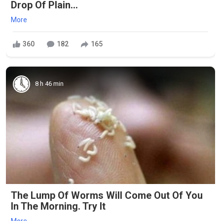
Drop Of Plain...
More
360
182
165
8 h 46 min
The Lump Of Worms Will Come Out Of You
In The Morning. Try It