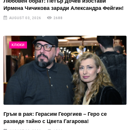
Любовен обрат: Петър Дочев изостави
Ирмена Чичикова заради Александра Фейгин!
AUGUST 03, 2026
2688
КЛЮКИ
Гръм в рая: Герасим Георгиев – Геро се
разведе тайно с Цвета Гагарова!