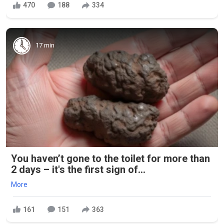
470
188
334
17 min
You haven’t gone to the toilet for more than
2 days – it's the first sign of...
More
161
151
363