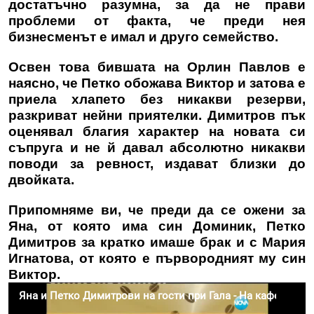
достатъчно разумна, за да не прави
проблеми от факта, че преди нея
бизнесменът е имал и друго семейство.
Освен това бившата на Орлин Павлов е
наясно, че Петко обожава Виктор и затова е
приела хлапето без никакви резерви,
разкриват нейни приятелки. Димитров пък
оценявал благия характер на новата си
съпруга и не й давал абсолютно никакви
поводи за ревност, издават близки до
двойката.
Припомняме ви, че преди да се ожени за
Яна, от която има син Доминик, Петко
Димитров за кратко имаше брак и с Мария
Игнатова, от която е първородният му син
Виктор.