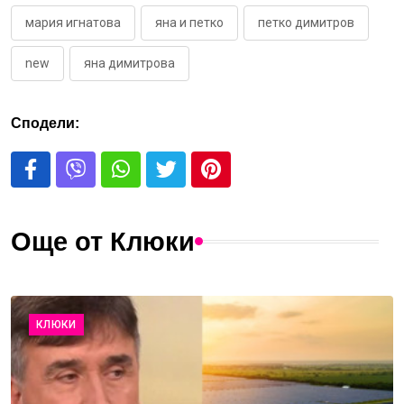
мария игнатова
яна и петко
петко димитров
new
яна димитрова
Сподели:
Още от Клюки
КЛЮКИ