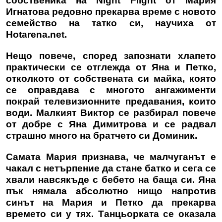
собственика на Night Flight от Мария
Игнатова редовно прекарва време с новото
семейство на татко си, научиха от
Hotarena.net.
Нещо повече, според запознати хлапето
практически се отглежда от Яна и Петко,
отколкото от собствената си майка, която
се оправдава с многото ангажименти
покрай телевизионните предавания, които
води. Малкият Виктор се разбирал повече
от добре с Яна Димитрова и се радвал
страшно много на братчето си Доминик.
Самата Мария признава, че малчуганът е
чакал с нетърпение да стане батко и сега се
хвали навсякъде с бебето на баща си. Яна
пък нямала абсолютно нищо напротив
синът на Мария и Петко да прекарва
времето си у тях. Танцьорката се оказала