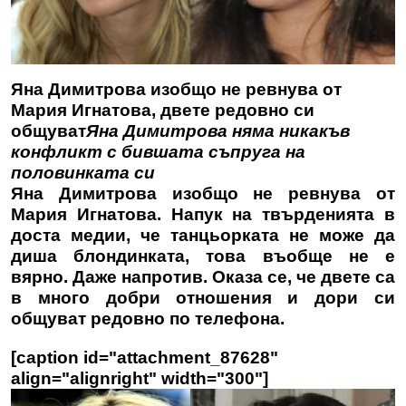
Яна Димитрова изобщо не ревнува от
Мария Игнатова, двете редовно си
общуват
Яна Димитрова няма никакъв
конфликт с бившата съпруга на
половинката си
Яна Димитрова изобщо не ревнува от
Мария Игнатова. Напук на твърденията в
доста медии, че танцьорката не може да
диша блондинката, това въобще не е
вярно. Даже напротив. Оказа се, че двете са
в много добри отношения и дори си
общуват редовно по телефона.
[caption id="attachment_87628"
align="alignright" width="300"]