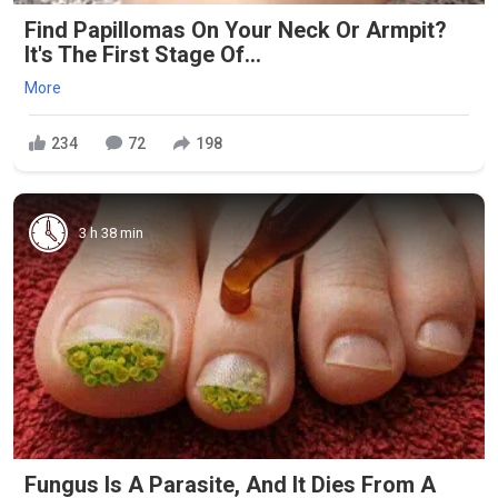
Find Papillomas On Your Neck Or Armpit?
It's The First Stage Of...
More
234
72
198
3 h 38 min
Fungus Is A Parasite, And It Dies From A