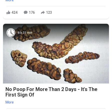
More
424
176
123
8 h 31 min
No Poop For More Than 2 Days - It's The
First Sign Of
More