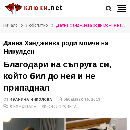
Начало
Любопитно
Даяна Ханджиева роди момче на Никулден
Даяна Ханджиева роди момче на
Никулден
Благодари на съпруга си,
който бил до нея и не
припаднал
ОТ
ИВАНИНА НИКОЛОВА
DECEMBER 16, 2023
0 КОМЕНТАРА
3458 ПРОЧИТА