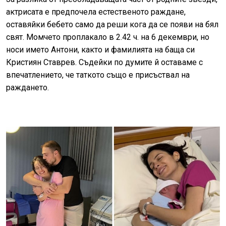
актрисата е предпочела естественото раждане,
оставяйки бебето само да реши кога да се появи на бял
свят. Момчето проплакало в 2.42 ч. на 6 декември, но
носи името Антони, както и фамилията на баща си
Кристиян Ставрев. Съдейки по думите й оставаме с
впечатлението, че таткото също е присъствал на
раждането.