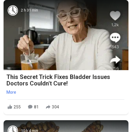
2 h 31 min
This Secret Trick Fixes Bladder Issues
Doctors Couldn't Cure!
More
255
81
304
10 h 4 min