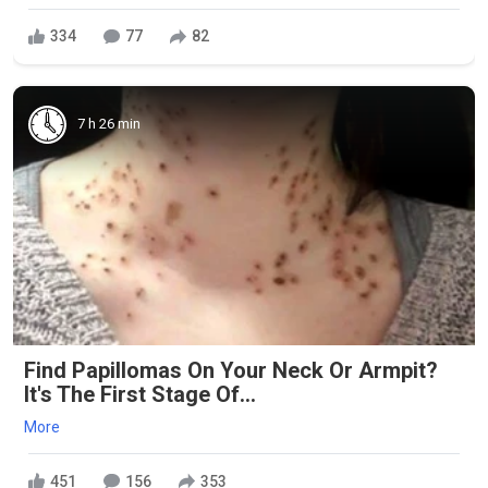
334
77
82
7 h 26 min
Find Papillomas On Your Neck Or Armpit?
It's The First Stage Of...
More
451
156
353