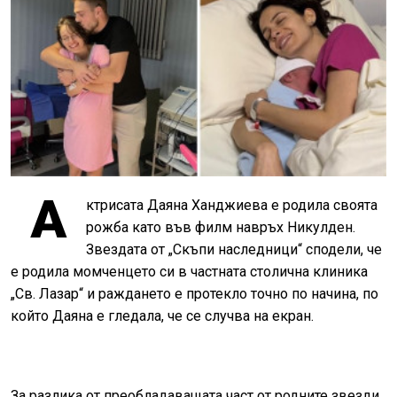
А
ктрисата Даяна Ханджиева е родила своята
рожба като във филм навръх Никулден.
Звездата от „Скъпи наследници“ сподели, че
е родила момченцето си в частната столична клиника
„Св. Лазар“ и раждането е протекло точно по начина, по
който Даяна е гледала, че се случва на екран.
За разлика от преобладаващата част от родните звезди,