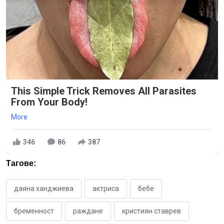
This Simple Trick Removes All Parasites
From Your Body!
More
346
86
387
Тагове:
даяна ханджиева
актриса
бебе
бременност
раждане
кристиян ставрев