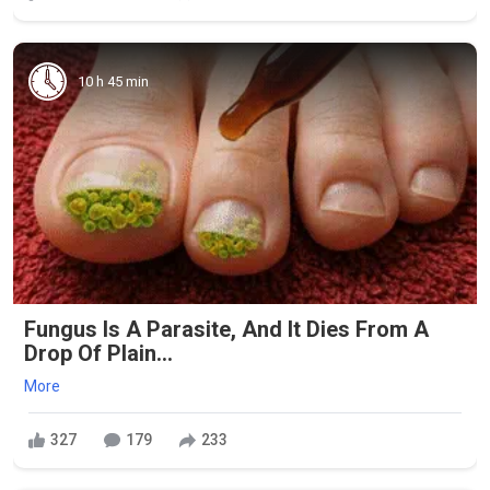
10 h 45 min
Fungus Is A Parasite, And It Dies From A
Drop Of Plain...
More
327
179
233