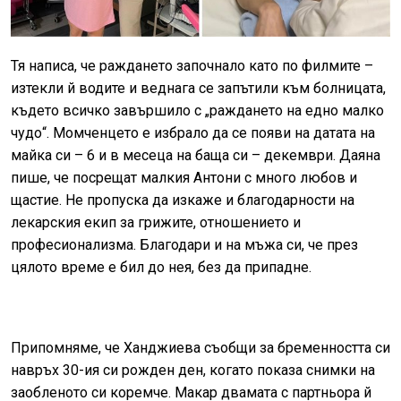
Тя написа, че раждането започнало като по филмите –
изтекли й водите и веднага се запътили към болницата,
където всичко завършило с „раждането на едно малко
чудо“. Момченцето е избрало да се появи на датата на
майка си – 6 и в месеца на баща си – декември. Даяна
пише, че посрещат малкия Антони с много любов и
щастие. Не пропуска да изкаже и благодарности на
лекарския екип за грижите, отношението и
професионализма. Благодари и на мъжа си, че през
цялото време е бил до нея, без да припадне.
Припомняме, че Ханджиева съобщи за бременността си
навръх 30-ия си рожден ден, когато показа снимки на
заобленото си коремче. Макар двамата с партньора й