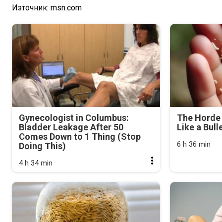
Източник: msn.com
Gynecologist in Columbus:
The Horde 
Bladder Leakage After 50
Like a Bull
Comes Down to 1 Thing (Stop
6 h 36 min
Doing This)
4 h 34 min