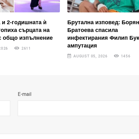
 и 2-годишната ѝ
Брутална изповед: Боря
топиха сърцата на
Братоева спасила
с общо изпълнение
инфектирания Филип Бук
ампутация
2026
2611
AUGUST 05, 2026
1456
E-mail