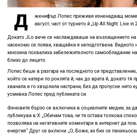
Д
женифър Лопес преживя изненадващ момент, 
август, част от турнето й „Up All Night: Live i
Докато JLo вече се наслаждаваше на възхищението на
насекомо се появи, хващайки я неподготвена. Видеото н
мнозина похвалиха забележителното самообладание на 
близо до лицето.
Лопес беше в разгара на последното си представление, 
който се катери по роклята й, чак до врата й, докато т
хванала и го хвърлила настрани, без да пропусне нито 
усмивка Лопес пред публиката си.
Феновете бързо се включиха в социалните медии, за д
публикува в X: „Обичам това, че тя остава толкова спокой
позволява на негативните коментари в интернет да пов
енергия.“ Друг се включи: „О, Боже, аз бих се паникьоса