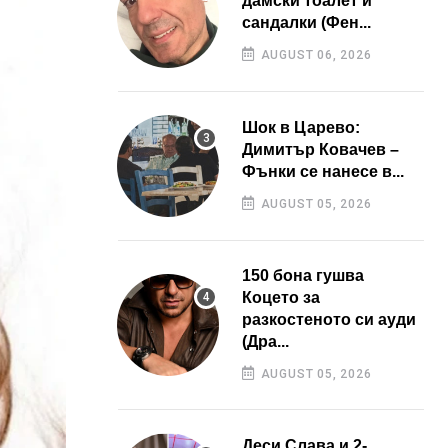
дамски тоалет и
сандалки (Фен...
AUGUST 06, 2026
Шок в Царево:
Димитър Ковачев –
Фънки се нанесе в...
AUGUST 05, 2026
150 бона гушва
Коцето за
разкостеното си ауди
(Дра...
AUGUST 05, 2026
Деси Слава и 2-