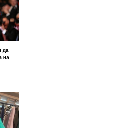
ѝ да
а на