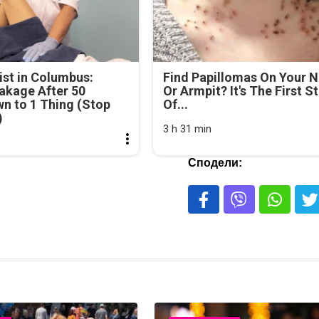
st in Columbus:
Find Papillomas On Your 
akage After 50
Or Armpit? It's The First S
n to 1 Thing (Stop
Of...
)
3 h 31 min
Сподели: