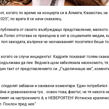
когато по време на концерта си в Алмати, Казахстан, на 
n 2025“, по врата й се качи скакалец.
 публиката от своето възбуждащо представление, малкото
а Лопес оттогава се превърна в хит в социалните медии, к
поп звездата, въпреки че неочакваният посетител беше т
когато се случи инцидентът. Кадрите показват голям скака
я продължава да пее. Веднага щом забелязала насекомото, тя
един такт от представлението си. „Гъделичкаше ме“, комент
а споделят забавни и оживени коментари. Един потребител
на и уравновесена тук... освен това, фактът, че тя никога н
лияят на настроението й, е НЕВЕРОЯТЕН! Истинска краличе
л. Поклон пред нея.“