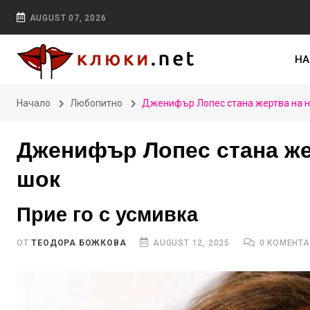
AUGUST 07, 2026
НА
Начало
Любопитно
Дженифър Лопес стана жертва на н
Дженифър Лопес стана же
шок
Прие го с усмивка
ОТ
TЕОДОРА БОЖКОВА
AUGUST 12, 2025
0 КОМЕНТ