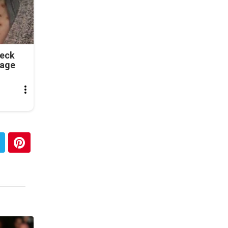
Neck
tage