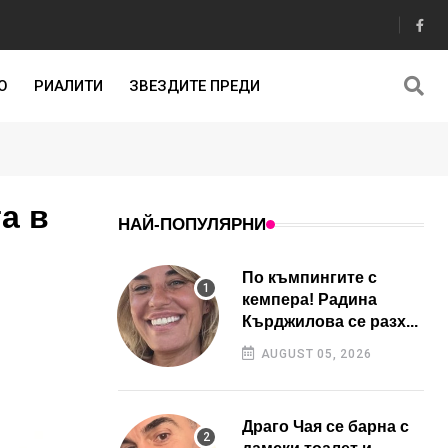
О
РИАЛИТИ
ЗВЕЗДИТЕ ПРЕДИ
а в
НАЙ-ПОПУЛЯРНИ
По къмпингите с
кемпера! Радина
Кърджилова се разх...
AUGUST 05, 2026
Драго Чая се барна с