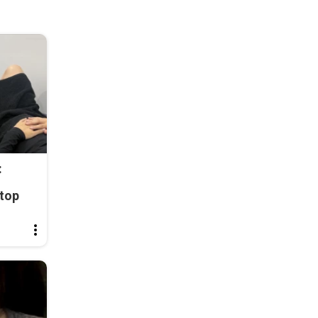
:
top