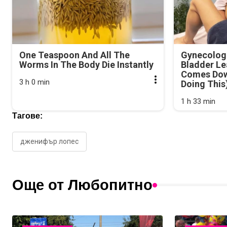
One Teaspoon And All The
Gynecologi
Worms In The Body Die Instantly
Bladder Le
Comes Dow
3 h 0 min
Doing This
1 h 33 min
Тагове:
дженифър лопес
Още от Любопитно