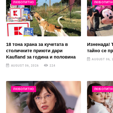
ЛЮБОПИТНО
ЛЮБОПИТН
18 тона храна за кучетата в
Изненада! 
столичните приюти дари
тайно се п
Kaufland за година и половина
AUGUST 06, 
AUGUST 06, 2026
224
ЛЮБОПИТНО
ЛЮБОПИТН