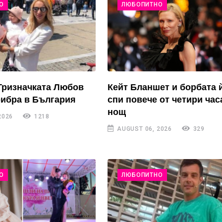
О
ЛЮБОПИТНО
Тризначката Любов
Кейт Бланшет и борбата 
рибра в България
спи повече от четири час
нощ
2026
1218
AUGUST 06, 2026
329
О
ЛЮБОПИТНО