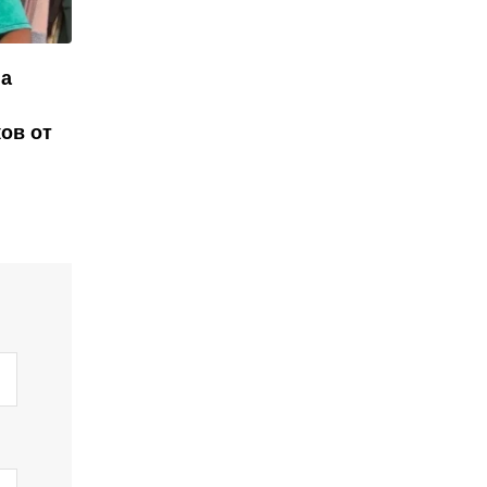
на
ов от