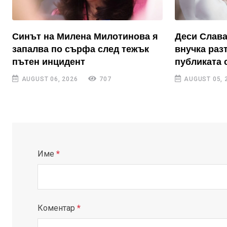
Синът на Милена Милотинова я
Деси Слава
запалва по сърфа след тежък
внучка раз
пътен инцидент
публиката 
AUGUST 06, 2026
707
AUGUST 05, 
Име
*
Коментар
*