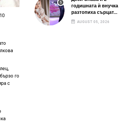
годишната ѝ внучка
разтопиха сърцат...
10
AUGUST 05, 2026
ато
олкова
лец,
 бързо го
ира с
е
ска