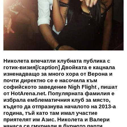
Николета впечатли клубната публика с
готик-визия[/caption] Двойката е кацнала
изненадващо за много хора от Верона и
почти директно се е насочила към
софийското заведение Nigh Flight , пишат
от
HotArena.net
. Популярната фамилия е
избрала емблематичния клуб за място,
където да отпразнува началото на 2013-а
година, тъй като там имал участие
приятелят им Азис. Николета и Валери
начаса се гмурнали в бурното парти,