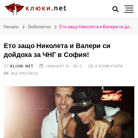
Начало
Любопитно
Ето защо Николета и Валери си дойдоха за ЧНГ в София!
Ето защо Николета и Валери си
дойдоха за ЧНГ в София!
ОТ
KLIUKI.NET
JANUARY 01, 2013
0 КОМЕНТАРА
966 ПРОЧИТА