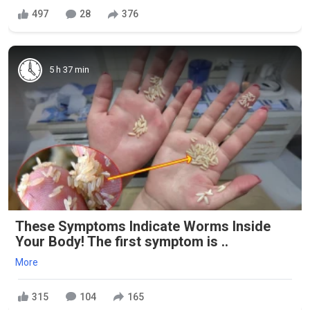
497
28
376
5 h 37 min
These Symptoms Indicate Worms Inside
Your Body! The first symptom is ..
More
315
104
165