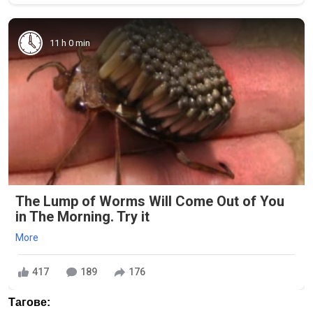
11 h 0 min
The Lump of Worms Will Come Out of You
in The Morning. Try it
More
417
189
176
Тагове: