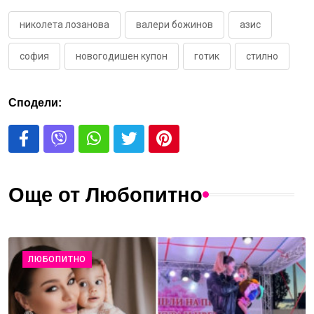
николета лозанова
валери божинов
азис
софия
новогодишен купон
готик
стилно
Сподели:
Още от Любопитно
ЛЮБОПИТНО