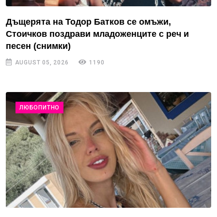
Дъщерята на Тодор Батков се омъжи,
Стоичков поздрави младоженците с реч и
песен (снимки)
AUGUST 05, 2026
1190
ЛЮБОПИТНО