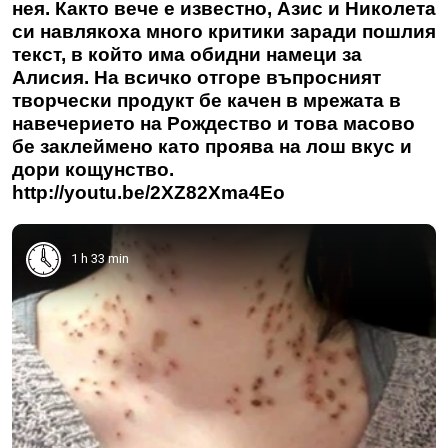
нея. Както вече е известно, Азис и Николета
си навлякоха много критики заради пошлия
текст, в който има обидни намеци за
Алисия. На всичко отгоре въпросният
творчески продукт бе качен в мрежата в
навечерието на Рождество и това масово
бе заклеймено като проява на лош вкус и
дори кощунство.
http://youtu.be/2XZ82Xma4Eo
1 h 33 min