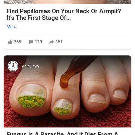
Find Papillomas On Your Neck Or Armpit?
It's The First Stage Of...
More
265
129
351
9 h 43 min
Fungus Is A Parasite, And It Dies From A