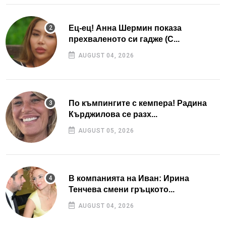
Ец-ец! Анна Шермин показа
прехваленото си гадже (С...
AUGUST 04, 2026
По къмпингите с кемпера! Радина
Кърджилова се разх...
AUGUST 05, 2026
В компанията на Иван: Ирина
Тенчева смени гръцкото...
AUGUST 04, 2026