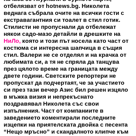
отбелязват от hotnews.bg. Николета
веднага събрала очите на всички гости с
екстравагантния си тоалет в стил готик.
Стилисти не пропуснали да отбележат
някои садо-мазо детайли в дрешките на
НиЛо,
която и този път носела като част от
костюма си интересна шапчица в същия
стил. Валери не се отделял и на крачка от
любимата си, а тя не спряла да танцува
през цялото време на границата между
двете години. Светските репортери не
пропускат да подчертаят, че за участието
си през тази вечер Азис бил решен изцяло
в мъжка визия и непрекъснато
поздравявал Николета със свои
изпълнения. Част от компаниите в
заведението коментирали последните
изцепки на приятелската двойка с песента
“Нещо мръсно” и скандалното клипче към