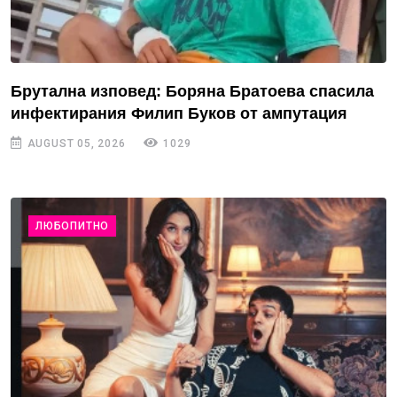
Брутална изповед: Боряна Братоева спасила
инфектирания Филип Буков от ампутация
AUGUST 05, 2026
1029
ЛЮБОПИТНО