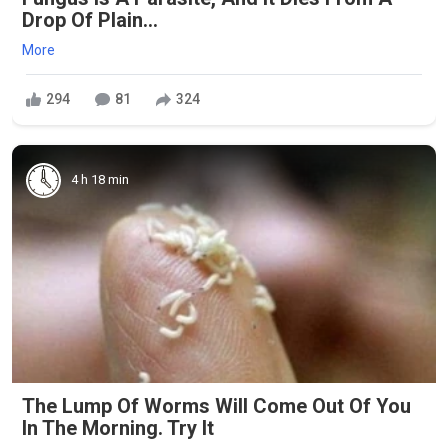
Drop Of Plain...
More
294
81
324
4 h 18 min
The Lump Of Worms Will Come Out Of You
In The Morning. Try It