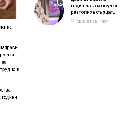
годишната ѝ внучка
разтопиха сърцат...
AUGUST 05, 2026
ект на
 направи
ростта
 за
 трудно и
рства
с години