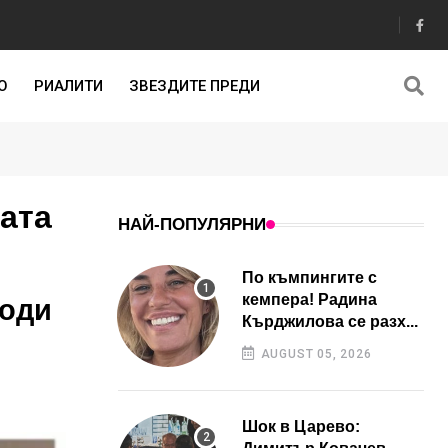
О
РИАЛИТИ
ЗВЕЗДИТЕ ПРЕДИ
ата
НАЙ-ПОПУЛЯРНИ
По къмпингите с
кемпера! Радина
тоди
Кърджилова се разх...
AUGUST 05, 2026
Шок в Царево: