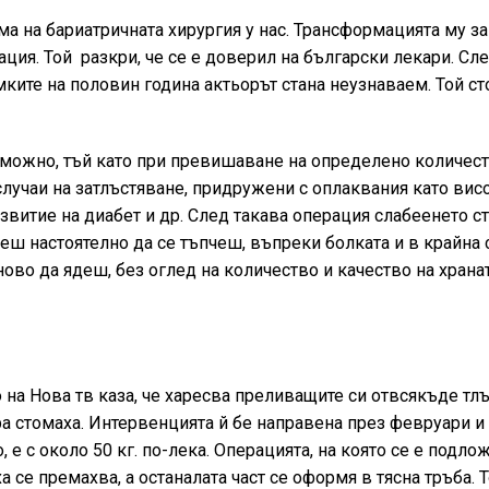
а на бариатричната хирургия у нас. Трансформацията му з
ация. Той разкри, че се е доверил на български лекари. Сл
ките на половин година актьорът стана неузнаваем. Той ст
зможно, тъй като при превишаване на определено количест
случаи на затлъстяване, придружени с оплаквания като вис
звитие на диабет и др. След такава операция слабеенето с
жеш настоятелно да се тъпчеш, въпреки болката и в крайна
ово да ядеш, без оглед на количество и качество на хранат
 на Нова тв каза, че харесва преливащите си отвсякъде тлъ
ра стомаха. Интервенцията й бе направена през февруари и
 е с около 50 кг. по-лека. Операцията, на която се е подло
а се премахва, а останалата част се оформя в тясна тръба. 