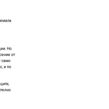
иемала
ии. Но
асение от
т само
, и по
ците,
ително