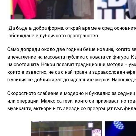
Да бъде в добра форма, открай време е сред основните
обсъждане в публичното пространство.
Само допреди около две години беше новина, когато зв
впечатление на масовата публика с новата си фигура. К
на светлината. Някои ползват традиционни методи – уме
които е известно, че са с най-траен и здравословен ефе
с усилия се доближават до идеалните мерки. Напоследъ
Скоростното слабеене е модерно и буквално за седмици
или операции. Малко са тези, които си признават, но тов
музиканти, актьори и тв звезди се превръщат във фида