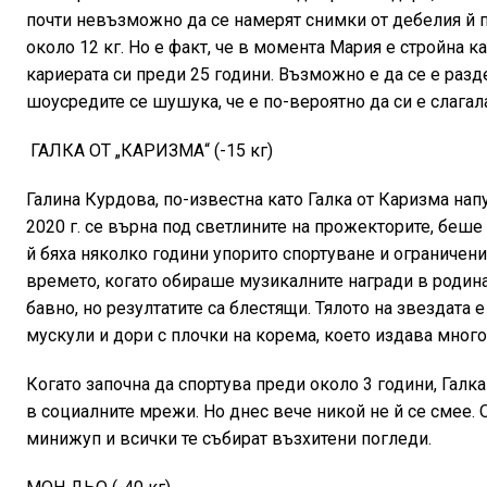
почти невъзможно да се намерят снимки от дебелия й п
около 12 кг. Но е факт, че в момента Мария е стройна к
кариерата си преди 25 години. Възможно е да се е разде
шоусредите се шушука, че е по-вероятно да си е слага
ГАЛКА ОТ „КАРИЗМА“ (-15 кг)
Галина Курдова, по-известна като Галка от Каризма нап
2020 г. се върна под светлините на прожекторите, беш
й бяха няколко години упорито спортуване и ограничени
времето, когато обираше музикалните награди в родинат
бавно, но резултатите са блестящи. Тялото на звездата 
мускули и дори с плочки на корема, което издава много
Когато започна да спортува преди около 3 години, Гал
в социалните мрежи. Но днес вече никой не й се смее. 
минижуп и всички те събират възхитени погледи.