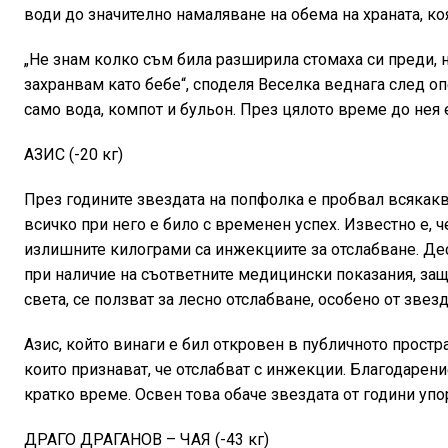
води до значително намаляване на обема на храната, ко
„Не знам колко съм била разширила стомаха си преди, н
захранвам като бебе“, споделя Веселка веднага след оп
само вода, компот и бульон. През цялото време до нея 
АЗИС (-20 кг)
През годините звездата на попфолка е пробвал всякакв
всичко при него е било с временен успех. Известно е, ч
излишните килограми са инжекциите за отслабване. Дес
при наличие на съответните медицински показания, защот
света, се ползват за лесно отслабване, особено от звезд
Азис, който винаги е бил откровен в публичното простра
които признават, че отслабват с инжекции. Благодарени
кратко време. Освен това обаче звездата от години упо
ДРАГО ДРАГАНОВ – ЧАЯ (-43 кг)