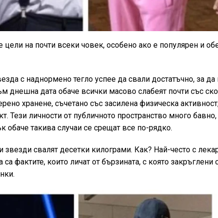
 цели на почти всеки човек, особено ако е популярен и об
езда с наднормено тегло успее да свали достатъчно, за да
ъм днешна дата обаче всички масово слабеят почти със ско
рено хранене, съчетано със засилена физическа активност,
кт. Тези личности от публичното пространство много бавно,
к обаче такива случаи се срещат все по-рядко.
 звезди свалят десетки килограми. Как? Най-често с лека
а са фактите, които личат от бързината, с която закръглени 
нки.