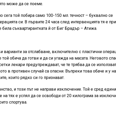
ято може да се поеме.
о сега той побира само 100-150 мл. течност – буквално се
ерацията си. В първите 24 часа след интервенцията тя е пр
е била съквартирантката й от Биг Брадър – Атижа.
и варианти за отслабване, включително с пластични операц
е той обича да готви и да си угажда на масата. Неговото сп
етки лекари предупреждават, че те трябва да се използва
о в противен случай са опасни. Въпреки това обаче и у нас
ите, които рядко си го признават.
нство, и този път не направи изключение. Той е сред едини
е на тях е успял да се освободи от 20 килограма за изключ
рито спортува.