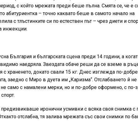
ериод, с който мрежата преди беше пълна. Смята се, че е 
ато абитуриентка – точно каквато беше в самото начало на
лила с тлъстинките си по естествен път – чрез диети и спор
ла инжекции.
усна България и българската сцена преди 14 години, а когат
е видимо наедряла. Звездата обаче реши да се вземе в ръц
я с храненето, докато свали 15 кг. Днес изглежда по-добре
а, заедно с Миро в дуета им „Каризма“. Отслабването й не
е не само с намалени мерки, но и по-добре оформено, с по-
 спорт.
ка предизвикваше иронични усмивки с всяка своя снимка с 
Откакто отслабна, тя залива мрежата със свои снимки по ба