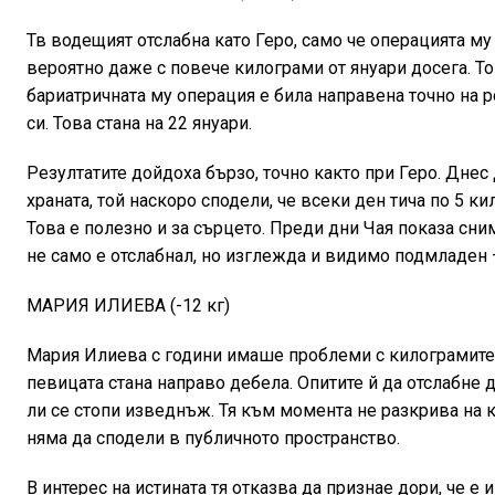
Тв водещият отслабна като Геро, само че операцията му 
вероятно даже с повече килограми от януари досега. То
бариатричната му операция е била направена точно на 
си. Това стана на 22 януари.
Резултатите дойдоха бързо, точно както при Геро. Днес 
храната, той наскоро сподели, че всеки ден тича по 5 к
Това е полезно и за сърцето. Преди дни Чая показа сним
не само е отслабнал, но изглежда и видимо подмладен –
МАРИЯ ИЛИЕВА (-12 кг)
Мария Илиева с години имаше проблеми с килограмите, н
певицата стана направо дебела. Опитите й да отслабне д
ли се стопи изведнъж. Тя към момента не разкрива на 
няма да сподели в публичното пространство.
В интерес на истината тя отказва да признае дори, че е 