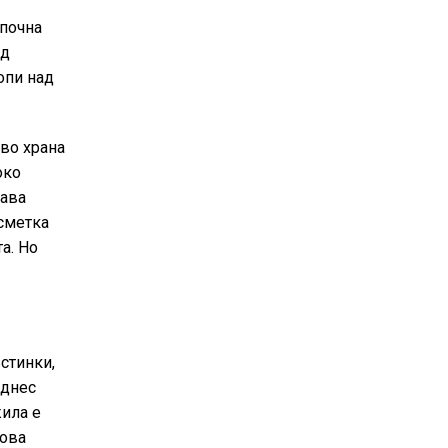
апочна
ед
опи над
во храна
око
тава
 сметка
а. Но
стинки,
 днес
жила е
Това