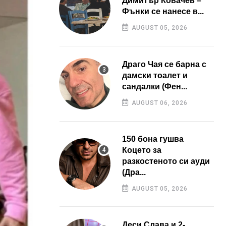
Димитър Ковачев –
Фънки се нанесе в...
AUGUST 05, 2026
Драго Чая се барна с
дамски тоалет и
сандалки (Фен...
AUGUST 06, 2026
150 бона гушва
Коцето за
разкостеното си ауди
(Дра...
AUGUST 05, 2026
Деси Слава и 2-