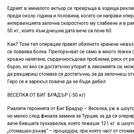
Едрият в миналото актьор се превръща в ходеща реклам
преди около година и половина, когато си направи опер
интервенцията започна скоростното му слабеене и в рам
50 кг., които към днешна дата вече са поне 60.
Как? Този тип операции правят обилното хранене невъ
се появява болка. Препоръчват се само в много тежки 
кръвно налягане, сърдечносъдови проблеми, риск от ра
бързо, но ако си достатъчно упорит в лакомията си, мо
да разшириш стомаха си достатъчно, за да започнеш отн
Геро се е зарекъл повече да не бъде дебел.
ВЕСЕЛКА ОТ БИГ БРАДЪР (-50 кг)
Риалити героинята от Биг Брадър – Веселка, уж в шоуто
но малко след финала замина за Турция, за да си опери
вече бившата пухкавелка, която тежеше 121 кг. в шоуто,
„стомашен ръкав“ – процедура, при която част от стомах