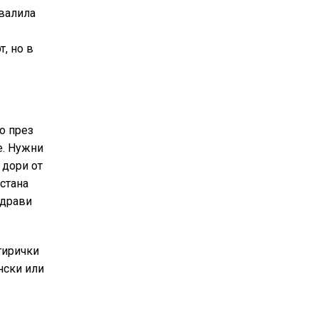
свалила
т, но в
о през
е. Нужни
 дори от
 стана
здрави
гирички
нски или