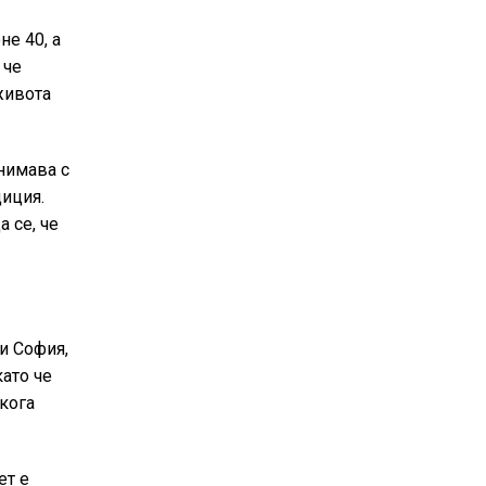
не 40, а
 че
живота
внимава с
диция.
 се, че
и София,
като че
кога
ет е