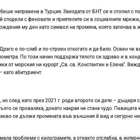
беше направена в Турция. Звездата от БНТ се е стопил с по
й сподели с феновете и приятелите си в социалните мрежи,
рождения му ден като символ на промяна, която започва в 
Драго е по-слаб и по-строен откогато и да било. Освен че 
илометра. По този начин поддържа тялото си здраво и в кон
ки от морския ни курорт „Св. св. Константин и Елена“. Вижда
 като абитуриент.
о след като през 2021 г. роди второто си дете – дъщеря с
ълго се проваляха, докато накрая не стана чудо. Певицата 
какво се дължи промяната във външния й вид и сигурно ни
имала проблеми с килограмите, а откакто отслабна, в интерн