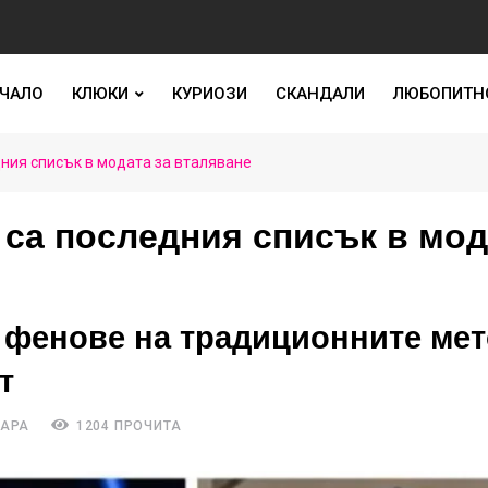
ЧАЛО
КЛЮКИ
КУРИОЗИ
СКАНДАЛИ
ЛЮБОПИТН
ния списък в модата за вталяване
 са последния списък в мод
и фенове на традиционните ме
т
ТАРА
1204 ПРОЧИТА