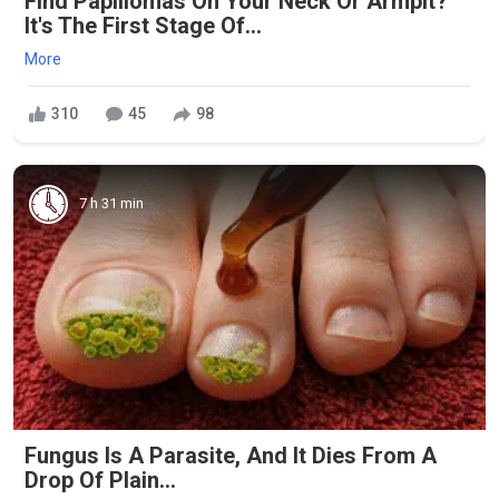
Find Papillomas On Your Neck Or Armpit?
It's The First Stage Of...
More
310
45
98
7 h 31 min
Fungus Is A Parasite, And It Dies From A
Drop Of Plain...