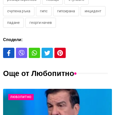
счупена ръка
гипс
гипсирана
инцидент
падане
георги начев
Сподели:
Още от Любопитно
ЛЮБОПИТНО