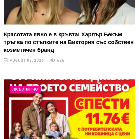
Красотата явно е в кръвта! Харпър Бекъм
тръгва по стъпките на Виктория със собствен
козметичен бранд
AUGUST 08, 2026
686
ЛЮБОПИТНО