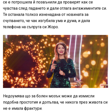
се е потрошила й позвънили да проверят как се
чувства след падането и дали отлага ангажиментите си.
Тя останала толкоз изненадана от новината за
счупването, че чак изгубила ума и дума, и дала
телефона на съпруга си Жоро.
Недоумява що за болен мозък може да измисли
подобна простотия и допълва, че никога през живота си
не е имала фрактури.