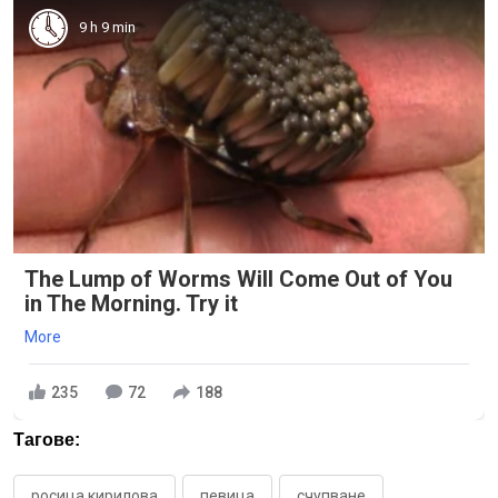
9 h 9 min
The Lump of Worms Will Come Out of You
in The Morning. Try it
More
235
72
188
Тагове:
росица кирилова
певица
счупване