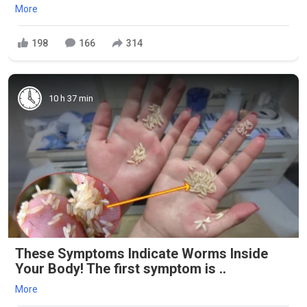
More
198
166
314
10 h 37 min
These Symptoms Indicate Worms Inside
Your Body! The first symptom is ..
More