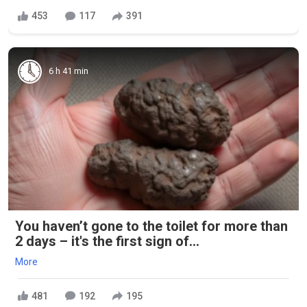
453
117
391
6 h 41 min
You haven’t gone to the toilet for more than
2 days – it's the first sign of...
More
481
192
195