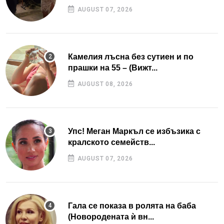
AUGUST 07, 2026
Камелия лъсна без сутиен и по
прашки на 55 – (Вижт...
AUGUST 08, 2026
Упс! Меган Маркъл се избъзика с
кралското семейств...
AUGUST 07, 2026
Гала се показа в ролята на баба
(Новородената ѝ вн...