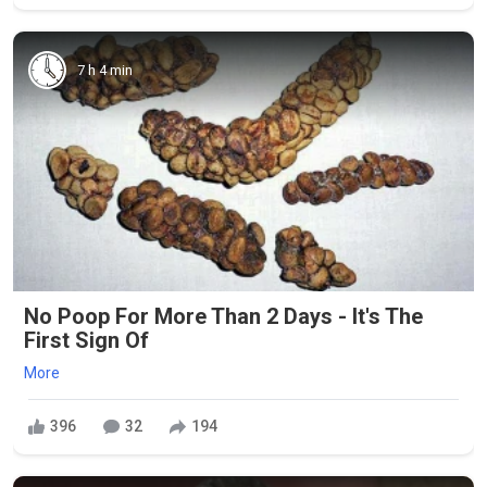
7 h 4 min
No Poop For More Than 2 Days - It's The
First Sign Of
More
396
32
194