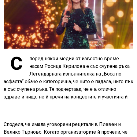
С
поред някои медии от известно време
насам Росица Кирилова е със счупена ръка.
Легендарната изпълнителка на „Боса по
асфалта“ обаче е категорична, че нито е падала, нито пък
е със счупена ръка. Тя подчертава, че е в отлично
здраве и нищо не й пречи на концертите и участията й.
Споделя, че имала уговорени рецитали в Плевен и
Велико Търново. Когато организаторите й прочели, че