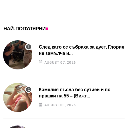
НАЙ-ПОПУЛЯРНИ
След като се събраха за дует, Глория
не замълча и...
AUGUST 07, 2026
Камелия лъсна без сутиен и по
прашки на 55 – (Вижт...
AUGUST 08, 2026