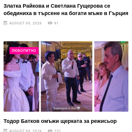
Златка Райкова и Светлана Гущерова се
обединиха в търсене на богати мъже в Гърция
AUGUST 09, 2026
91
ЛЮБОПИТНО
Тодор Батков омъжи щерката за режисьор
AUGUST 09, 2026
231