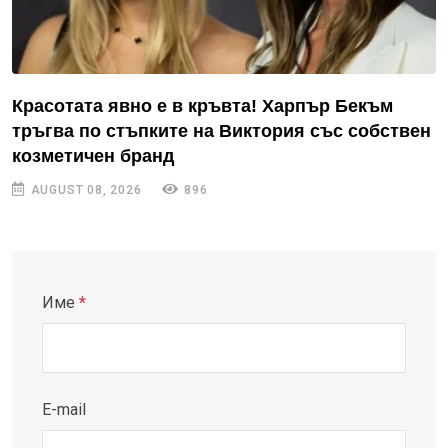
Красотата явно е в кръвта! Харпър Бекъм
тръгва по стъпките на Виктория със собствен
козметичен бранд
AUGUST 08, 2026
896
Име
*
E-mail