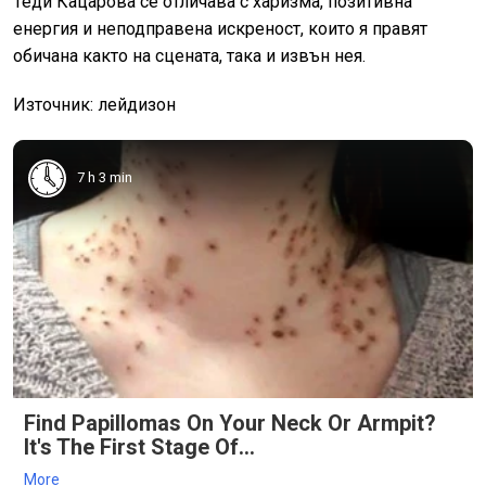
Теди Кацарова се отличава с харизма, позитивна
енергия и неподправена искреност, които я правят
обичана както на сцената, така и извън нея.
Източник: лейдизон
7 h 3 min
Find Papillomas On Your Neck Or Armpit?
It's The First Stage Of...
More