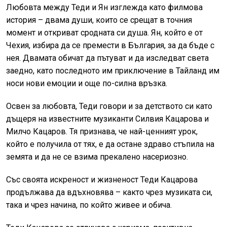
Любовта между Теди и Ян изглежда като филмова
история – двама души, които се срещат в точния
момент и откриват сродната си душа. Ян, който е от
Чехия, избира да се премести в България, за да бъде с
нея. Двамата обичат да пътуват и да изследват света
заедно, като последното им приключение в Тайланд им
носи нови емоции и още по-силна връзка.
Освен за любовта, Теди говори и за детството си като
дъщеря на известните музиканти Силвия Кацарова и
Милчо Кацаров. Тя признава, че най-ценният урок,
който е получила от тях, е да остане здраво стъпила на
земята и да не се взима прекалено насериозно.
Със своята искреност и жизненост Теди Кацарова
продължава да вдъхновява – както чрез музиката си,
така и чрез начина, по който живее и обича.