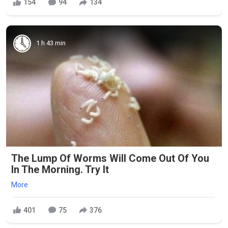
154
94
134
1 h 43 min
The Lump Of Worms Will Come Out Of You
In The Morning. Try It
More
401
75
376