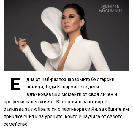
Е
дна от най-разпознаваемите български
певици, Теди Кацарова, споделя
вдъхновяващи моменти от своя личен и
професионален живот. В откровен разговор тя
разказва за любовта си с партньора си Ян, за общите им
приключения и за уроците, които е научила от своето
семейство.