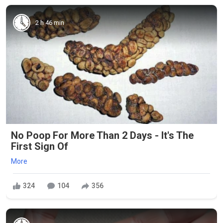
2 h 46 min
No Poop For More Than 2 Days - It's The
First Sign Of
More
324
104
356