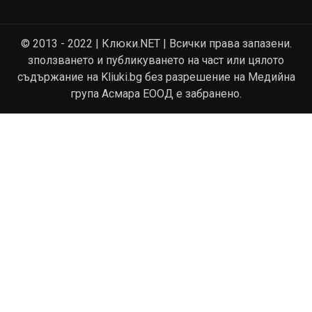
© 2013 - 2022 | Клюки.NET | Всички права запазени.
зползването и публикуването на част или цялото
съдържание на Kliuki.bg без разрешение на Медийна
група Асмара ЕООД е забранено.