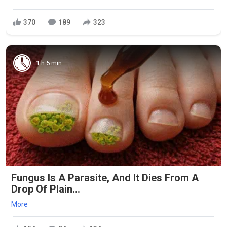
370
189
323
1 h 5 min
Fungus Is A Parasite, And It Dies From A
Drop Of Plain...
More