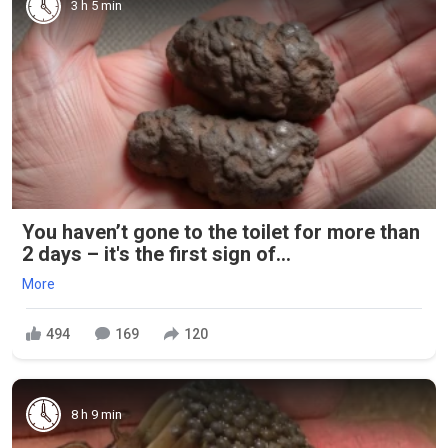
3 h 5 min
You haven’t gone to the toilet for more than
2 days – it's the first sign of...
More
494
169
120
8 h 9 min