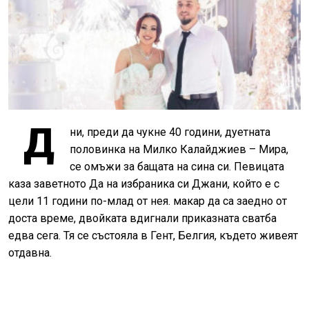
Д
ни, преди да чукне 40 години, дуетната
половинка на Милко Калайджиев – Мира,
се омъжи за бащата на сина си. Певицата
каза заветното Да на избраника си Джани, който е с
цели 11 години по-млад от нея. макар да са заедно от
доста време, двойката вдигнали приказната сватба
едва сега. Тя се състояла в Гент, Белгия, където живеят
отдавна.