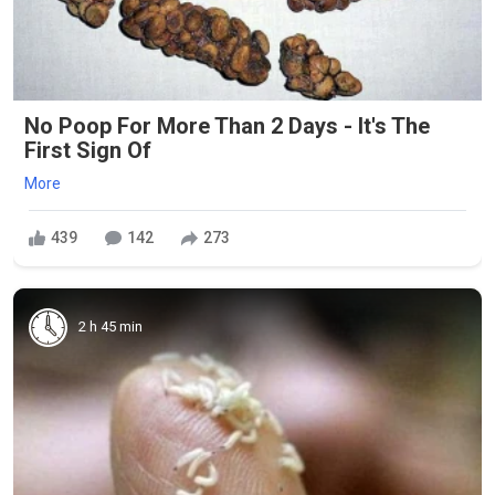
No Poop For More Than 2 Days - It's The
First Sign Of
More
439
142
273
2 h 45 min