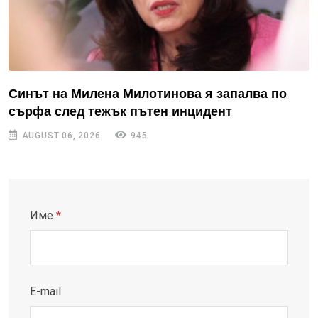
Синът на Милена Милотинова я запалва по
сърфа след тежък пътен инцидент
AUGUST 06, 2026
945
Име
*
E-mail