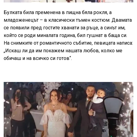
Булката била пременена в пищна бяла рокля, а
младоженецът – в класически тъмен костюм. Двамата
се появили пред гостите хванати за ръце, а синът им,
който се роди миналата година, бил гушнат в баща си.
На снимките от романтичното събитие, певицата написа:
„Искаш ли да им покажем нашата любов, колко ме
обичаш и на всичко си готов“.