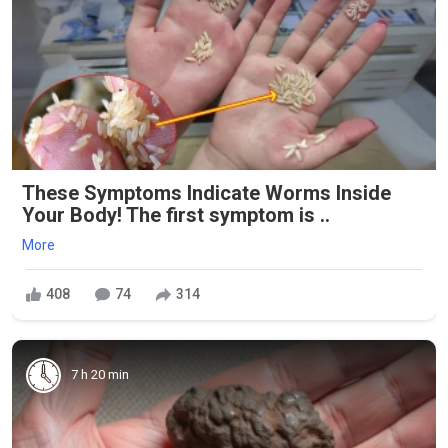
These Symptoms Indicate Worms Inside
Your Body! The first symptom is ..
More
408
74
314
7 h 20 min