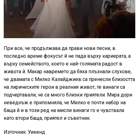
При все, че продължава да прави нови песни, в
последно време фокусът й не пада върху кариерата, а
върху семейството, което е най-голямата радост в
живота й. Макар навремето да бяха плъзнали слухове,
че двамата с Милко Калайджиев са пренесли близостта
на лирическите герои в реалния живот, те винаги са
подчертавали, че са много близки приятели. Мира дори
неведнъж е припомняла, че Милко е почти набор на
баща й и в този ред на мисли винаги го е чувствала
като втори баща, приятел и съветник.
Източник: Уикенд