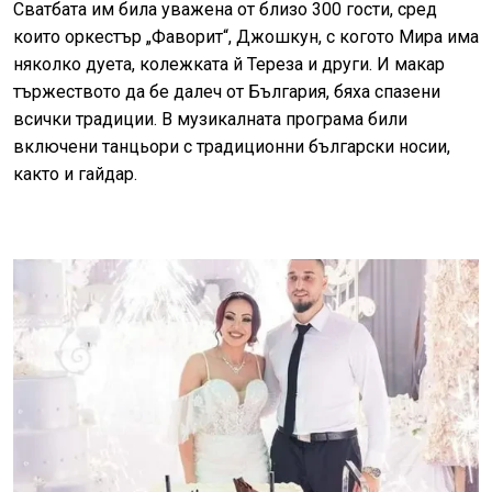
Сватбата им била уважена от близо 300 гости, сред
които оркестър „Фаворит“, Джошкун, с когото Мира има
няколко дуета, колежката й Тереза и други. И макар
тържеството да бе далеч от България, бяха спазени
всички традиции. В музикалната програма били
включени танцьори с традиционни български носии,
както и гайдар.