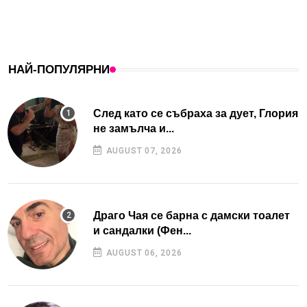
НАЙ-ПОПУЛЯРНИ
След като се събраха за дует, Глория
не замълча и...
AUGUST 07, 2026
Драго Чая се барна с дамски тоалет
и сандалки (Фен...
AUGUST 06, 2026