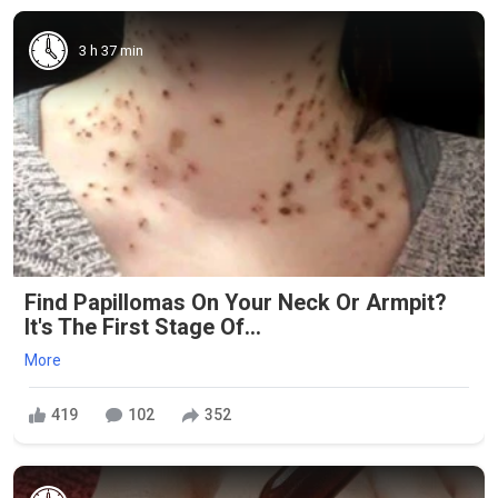
3 h 37 min
Find Papillomas On Your Neck Or Armpit?
It's The First Stage Of...
More
419
102
352