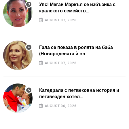
Упс! Меган Маркъл се избъзика с
кралското семейств...
AUGUST 07, 2026
Гала се показа в ролята на баба
(Новородената ѝ вн...
AUGUST 07, 2026
Катедрала с петвековна история и
петзвезден хотел...
AUGUST 06, 2026