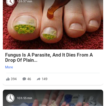
10 h 37 min
Fungus Is A Parasite, And It Dies From A
Drop Of Plain...
More
394
46
149
10 h 55 min