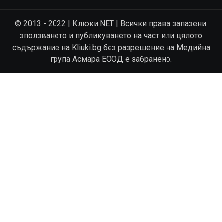
© 2013 - 2022 | Клюки.NET | Всички права запазени.
зползването и публикуването на част или цялото
съдържание на Kliuki.bg без разрешение на Медийна
група Асмара ЕООД е забранено.