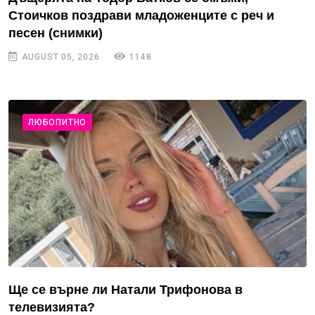
Стоичков поздрави младоженците с реч и
песен (снимки)
AUGUST 05, 2026
1148
ЛЮБОПИТНО
Ще се върне ли Натали Трифонова в
телевизията?