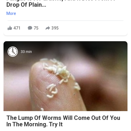
Drop Of Plain...
More
471
75
395
33 min
The Lump Of Worms Will Come Out Of You
In The Morning. Try It