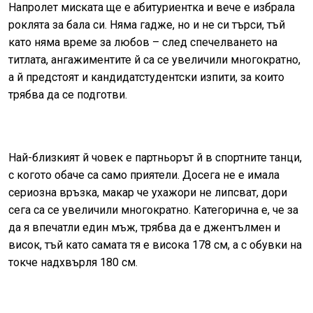
Напролет миската ще е абитуриентка и вече е избрала
роклята за бала си. Няма гадже, но и не си търси, тъй
като няма време за любов – след спечелването на
титлата, ангажиментите й са се увеличили многократно,
а й предстоят и кандидатстудентски изпити, за които
трябва да се подготви.
Най-близкият й човек е партньорът й в спортните танци,
с когото обаче са само приятели. Досега не е имала
сериозна връзка, макар че ухажори не липсват, дори
сега са се увеличили многократно. Категорична е, че за
да я впечатли един мъж, трябва да е джентълмен и
висок, тъй като самата тя е висока 178 см, а с обувки на
токче надхвърля 180 см.