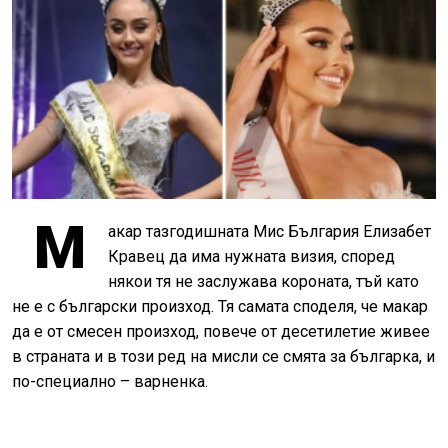
М
акар тазгодишната Мис България Елизабет
Кравец да има нужната визия, според
някои тя не заслужава короната, тъй като
не е с български произход. Тя самата споделя, че макар
да е от смесен произход, повече от десетилетие живее
в страната и в този ред на мисли се смята за българка, и
по-специално – варненка.