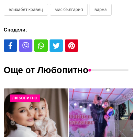
елизабет кравец
мис българия
варна
Сподели:
Още от Любопитно
ЛЮБОПИТНО