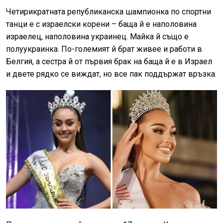
Четирикратната републиканска шампионка по спортни
танци е с израелски корени – баща й е наполовина
израелец, наполовина украинец. Майка й също е
полуукраинка. По-големият й брат живее и работи в
Белгия, а сестра й от първия брак на баща й е в Израел
и двете рядко се виждат, но все пак поддържат връзка.