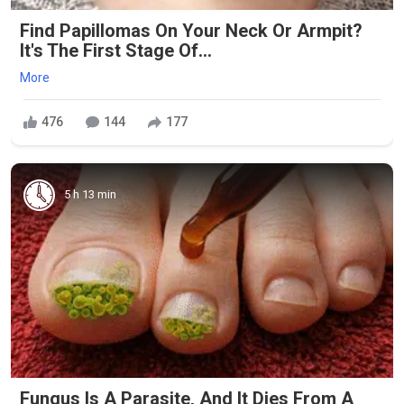
Find Papillomas On Your Neck Or Armpit?
It's The First Stage Of...
More
476
144
177
5 h 13 min
Fungus Is A Parasite, And It Dies From A