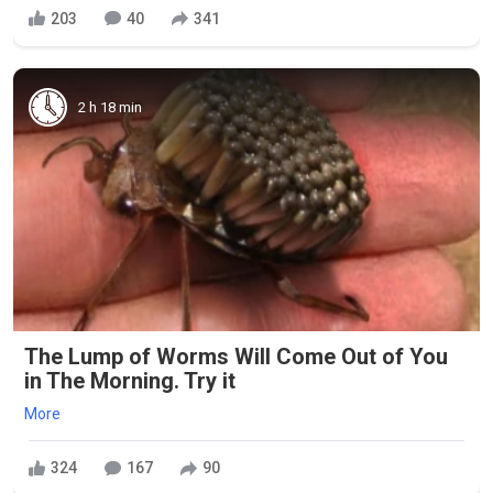
203
40
341
2 h 18 min
The Lump of Worms Will Come Out of You
in The Morning. Try it
More
324
167
90