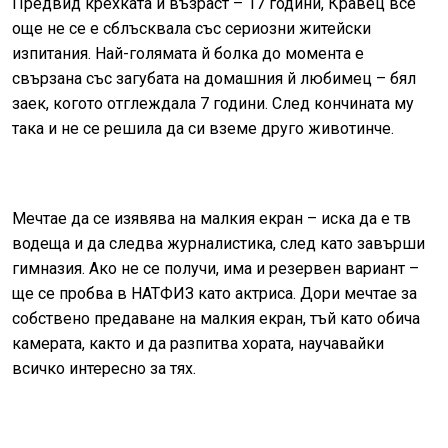
Предвид крехката й възраст – 17 години, Кравец все
още не се е сблъсквала със сериозни житейски
изпитания. Най-голямата й болка до момента е
свързана със загубата на домашния й любимец – бял
заек, когото отглеждала 7 години. След кончината му
така и не се решила да си вземе друго животинче.
Мечтае да се изявява на малкия екран – иска да е тв
водеща и да следва журналистика, след като завърши
гимназия. Ако не се получи, има и резервен вариант –
ще се пробва в НАТФИЗ като актриса. Дори мечтае за
собствено предаване на малкия екран, тъй като обича
камерата, както и да разпитва хората, научавайки
всичко интересно за тях.