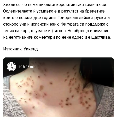
Хвали се, че няма никакви корекции във визията си.
Ослепителната й усмивка е в резултат на брекетите,
които е носила две години. Говори английски, руски, а
отскоро учи и испански език. Фигурата си поддържа с
тенис на корт, плуване и фитнес. Не обръща внимание
на негативните коментари по неин адрес и е щастлива.
Източник: Уикенд
10 h 25 min