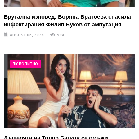
Брутална изповед: Боряна Братоева спасила
инфектирания Филип Буков от ампутация
AUGUST 05, 2026
994
ЛЮБОПИТНО
Дъщерята на Тодор Батков се омъжи,