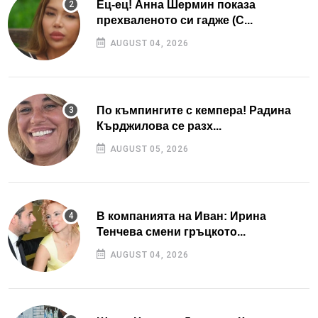
Ец-ец! Анна Шермин показа
прехваленото си гадже (С...
AUGUST 04, 2026
По къмпингите с кемпера! Радина
Кърджилова се разх...
AUGUST 05, 2026
В компанията на Иван: Ирина
Тенчева смени гръцкото...
AUGUST 04, 2026