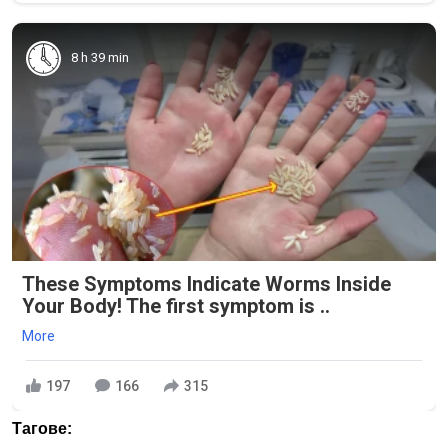
8 h 39 min
These Symptoms Indicate Worms Inside
Your Body! The first symptom is ..
More
197
166
315
Тагове: