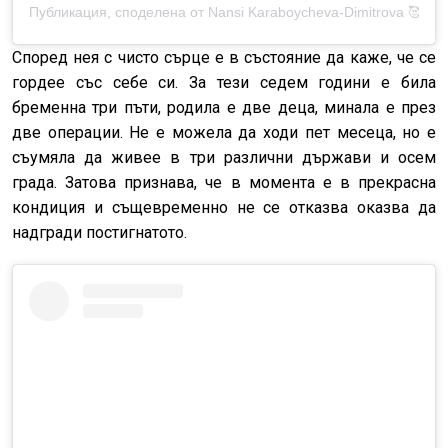
Публикация, споделена от Nansi Karaboycheva-Dimitrova 🥰 (@
Според нея с чисто сърце е в състояние да каже, че се
гордее със себе си. За тези седем години е била
бременна три пъти, родила е две деца, минала е през
две операции. Не е можела да ходи пет месеца, но е
съумяла да живее в три различни държави и осем
града. Затова признава, че в момента е в прекрасна
кондиция и същевременно не се отказва оказва да
надгради постигнатото.