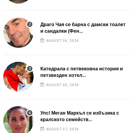
Драго Чая се барна с дамски тоалет
и сандалки (Фен...
AUGUST 06, 2026
Катедрала с петвековна история и
петзвезден хотел...
AUGUST 06, 2026
Упс! Меган Маркъл се избъзика с
кралското семейств...
AUGUST 07, 2026