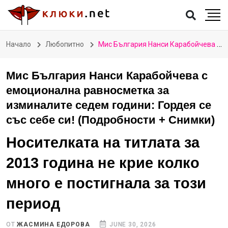
Начало
Любопитно
Мис България Нанси Карабойчева с емоционална равносметка за изминалите седем години: Гордея се със себе си! (Подробности + Снимки)
Мис България Нанси Карабойчева с
емоционална равносметка за
изминалите седем години: Гордея се
със себе си! (Подробности + Снимки)
Носителката на титлата за
2013 година не крие колко
много е постигнала за този
период
ОТ
ЖАСМИНА ЕДОРОВА
JUNE 30, 2026