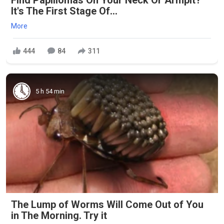
Find Papillomas On Your Neck Or Armpit?
It's The First Stage Of...
More
444
84
311
5 h 54 min
The Lump of Worms Will Come Out of You
in The Morning. Try it