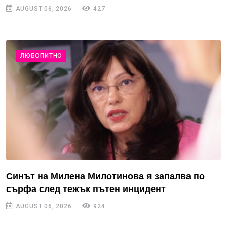
AUGUST 06, 2026
427
ЛЮБОПИТНО
Синът на Милена Милотинова я запалва по
сърфа след тежък пътен инцидент
AUGUST 06, 2026
924