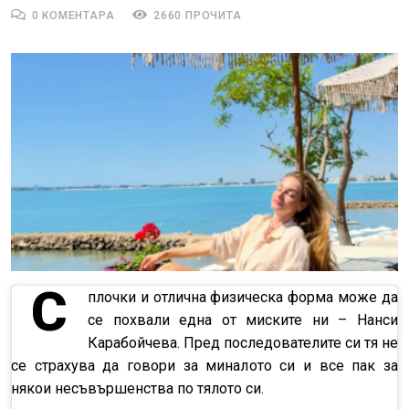
0 КОМЕНТАРА
2660 ПРОЧИТА
С
плочки и отлична физическа форма може да
се похвали една от миските ни – Нанси
Карабойчева. Пред последователите си тя не
се страхува да говори за миналото си и все пак за
някои несъвършенства по тялото си.