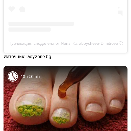
Публикация, споделена от Nansi Karaboycheva-Dimitrova 🥰 (@
Източник: ladyzone.bg
10 h 23 min