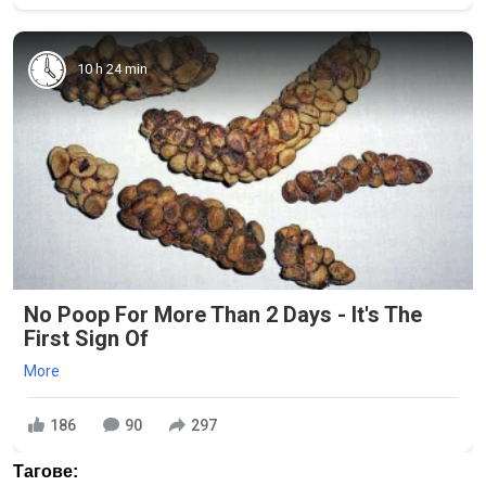
10 h 24 min
No Poop For More Than 2 Days - It's The
First Sign Of
More
186
90
297
Тагове: