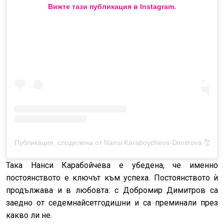
Вижте тази публикация в Instagram.
Публикация, споделена от Nansi Karaboycheva-Dimitrova 🥰 (@
Така Нанси Карабойчева е убедена, че именно
постоянството е ключът към успеха. Постоянството ѝ
продължава и в любовта: с Добромир Димитров са
заедно от седемнайсетгодишни и са преминали през
какво ли не.