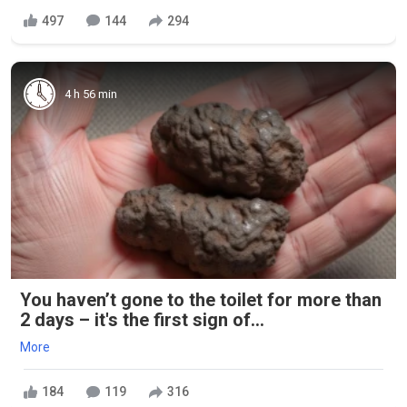
497
144
294
4 h 56 min
You haven’t gone to the toilet for more than
2 days – it's the first sign of...
More
184
119
316