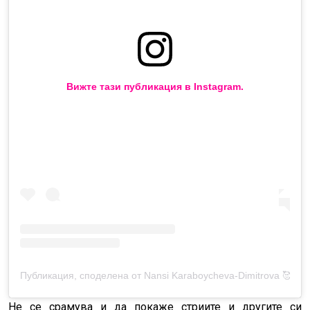
Вижте тази публикация в Instagram.
Публикация, споделена от Nansi Karaboycheva-Dimitrova 🥰 (@
Не се срамува и да покаже стриите и другите си