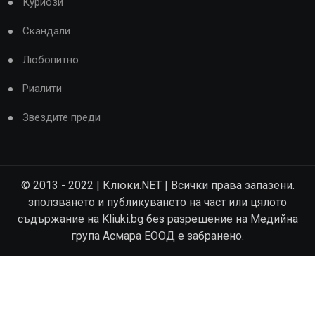
Куриози
Скандали
Любопитно
Риалити
Звездите преди
© 2013 - 2022 | Клюки.NET | Всички права запазени.
зползването и публикуването на част или цялото
съдържание на Kliuki.bg без разрешение на Медийна
група Асмара ЕООД е забранено.