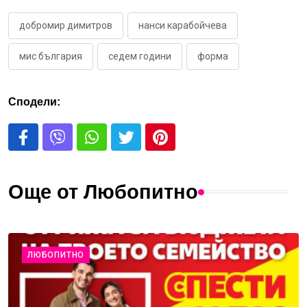
добромир димитров
нанси карабойчева
мис българия
седем години
форма
Сподели:
Още от Любопитно
ЛЮБОПИТНО