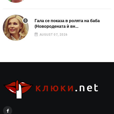
Гала се показа в ролята на баба
(Новородената ѝ вн...
AUGUST 07, 2026