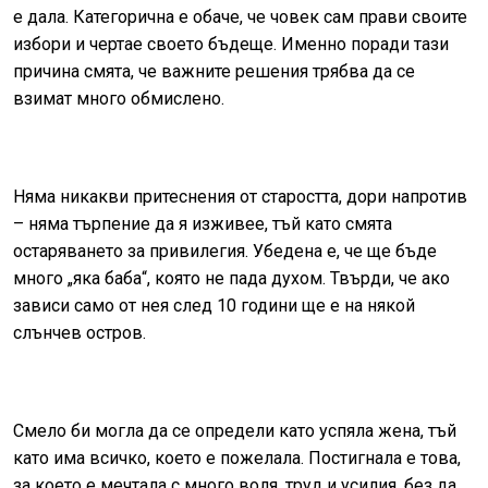
е дала. Категорична е обаче, че човек сам прави своите
избори и чертае своето бъдеще. Именно поради тази
причина смята, че важните решения трябва да се
взимат много обмислено.
Няма никакви притеснения от старостта, дори напротив
– няма търпение да я изживее, тъй като смята
остаряването за привилегия. Убедена е, че ще бъде
много „яка баба“, която не пада духом. Твърди, че ако
зависи само от нея след 10 години ще е на някой
слънчев остров.
Смело би могла да се определи като успяла жена, тъй
като има всичко, което е пожелала. Постигнала е това,
за което е мечтала с много воля, труд и усилия, без да