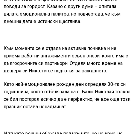
поводи за гордост. Казано с други думи – опитала
цялата емоционална палитра, но подчертава, че към
днешна дата е истински щастлива.
Към момента се е отдала на активна почивка и не
приема работни ангажименти освен онези, които има с
дългосрочните си партньори. Отделя много време на
дъщеря си Никол и се подготвя за раждането.
Като най-емоционален рожден ден определя 30-та си
годишнина, която отбелязала на о. Бали. Николай толкоз
се бил постарал всичко да е перфектно, че все още този
празник остава ненадминат.
И тя като всички обожава подаръците, но не крие, че