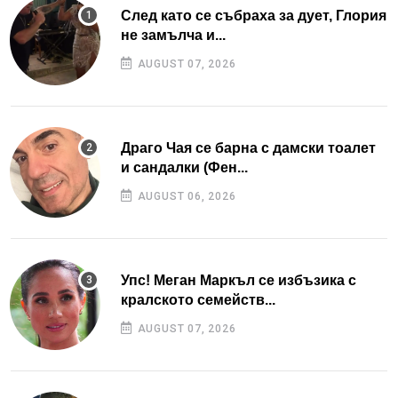
След като се събраха за дует, Глория
не замълча и...
AUGUST 07, 2026
Драго Чая се барна с дамски тоалет
и сандалки (Фен...
AUGUST 06, 2026
Упс! Меган Маркъл се избъзика с
кралското семейств...
AUGUST 07, 2026