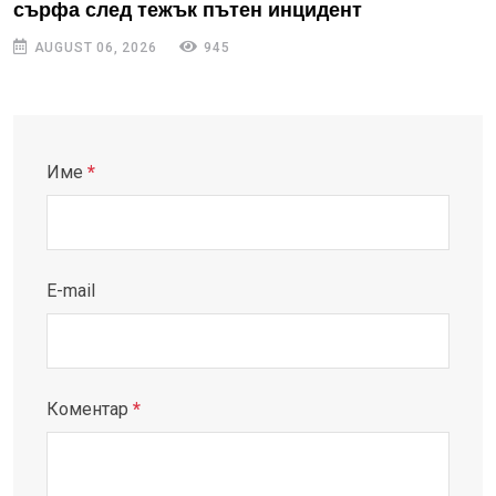
сърфа след тежък пътен инцидент
AUGUST 06, 2026
945
Име
*
E-mail
Коментар
*