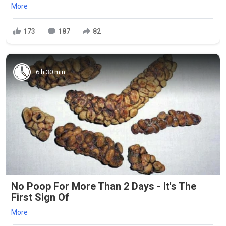
More
173
187
82
6 h 30 min
No Poop For More Than 2 Days - It's The
First Sign Of
More