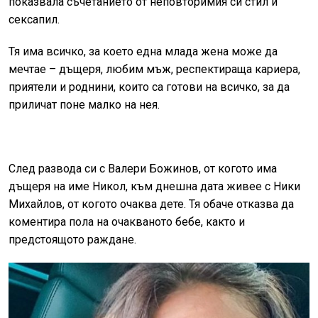
показвала съчетанието от неповторимия си стил и
сексапил.
Тя има всичко, за което една млада жена може да
мечтае – дъщеря, любим мъж, респектираща кариера,
приятели и роднини, които са готови на всичко, за да
приличат поне малко на нея.
След развода си с Валери Божинов, от когото има
дъщеря на име Никол, към днешна дата живее с Ники
Михайлов, от когото очаква дете. Тя обаче отказва да
коментира пола на очакваното бебе, както и
предстоящото раждане.