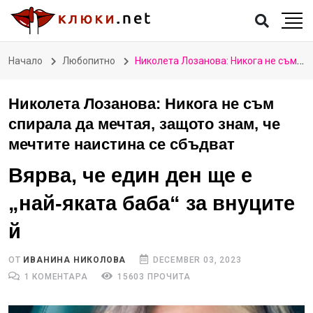
Начало
Любопитно
Николета Лозанова: Никога не съм спирала да мечтая, защото знам, че мечтите наистина се сбъдват
Николета Лозанова: Никога не съм
спирала да мечтая, защото знам, че
мечтите наистина се сбъдват
Вярва, че един ден ще е
„най-яката баба“ за внуците
й
ОТ
ИВАНИНА НИКОЛОВА
DECEMBER 03, 2023
1 КОМЕНТАРА
15603 ПРОЧИТА