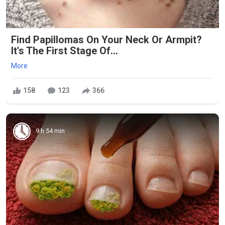
Find Papillomas On Your Neck Or Armpit?
It's The First Stage Of...
More
158
123
366
9 h 54 min