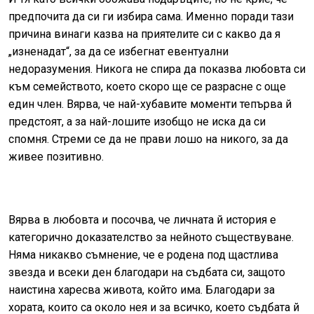
предпочита да си ги избира сама. Именно поради тази
причина винаги казва на приятелите си с какво да я
„изненадат“, за да се избегнат евентуални
недоразумения. Никога не спира да показва любовта си
към семейството, което скоро ще се разрасне с още
един член. Вярва, че най-хубавите моменти тепърва й
предстоят, а за най-лошите изобщо не иска да си
спомня. Стреми се да не прави лошо на никого, за да
живее позитивно.
Вярва в любовта и посочва, че личната й история е
категорично доказателство за нейното съществуване.
Няма никакво съмнение, че е родена под щастлива
звезда и всеки ден благодари на съдбата си, защото
наистина харесва живота, който има. Благодари за
хората, които са около нея и за всичко, което съдбата й