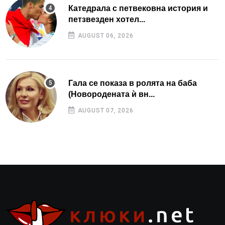
Катедрала с петвековна история и
петзвезден хотел...
AUGUST 06, 2026
Гала се показа в ролята на баба
(Новородената ѝ вн...
AUGUST 07, 2026