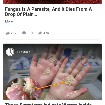
Fungus Is A Parasite, And It Dies From A
Drop Of Plain...
More
212
110
374
11 h 0 min
These Symptoms Indicate Worms Inside