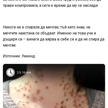
прави компромиси, а сега е време да му се наслади.
Никога не е спирала да мечтае, тъй като знае, че
мечтите наистина се сбъдват. Именно на това учи и
дъщеря си – винаги да вярва в себе си и да не спира да
мечтае.
Източник: Уикенд
2 h 16 min