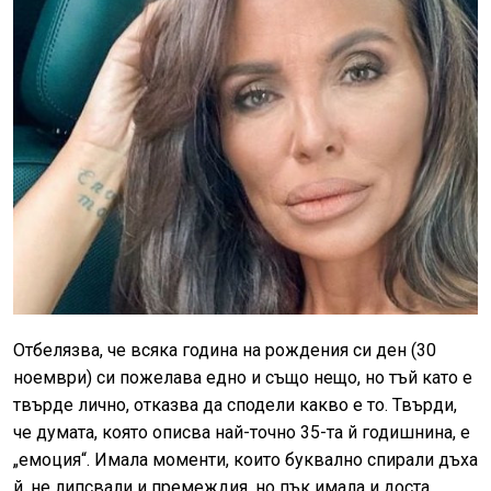
Отбелязва, че всяка година на рождения си ден (30
ноември) си пожелава едно и също нещо, но тъй като е
твърде лично, отказва да сподели какво е то. Твърди,
че думата, която описва най-точно 35-та й годишнина, е
„емоция“. Имала моменти, които буквално спирали дъха
й, не липсвали и премеждия, но пък имала и доста