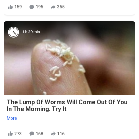
159
195
355
1 h 39 min
The Lump Of Worms Will Come Out Of You
In The Morning. Try It
More
273
168
116