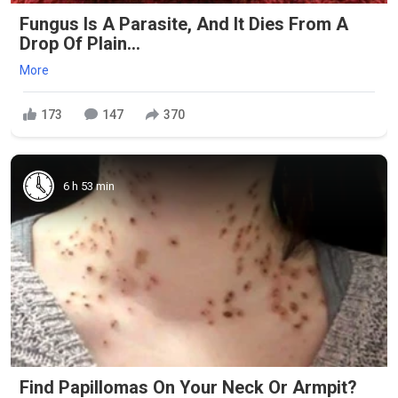
Fungus Is A Parasite, And It Dies From A
Drop Of Plain...
More
173
147
370
6 h 53 min
Find Papillomas On Your Neck Or Armpit?