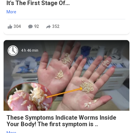
It's The First Stage Of...
More
304
92
352
4 h 46 min
These Symptoms Indicate Worms Inside
Your Body! The first symptom is ..