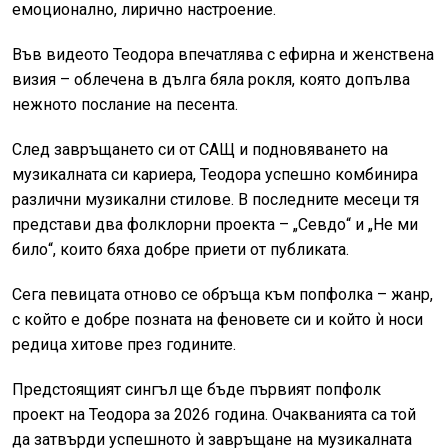
емоционално, лирично настроение.
Във видеото Теодора впечатлява с ефирна и женствена
визия – облечена в дълга бяла рокля, която допълва
нежното послание на песента.
След завръщането си от САЩ и подновяването на
музикалната си кариера, Теодора успешно комбинира
различни музикални стилове. В последните месеци тя
представи два фолклорни проекта – „Севдо“ и „Не ми
било“, които бяха добре приети от публиката.
Сега певицата отново се обръща към попфолка – жанр,
с който е добре позната на феновете си и който ѝ носи
редица хитове през годините.
Предстоящият сингъл ще бъде първият попфолк
проект на Теодора за 2026 година. Очакванията са той
да затвърди успешното ѝ завръщане на музикалната