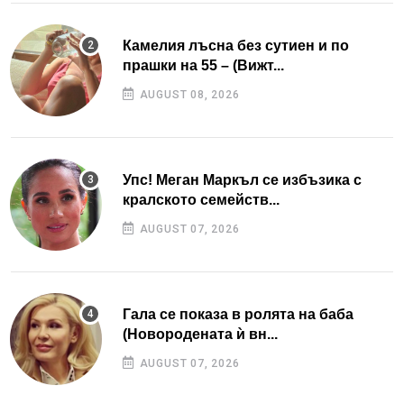
Камелия лъсна без сутиен и по
прашки на 55 – (Вижт...
AUGUST 08, 2026
Упс! Меган Маркъл се избъзика с
кралското семейств...
AUGUST 07, 2026
Гала се показа в ролята на баба
(Новородената ѝ вн...
AUGUST 07, 2026