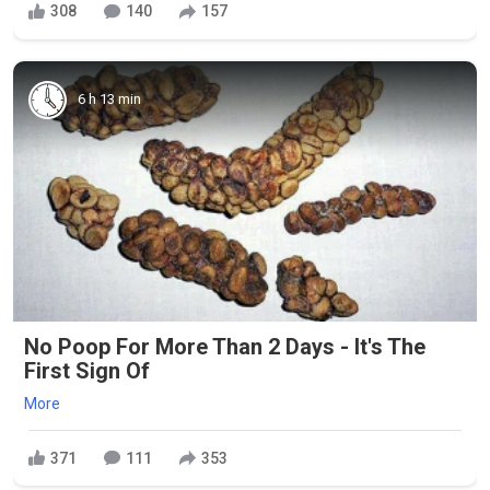
308
140
157
6 h 13 min
No Poop For More Than 2 Days - It's The
First Sign Of
More
371
111
353