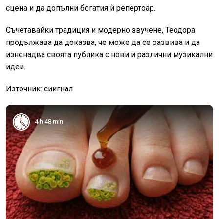
сцена и да допълни богатия ѝ репертоар.
Съчетавайки традиция и модерно звучене, Теодора
продължава да доказва, че може да се развива и да
изненадва своята публика с нови и различни музикални
идеи.
Източник: сиигнал
4 h 48 min