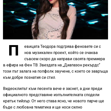
П
евицата Теодора подгрява феновете си с
нов музикален проект, който се очаква
съвсем скоро да направи своята премиера
в ефира на Фен ТВ. Звездата на „Диапазон рекърдс“
този път залага на попфолк звучене, с което се завръща
към добре познатия си стил.
Видеоклипът към песента вече е заснет, а дни преди
официалното представяне изпълнителката сподели
кратък тийзър. От него става ясно, че новото парче ще
бъде с любовна тематика и ще носи силно