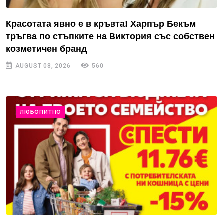
Красотата явно е в кръвта! Харпър Бекъм
тръгва по стъпките на Виктория със собствен
козметичен бранд
AUGUST 08, 2026
560
ЛЮБОПИТНО