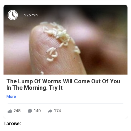
1 h 25 min
The Lump Of Worms Will Come Out Of You
In The Morning. Try It
More
248
140
174
Тагове: