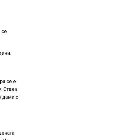
 се
дини.
ра се е
. Става
е дами с
цената