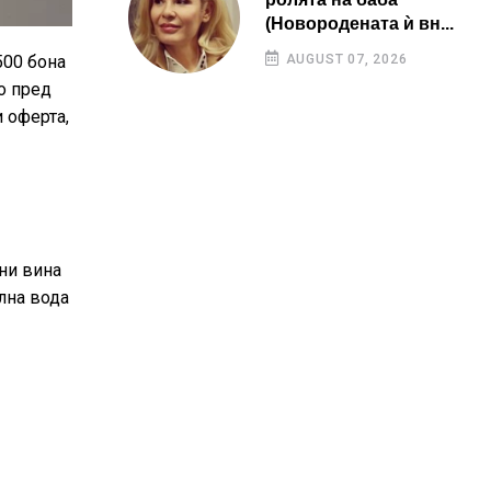
(Новородената ѝ вн...
500 бона
AUGUST 07, 2026
о пред
и оферта,
ни вина
лна вода