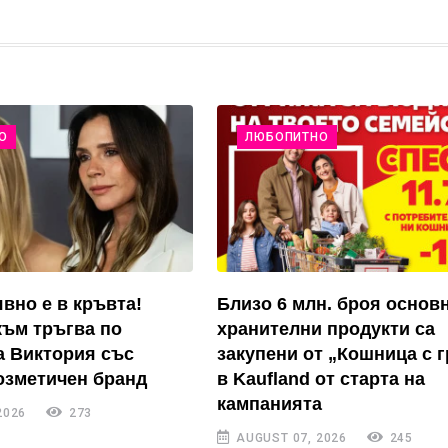
О
ЛЮБОПИТНО
явно е в кръвта!
Близо 6 млн. броя основ
ъм тръгва по
хранителни продукти са
а Виктория със
закупени от „Кошница с 
озметичен бранд
в Kaufland от старта на
кампанията
2026
273
AUGUST 07, 2026
245