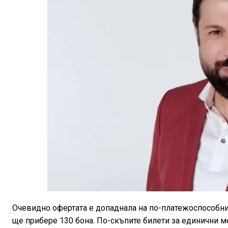
Очевидно офертата е допаднала на по-платежоспособнит
ще прибере 130 бона. По-скъпите билети за единични ме