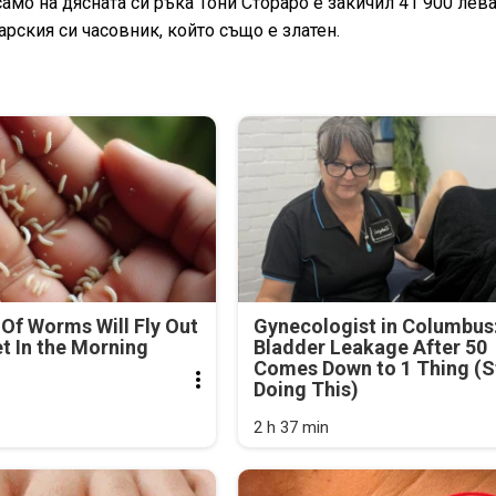
 само на дясната си ръка Тони Стораро е закичил 41 900 лева
арския си часовник, който също е златен.
Of Worms Will Fly Out
Gynecologist in Columbus
et In the Morning
Bladder Leakage After 50
Comes Down to 1 Thing (S
Doing This)
2 h 37 min