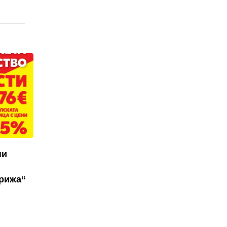
ни
грижа“