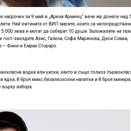
 е насрочен за 9 май в „Арена Армеец“ вече му донесе над 
лети. Най-евтината от ВИП масите, които са непосредствен
– 5 000 лева и могат да съберат 10 души. Заложилите на таз
и гост-звездите Азис, Галена, Софи Маринова, Деси Слава,
е – Фики и Емрах Стораро.
рвокласна водка или уиски, както и също толкоз първоклас
ни ядки, 8 броя микс безалкохолни напитки и 8 броя минера
е върху избора.