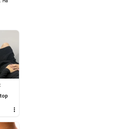
. На
:
top