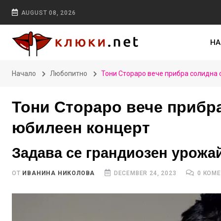
AUGUST 08, 2026
НА
Начало
Любопитно
Тони Стораро вече прибра солидна
Тони Стораро вече прибр
юбилеен концерт
Задава се грандиозен урожа
ОТ
ИВАНИНА НИКОЛОВА
DECEMBER 24, 2023
0 КОМ