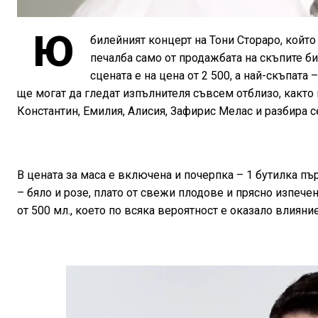
Ю
билейният концерт на Тони Стораро, който
печалба само от продажбата на скъпите би
сцената е на цена от 2 500, а най-скъпата 
ще могат да гледат изпълнителя съвсем отблизо, както 
Константин, Емилия, Алисия, Зафирис Мелас и разбира с
В цената за маса е включена и почерпка – 1 бутилка пъ
– бяло и розе, плато от свежи плодове и прясно изпече
от 500 мл., което по всяка вероятност е оказало влияни