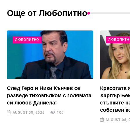
Още от Любопитно
ЛЮБОПИТНО
ЛЮБОПИТН
След Геро и Ники Кънчев се
Красотата 
разведе тихомълком с голямата
Харпър Бек
си любов Даниела!
стъпките н
собствен к
AUGUST 08, 2026
105
AUGUST 08, 