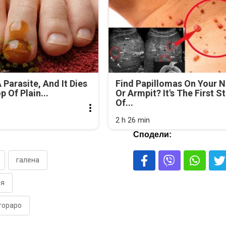
 Parasite, And It Dies
Find Papillomas On Your 
 Of Plain...
Or Armpit? It's The First S
Of...
2 h 26 min
Сподели:
галена
ия
тораро