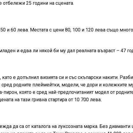
е отбележи 25 години на сцената.
50 и 60 лева. Местата с цени 80, 100 и 120 лева също много
ладен и едва ли някой би му дал реалната възраст – 47 го
като е допълнил визията си и със скъпарски накити. Разби
сред родните плеймейтки, модели, че дори и колежките му
на-пирон, която е сред най-предпочитаният модел от роднит
ената на тази гривна стартира от 10 700 лева.
жда да са от каталога на луксозната марка. Без диаманти 