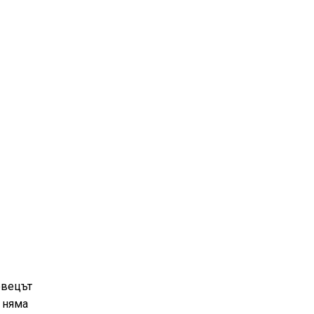
евецът
 няма