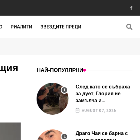
О
РИАЛИТИ
ЗВЕЗДИТЕ ПРЕДИ
ящия
НАЙ-ПОПУЛЯРНИ
След като се събраха
за дует, Глория не
замълча и...
AUGUST 07, 2026
Драго Чая се барна с