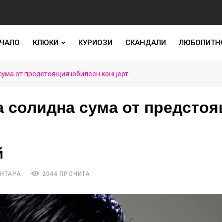
ЧАЛО
КЛЮКИ
КУРИОЗИ
СКАНДАЛИ
ЛЮБОПИТН
 сума от предстоящия юбилеен концерт
а солидна сума от предсто
й
ЕНТАРА
2044 ПРОЧИТА