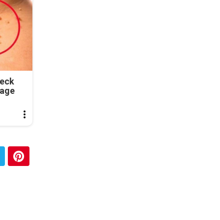
Neck
tage