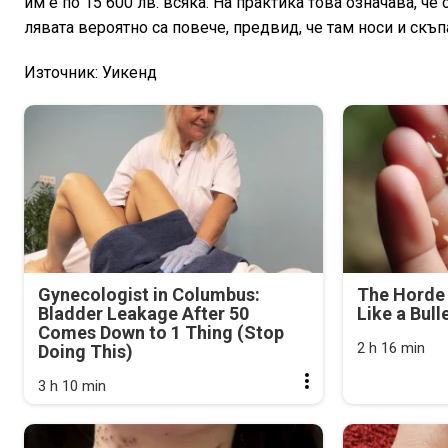
им е по 15 600 лв. всяка. На практика това означава, че
лявата вероятно са повече, предвид, че там носи и скъп
Източник: Уикенд
Gynecologist in Columbus:
The Horde 
Bladder Leakage After 50
Like a Bull
Comes Down to 1 Thing (Stop
2 h 16 min
Doing This)
3 h 10 min