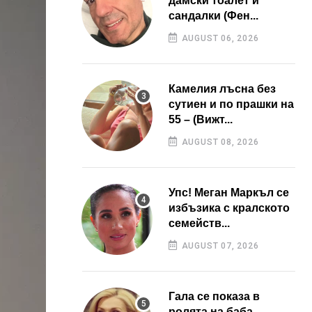
дамски тоалет и
сандалки (Фен...
AUGUST 06, 2026
Камелия лъсна без
сутиен и по прашки на
55 – (Вижт...
AUGUST 08, 2026
Упс! Меган Маркъл се
избъзика с кралското
семейств...
AUGUST 07, 2026
Гала се показа в
ролята на баба