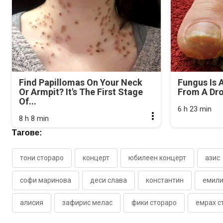
Find Papillomas On Your Neck
Fungus Is A
Or Armpit? It's The First Stage
From A Drop
Of...
6 h 23 min
8 h 8 min
Тагове:
тони стораро
концерт
юбилеен концерт
азис
софи маринова
деси слава
константин
емил
алисия
зафирис мелас
фики стораро
емрах с