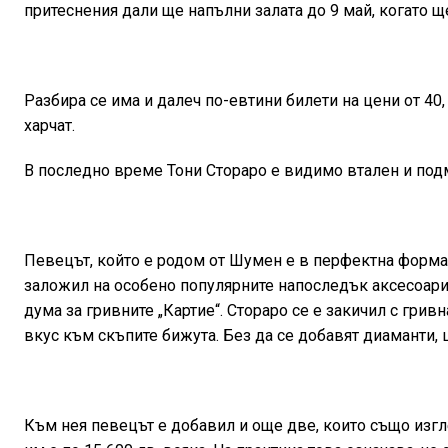
притеснения дали ще напълни залата до 9 май, когато щ
Разбира се има и далеч по-евтини билети на цени от 40, 
харчат.
В последно време Тони Стораро е видимо втален и подм
Певецът, който е родом от Шумен е в перфектна форма, 
заложил на особено популярните напоследък аксесоари 
дума за гривните „Картие“. Стораро се е закичил с грив
вкус към скъпите бижута. Без да се добавят диаманти, ц
Към нея певецът е добавил и още две, които също изгле