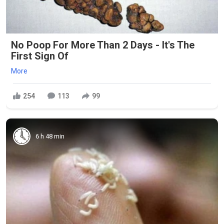
No Poop For More Than 2 Days - It's The
First Sign Of
More
254
113
99
6 h 48 min