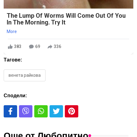
The Lump Of Worms Will Come Out Of You
In The Morning. Try It
More
383
69
336
Тагове:
венета райкова
Сподели:
Още от Любопитно