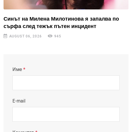
Синът на Милена Милотинова я запалва по
сърфа след тежък пътен инцидент
AUGUST 06, 2026
945
Име
*
E-mail