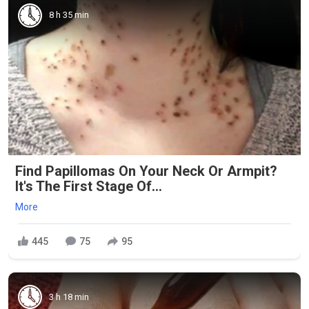
8 h 35 min
Find Papillomas On Your Neck Or Armpit?
It's The First Stage Of...
More
445
75
95
3 h 18 min