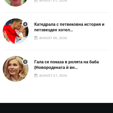
AUGUST 07, 2026
Катедрала с петвековна история и
петзвезден хотел...
AUGUST 06, 2026
Гала се показа в ролята на баба
(Новородената ѝ вн...
AUGUST 07, 2026