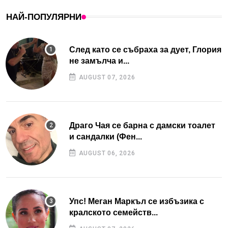
НАЙ-ПОПУЛЯРНИ
След като се събраха за дует, Глория
не замълча и...
AUGUST 07, 2026
Драго Чая се барна с дамски тоалет
и сандалки (Фен...
AUGUST 06, 2026
Упс! Меган Маркъл се избъзика с
кралското семейств...