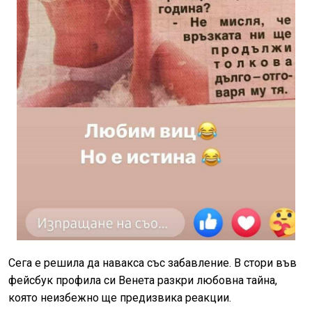
Сега е решила да навакса със забавление. В стори във
фейсбук профила си Венета разкри любовна тайна,
която неизбежно ще предизвика реакции.