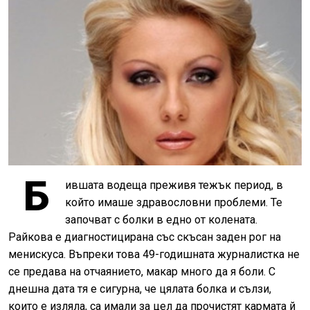
Б
ившата водеща преживя тежък период, в
който имаше здравословни проблеми. Те
започват с болки в едно от колената.
Райкова е диагностицирана със скъсан заден рог на
менискуса. Въпреки това 49-годишната журналистка не
се предава на отчаянието, макар много да я боли. С
днешна дата тя е сигурна, че цялата болка и сълзи,
които е изляла, са имали за цел да прочистят кармата й