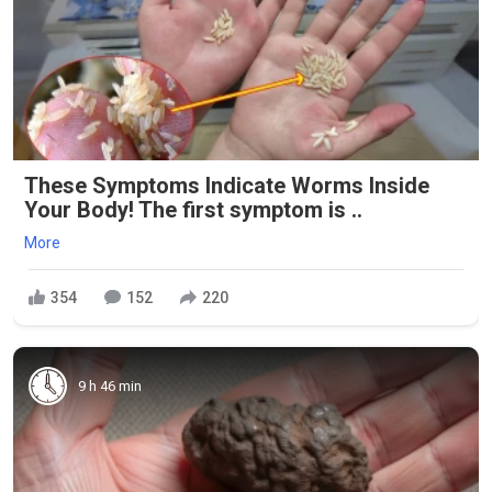
These Symptoms Indicate Worms Inside
Your Body! The first symptom is ..
More
354
152
220
9 h 46 min