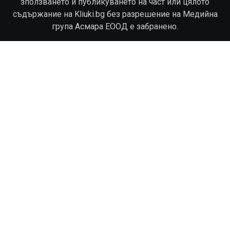
зползването и публикуването на част или цялото
съдържание на Kliuki.bg без разрешение на Медийна
група Асмара ЕООД е забранено.