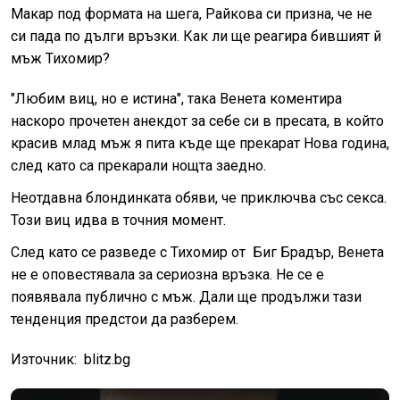
Макар под формата на шега, Райкова си призна, че не
си пада по дълги връзки. Как ли ще реагира бившият й
мъж Тихомир?
"Любим виц, но е истина", така Венета коментира
наскоро прочетен анекдот за себе си в пресата, в който
красив млад мъж я пита къде ще прекарат Нова година,
след като са прекарали нощта заедно.
Неотдавна блондинката обяви, че приключва със секса.
Този виц идва в точния момент.
След като се разведе с Тихомир от Биг Брадър, Венета
не е оповестявала за сериозна връзка. Не се е
появявала публично с мъж. Дали ще продължи тази
тенденция предстои да разберем.
Източник: blitz.bg