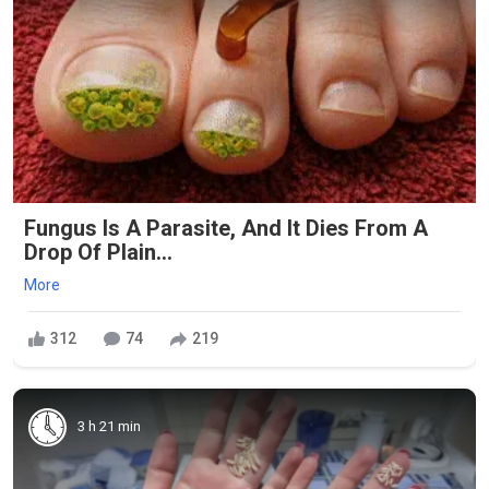
Fungus Is A Parasite, And It Dies From A
Drop Of Plain...
More
312
74
219
3 h 21 min