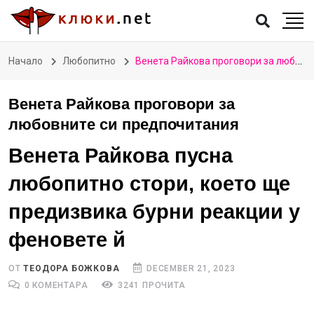
Начало
Любопитно
Венета Райкова проговори за любовните си предпочитания
Венета Райкова проговори за
любовните си предпочитания
Венета Райкова пусна
любопитно стори, което ще
предизвика бурни реакции у
феновете й
ОТ
TЕОДОРА БОЖКОВА
DECEMBER 21, 2023
0 КОМЕНТАРА
3241 ПРОЧИТА