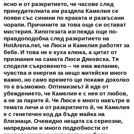
ясно и от разкритието, че часове след
принудителната им раздяла Камелия се
появи със синини по краката и разкъсани
чорапи. Причините за това още си остават
мистерия. Хипотезата изглежда още по-
правдоподобна след разкритието на
HotArena.net
, че Люси и Камелия работят за
бебе. И това не е куха клюка, а цитат от
признания на самата Люси Дяковска. Тя
споделя съкровеното – че има желание,
чувства и енергия за нещо житейски много
важно, но само времето ще покаже доколко
то е възможно. Оптимизмът й иде от
убеждението, че Камелия е с нея от любов,
а не за парите й. Че Люси е много навътре в
темата личи и от разкритието й, че Камелия
е с генетичен код да бъде майка на
близнаци. Очевидно нещата са сериозни,
напреднали и много подробности от