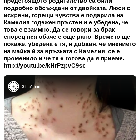
предстоящото родителство са били
подробно обсъждани от двойката. Люси с
искрени, горещи чувства е подарила на
Камелия годежен пръстен и е убедена, че
това е взаимно. Да се говори за брак
според нея обаче е още рано. Времето ще
покаже, убедена е тя, и добавя, че мнението
на майка й за връзката с Камелия се е
променило и че тя е готова да я приеме.
http://youtu.be/kHrPzpvC9sc
3 h 51 min