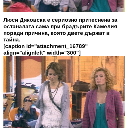
Люси Дяковска е сериозно притеснена за
останалата сама при брадърите Камелия
поради причина, която двете държат в
тайна.
[caption id="attachment_16789"
align="alignleft" width="300"]