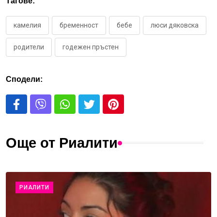
Тагове:
камелия
бременност
бебе
люси дяковска
родители
годежен пръстен
Сподели:
Още от Риалити
РИАЛИТИ