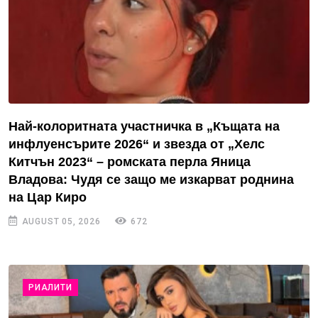
Най-колоритната участничка в „Къщата на
инфлуенсърите 2026“ и звезда от „Хелс
Китчън 2023“ – ромската перла Яница
Владова: Чудя се защо ме изкарват роднина
на Цар Киро
AUGUST 05, 2026
672
РИАЛИТИ