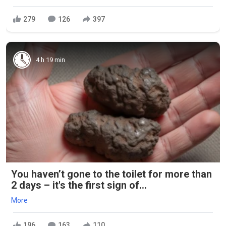
279
126
397
4 h 19 min
You haven’t gone to the toilet for more than
2 days – it's the first sign of...
More
196
163
110