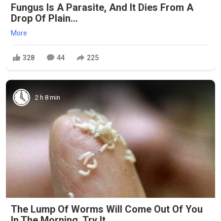
Fungus Is A Parasite, And It Dies From A
Drop Of Plain...
More
328
44
225
2 h 8 min
The Lump Of Worms Will Come Out Of You
In The Morning. Try It