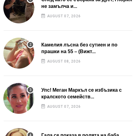
не замълча и...
AUGUST 07, 2026
Камелия лъсна без сутиен и по
прашки на 55 – (Вижт...
AUGUST 08, 2026
Упс! Меган Маркъл се избъзика с
кралското семейств...
AUGUST 07, 2026
Гала се показа в ролята на баба