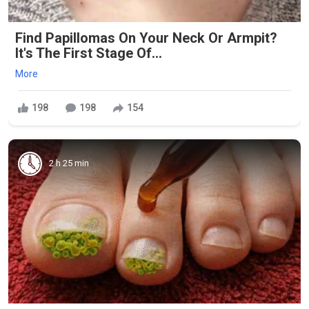
Find Papillomas On Your Neck Or Armpit?
It's The First Stage Of...
More
198
198
154
2 h 25 min