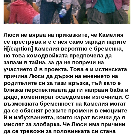
Люси не вярва на приказките, че Камелия
се преструва и е с нея само заради парите
й[/caption] Камелия вероятно е бременна,
но това хомодвойката предпочела да
запази в тайна, за да не попречи на
участието й в проекта. Това е и истинската
причина Люси да държи на мнението на
родителите си за тази връзка, тъй като е
близка перспективата да ги направи баба и
дядо, коментират осведомени източници. С
възможната бременност на
Камелия
могат
да се обяснят резките промени в емоциите
й и избухванията, които карат всички да я
мислят за злобарка. Че Люси има причини
да се тревожи за половинката си стана