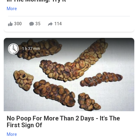
More
300
35
114
1 h 37 min
No Poop For More Than 2 Days - It's The
First Sign Of
More