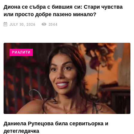
Диона се събра с бившия си: Стари чувства
или просто добре пазено минало?
JULY 30, 2026
2044
РИАЛИТИ
Даниела Рупецова била сервитьорка и
детегледачка