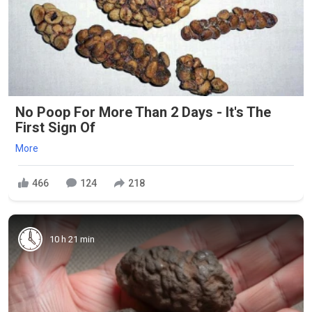
No Poop For More Than 2 Days - It's The
First Sign Of
More
466
124
218
10 h 21 min