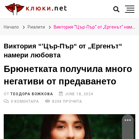
Начало
Риалити
Виктория “’Цър-Пър“ от „Ергенът“ намери любовта
Виктория “’Цър-Пър“ от „Ергенът“
намери любовта
Брюнетката получила много
негативи от предаването
ОТ
TЕОДОРА БОЖКОВА
JUNE 18, 2024
0 КОМЕНТАРА
8204 ПРОЧИТА