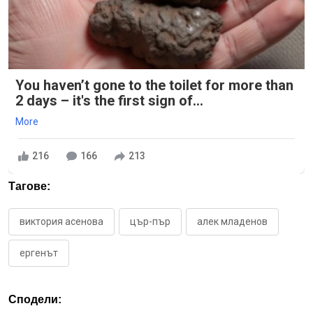
You haven’t gone to the toilet for more than
2 days – it's the first sign of...
More
216
166
213
Тагове:
виктория асенова
цър-пър
алек младенов
ергенът
Сподели: