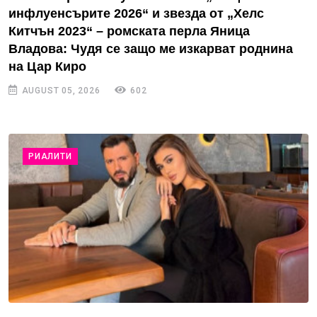
инфлуенсърите 2026“ и звезда от „Хелс
Китчън 2023“ – ромската перла Яница
Владова: Чудя се защо ме изкарват роднина
на Цар Киро
AUGUST 05, 2026
602
РИАЛИТИ