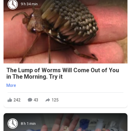
9 h 34 min
The Lump of Worms Will Come Out of You
in The Morning. Try it
More
242
43
125
8 h 1 min