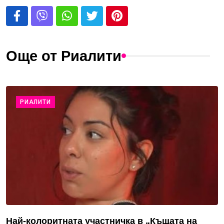
Още от Риалити
РИАЛИТИ
Най-колоритната участничка в „Къщата на