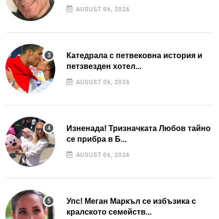
AUGUST 06, 2026
Катедрала с петвековна история и
петзвезден хотел...
AUGUST 06, 2026
Изненада! Тризначката Любов тайно
се прибра в Б...
AUGUST 06, 2026
Упс! Меган Маркъл се избъзика с
кралското семейств...