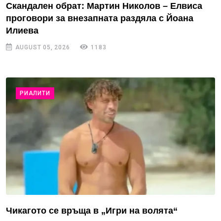
Скандален обрат: Мартин Николов – Елвиса
проговори за внезапната раздяла с Йоана
Илиева
AUGUST 05, 2026
1183
РИАЛИТИ
Чикагото се връща в „Игри на волята“