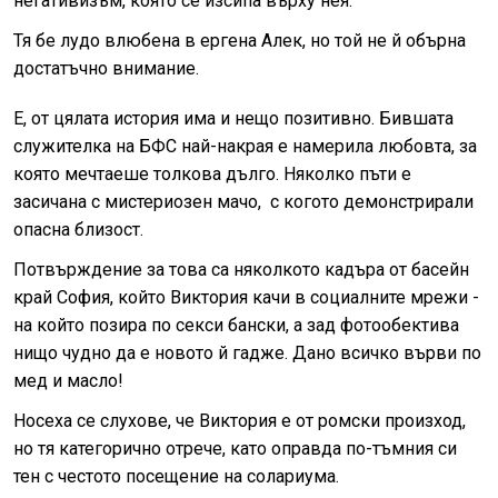
негативизъм, която се изсипа върху нея.
Тя бе лудо влюбена в ергена Алек, но той не й обърна
достатъчно внимание.
Е, от цялата история има и нещо позитивно. Бившата
служителка на БФС най-накрая е намерила любовта, за
която мечтаеше толкова дълго. Няколко пъти е
засичана с мистериозен мачо, с когото демонстрирали
опасна близост.
Потвърждение за това са няколкото кадъра от басейн
край София, който Виктория качи в социалните мрежи -
на който позира по секси бански, а зад фотообектива
нищо чудно да е новото й гадже. Дано всичко върви по
мед и масло!
Носеха се слухове, че Виктория е от ромски произход,
но тя категорично отрече, като оправда по-тъмния си
тен с честото посещение на солариума.