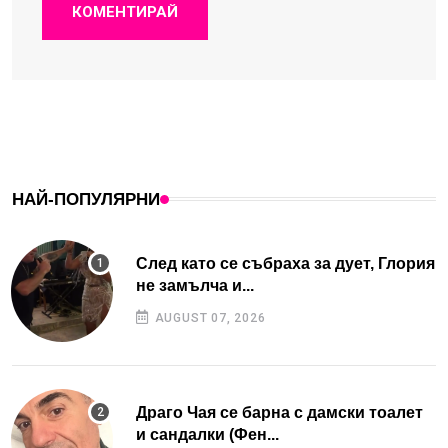
КОМЕНТИРАЙ
НАЙ-ПОПУЛЯРНИ
След като се събраха за дует, Глория
не замълча и...
AUGUST 07, 2026
Драго Чая се барна с дамски тоалет
и сандалки (Фен...