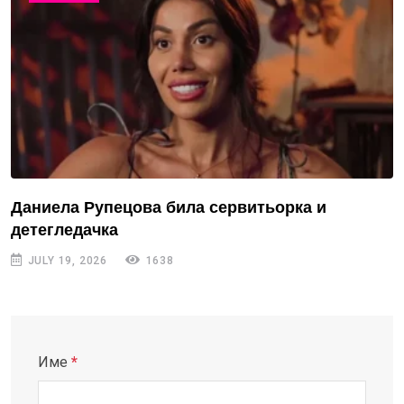
Даниела Рупецова била сервитьорка и
детегледачка
JULY 19, 2026
1638
Име
*