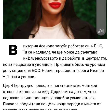
В
иктория Асенова загуби работата си в БФС.
Тя се надявала, че ще може да съчетава
инфлуенсърството и да работи в централата,
но за нещастие я уволнили. Причината била, че уронила
репутацията на БФС. Новият президент Георги Иванов
– Гонзо я уволнил.
Цър-Пър трудно понесла и негативните коментари
относно външния си вид. Дори стигна до там, че се
подложи на интервенция и подобри усмивката си.
Плачела преди това по цели нощи заради вълната от