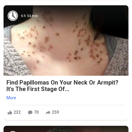
6 h 54 min
Find Papillomas On Your Neck Or Armpit?
It's The First Stage Of...
More
232
70
259