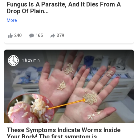
Fungus Is A Parasite, And It Dies From A
Drop Of Plain...
More
240
165
379
1 h 29 min
These Symptoms Indicate Worms Inside
Your Body! The first symptom is ..