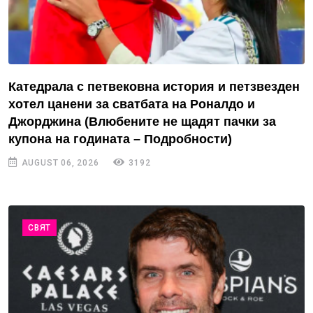
Катедрала с петвековна история и петзвезден
хотел цанени за сватбата на Роналдо и
Джорджина (Влюбените не щадят пачки за
купона на годината – Подробности)
AUGUST 06, 2026
3192
СВЯТ