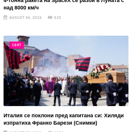
4-тонна ракета на SpaceX се разби в Луната с
над 8000 км/ч
AUGUST 06, 2026
525
СВЯТ
Италия се поклони пред капитана си: Хиляди
изпратиха Франко Барези (Снимки)