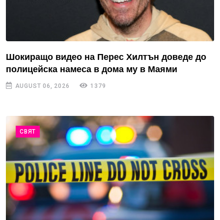
Шокиращо видео на Перес Хилтън доведе до
полицейска намеса в дома му в Маями
AUGUST 06, 2026
1379
СВЯТ