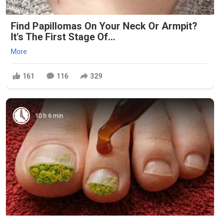
Find Papillomas On Your Neck Or Armpit?
It's The First Stage Of...
More
161
116
329
10 h 6 min