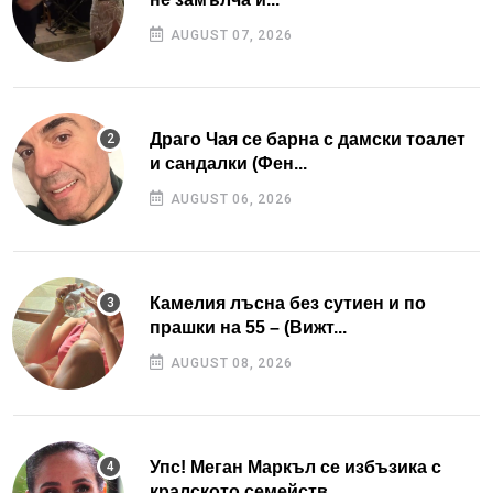
AUGUST 07, 2026
Драго Чая се барна с дамски тоалет
и сандалки (Фен...
AUGUST 06, 2026
Камелия лъсна без сутиен и по
прашки на 55 – (Вижт...
AUGUST 08, 2026
Упс! Меган Маркъл се избъзика с
кралското семейств...