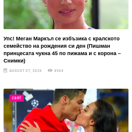
Упс! Меган Маркъл се избъзика с кралското
семейство на рождения си ден (Пишман
принцесата чукна 45 по пижама и с корона –
Снимки)
AUGUST 07, 2026
4564
СВЯТ