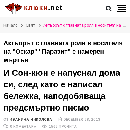
Начало
Свят
Актьорът с главната роля в носителя на "Оскар" "Паразит" е намерен мъртъв
Актьорът с главната роля в носителя
на "Оскар" "Паразит" е намерен
мъртъв
И Сон-кюн е напуснал дома
си, след като е написал
бележка, наподобяваща
предсмъртно писмо
ОТ
ИВАНИНА НИКОЛОВА
DECEMBER 28, 2023
0 КОМЕНТАРА
2562 ПРОЧИТА