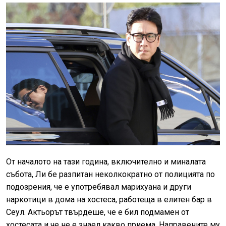
От началото на тази година, включително и миналата
събота, Ли бе разпитан неколкократно от полицията по
подозрения, че е употребявал марихуана и други
наркотици в дома на хостеса, работеща в елитен бар в
Сеул. Актьорът твърдеше, че е бил подмамен от
хостесата и че не е знаел какво приема. Направените му