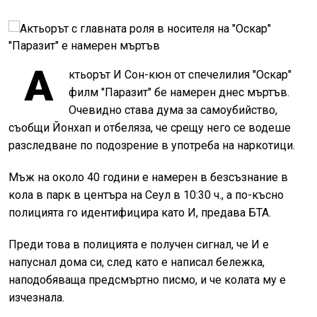
А
ктьорът И Сон-кюн от спечелилия "Оскар"
филм "Паразит" бе намерен днес мъртъв.
Очевидно става дума за самоубийство,
съобщи Йонхап и отбеляза, че срещу него се водеше
разследване по подозрение в употреба на наркотици.
Мъж на около 40 години е намерен в безсъзнание в
кола в парк в центъра на Сеул в 10:30 ч., а по-късно
полицията го идентифицира като И, предава БТА.
Преди това в полицията е получен сигнал, че И е
напуснал дома си, след като е написал бележка,
наподобяваща предсмъртно писмо, и че колата му е
изчезнала.