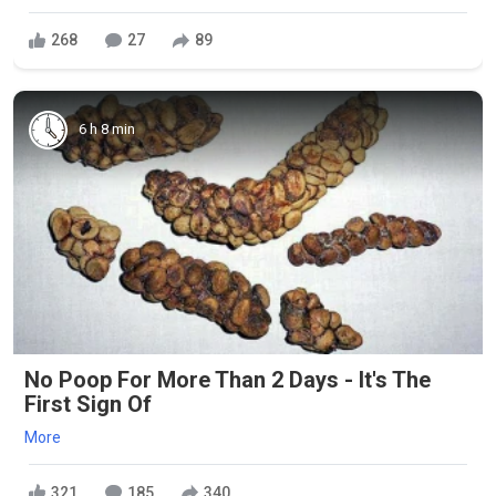
268
27
89
6 h 8 min
No Poop For More Than 2 Days - It's The
First Sign Of
More
321
185
340