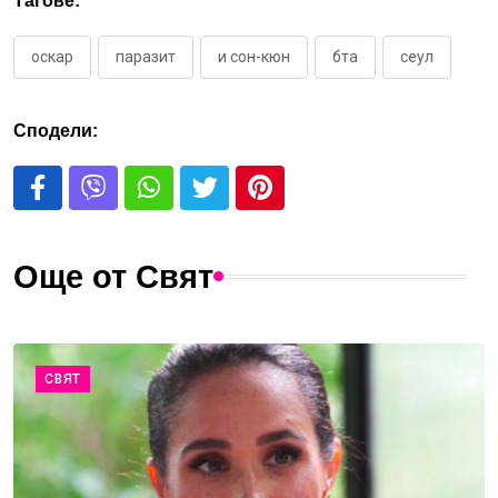
Тагове:
оскар
паразит
и сон-кюн
бта
сеул
Сподели:
Още от Свят
СВЯТ