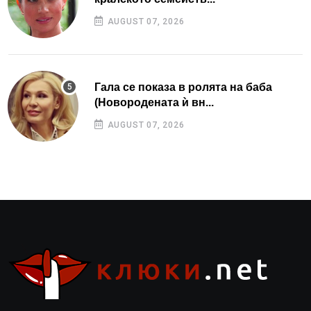
AUGUST 07, 2026
Гала се показа в ролята на баба
(Новородената ѝ вн...
AUGUST 07, 2026