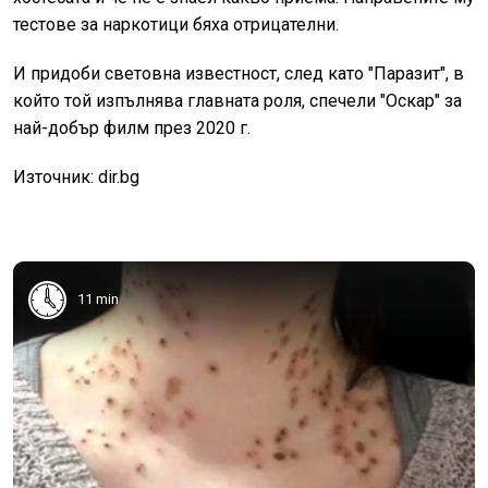
тестове за наркотици бяха отрицателни.
И придоби световна известност, след като "Паразит", в
който той изпълнява главната роля, спечели "Оскар" за
най-добър филм през 2020 г.
Източник: dir.bg
11 min