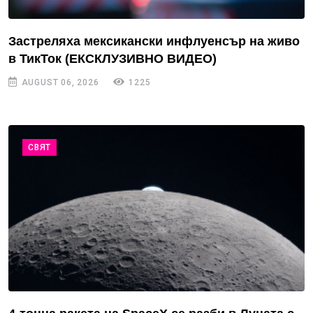
Застреляха мексикански инфлуенсър на живо
в ТикТок (ЕКСКЛУЗИВНО ВИДЕО)
AUGUST 06, 2026
1225
СВЯТ