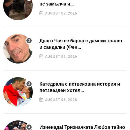
не замълча и...
AUGUST 07, 2026
Драго Чая се барна с дамски тоалет
и сандалки (Фен...
AUGUST 06, 2026
Катедрала с петвековна история и
петзвезден хотел...
AUGUST 06, 2026
Изненада! Тризначката Любов тайно