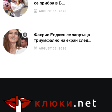
се прибра в Б...
AUGUST 06, 2026
Фахрие Евджен се завръща
триумфално на екран след...
AUGUST 06, 2026