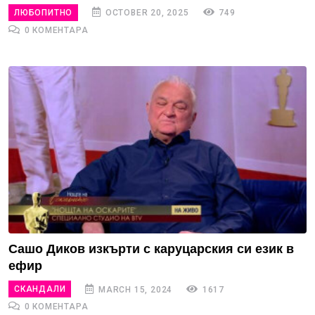
ЛЮБОПИТНО
OCTOBER 20, 2025
749
0 КОМЕНТАРА
Сашо Диков изкърти с каруцарския си език в
ефир
СКАНДАЛИ
MARCH 15, 2024
1617
0 КОМЕНТАРА