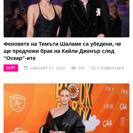
Феновете на Тимъти Шаламе са убедени, че
ще предложи брак на Кайли Дженър след
"Оскар"-ите
СВЯТ
JANUARY 07, 2026
959
0 КОМЕНТАРА