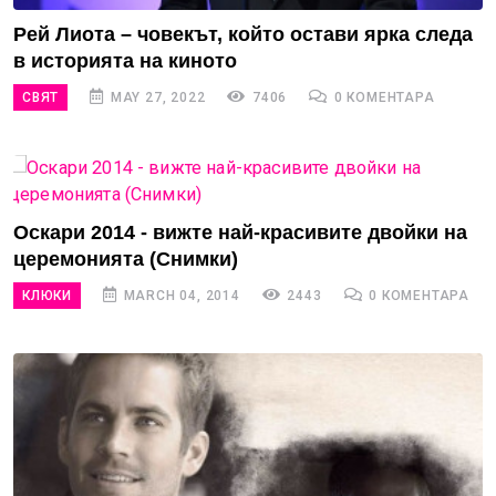
Рей Лиота – човекът, който остави ярка следа
в историята на киното
СВЯТ
MAY 27, 2022
7406
0 КОМЕНТАРА
Оскари 2014 - вижте най-красивите двойки на
церемонията (Снимки)
КЛЮКИ
MARCH 04, 2014
2443
0 КОМЕНТАРА