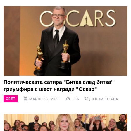
Политическата сатира "Битка след битка"
триумфира с шест награди "Оскар"
СВЯТ
MARCH 17, 2026
686
0 КОМЕНТАРА