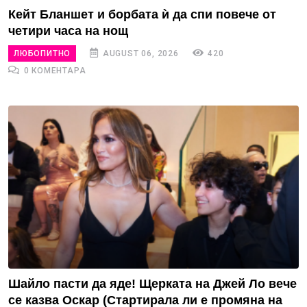
Кейт Бланшет и борбата ѝ да спи повече от
четири часа на нощ
ЛЮБОПИТНО
AUGUST 06, 2026
420
0 КОМЕНТАРА
Шайло пасти да яде! Щерката на Джей Ло вече
се казва Оскар (Стартирала ли е промяна на