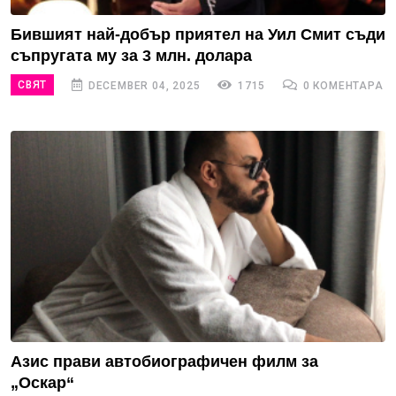
Бившият най-добър приятел на Уил Смит съди
съпругата му за 3 млн. долара
СВЯТ
DECEMBER 04, 2025
1715
0 КОМЕНТАРА
Азис прави автобиографичен филм за
„Оскар“