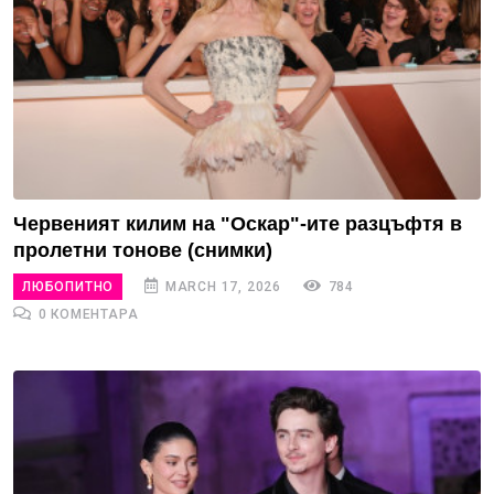
Червеният килим на "Оскар"-ите разцъфтя в
пролетни тонове (снимки)
ЛЮБОПИТНО
MARCH 17, 2026
784
0 КОМЕНТАРА