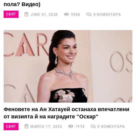
пола? Видео)
СВЯТ
JUNE 01, 2026
5936
0 КОМЕНТАРА
Феновете на Ан Хатауей останаха впечатлени
от визията й на наградите "Оскар"
СВЯТ
MARCH 17, 2026
1974
0 КОМЕНТАРА