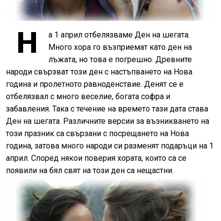
Н
а 1 април отбелязваме Ден на шегата.
Много хора го възприемат като ден на
лъжата, но това е погрешно. Древните
народи свързват този ден с настъпването на Нова
година и пролетното равноденствие. Денят се е
отбелязвал с много веселие, богата софра и
забавления. Така с течение на времето тази дата става
Ден на шегата. Различните версии за възникването на
този празник са свързани с посрещането на Нова
година, затова много народи си разменят подаръци на 1
април. Според някои поверия хората, които са се
появили на бял свят на този ден са нещастни.