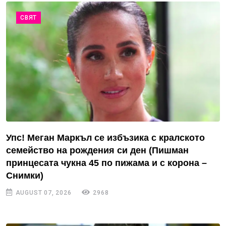
СВЯТ
Упс! Меган Маркъл се избъзика с кралското
семейство на рождения си ден (Пишман
принцесата чукна 45 по пижама и с корона –
Снимки)
AUGUST 07, 2026
2968