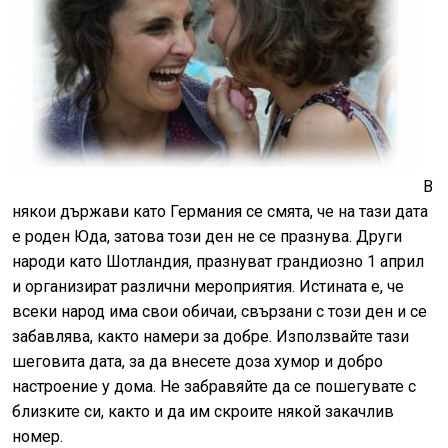
В
някои държави като Германия се смята, че на тази дата
е роден Юда, затова този ден не се празнува. Други
народи като Шотландия, празнуват грандиозно 1 април
и организират различни мероприятия. Истината е, че
всеки народ има свои обичаи, свързани с този ден и се
забавлява, както намери за добре. Използвайте тази
шеговита дата, за да внесете доза хумор и добро
настроение у дома. Не забравяйте да се пошегувате с
близките си, както и да им скроите някой закачлив
номер.