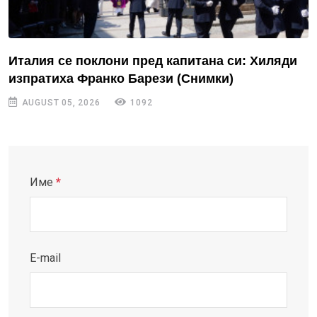
Италия се поклони пред капитана си: Хиляди
изпратиха Франко Барези (Снимки)
AUGUST 05, 2026
1092
Име
*
E-mail