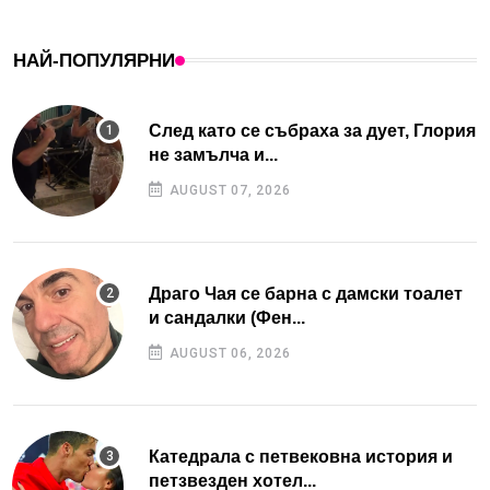
НАЙ-ПОПУЛЯРНИ
След като се събраха за дует, Глория
не замълча и...
AUGUST 07, 2026
Драго Чая се барна с дамски тоалет
и сандалки (Фен...
AUGUST 06, 2026
Катедрала с петвековна история и
петзвезден хотел...