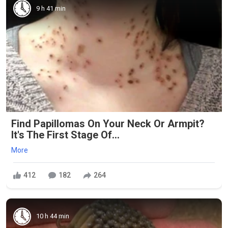
9 h 41 min
Find Papillomas On Your Neck Or Armpit?
It's The First Stage Of...
More
412
182
264
10 h 44 min