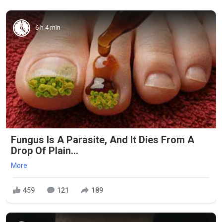
6 h 4 min
Fungus Is A Parasite, And It Dies From A
Drop Of Plain...
More
459
121
189