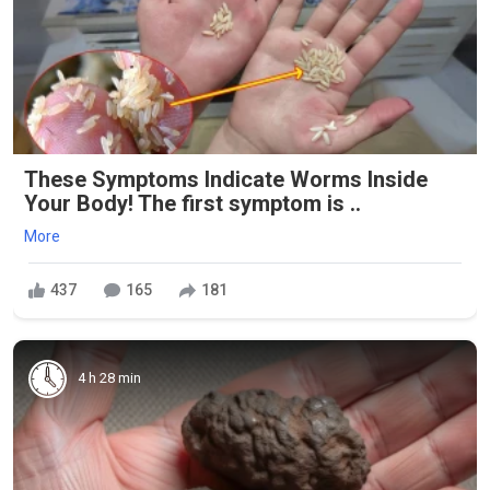
These Symptoms Indicate Worms Inside
Your Body! The first symptom is ..
More
437
165
181
4 h 28 min