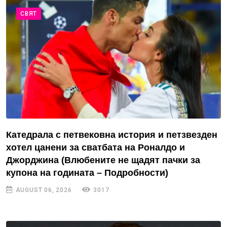
СВЯТ
Катедрала с петвековна история и петзвезден
хотел цанени за сватбата на Роналдо и
Джорджина (Влюбените не щадят пачки за
купона на годината – Подробности)
AUGUST 06, 2026
3017