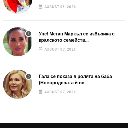
AUGUST 06, 2026
Упс! Меган Маркъл се избъзика с
кралското семейств...
AUGUST 07, 2026
Гала се показа в ролята на баба
(Новородената ѝ вн...
AUGUST 07, 2026