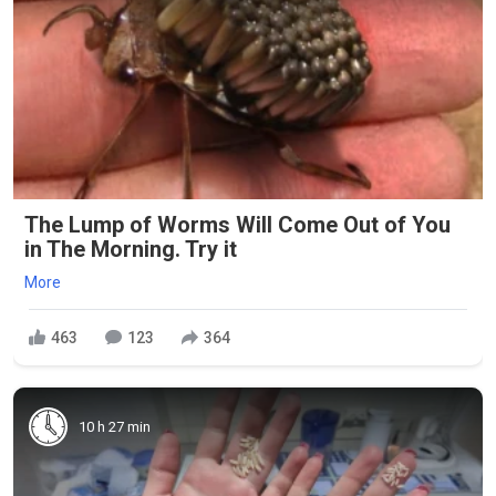
The Lump of Worms Will Come Out of You
in The Morning. Try it
More
463
123
364
10 h 27 min