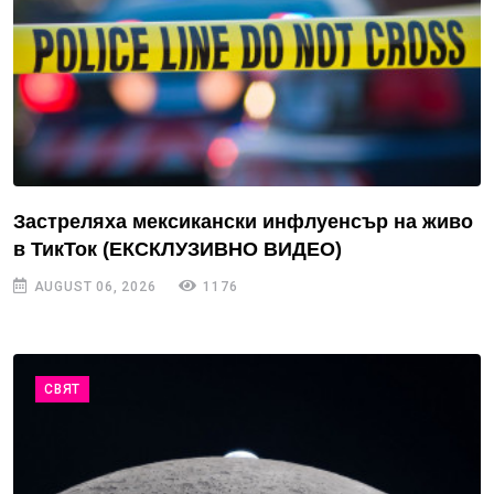
Застреляха мексикански инфлуенсър на живо
в ТикТок (ЕКСКЛУЗИВНО ВИДЕО)
AUGUST 06, 2026
1176
СВЯТ