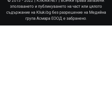
© 2013 - 2022 | Клюки.NET | Всички права запазени.
зползването и публикуването на част или цялото
съдържание на Kliuki.bg без разрешение на Медийна
група Асмара ЕООД е забранено.