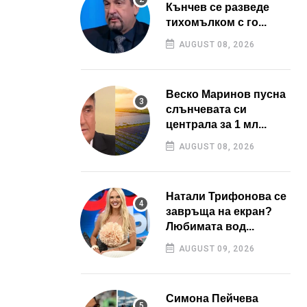
Кънчев се разведе
тихомълком с го...
AUGUST 08, 2026
Веско Маринов пусна
слънчевата си
централа за 1 мл...
AUGUST 08, 2026
Натали Трифонова се
завръща на екран?
Любимата вод...
AUGUST 09, 2026
Симона Пейчева