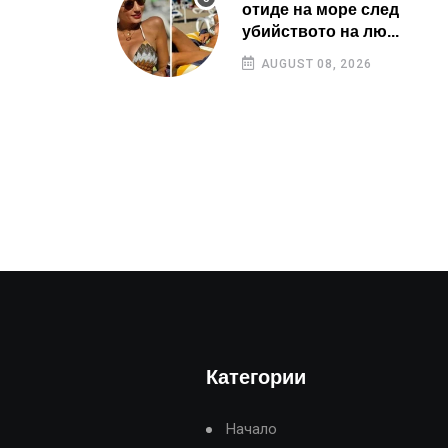
отиде на море след
убийството на лю...
AUGUST 08, 2026
Категории
Начало