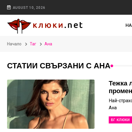
AUGUST 10, 2026
НА
Начало
Таг
Ана
СТАТИИ СВЪРЗАНИ С АНА
Тежка 
промен
Най-страх
Ана
БГ КЛЮКИ