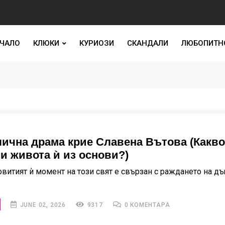
ЧАЛО
КЛЮКИ
КУРИОЗИ
СКАНДАЛИ
ЛЮБОПИТН
лична драма крие Славена Вътова (Какво
и живота ѝ из основи?)
овитият ѝ момент на този свят е свързан с раждането на д
JUNE 02, 2026
9317
0 КОМЕНТАРА