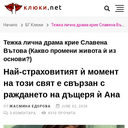
Начало
БГ Клюки
Тежка лична драма крие Славена Вътова (Какво промени живота ѝ из основи?)
Тежка лична драма крие Славена
Вътова (Какво промени живота ѝ из
основи?)
Най-страховитият ѝ момент
на този свят е свързан с
раждането на дъщеря ѝ Ана
ОТ
ЖАСМИНА ЕДОРОВА
JUNE 02, 2026
0 КОМЕНТАРА
9310 ПРОЧИТА