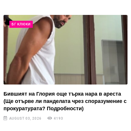
БГ КЛЮКИ
Бившият на Глория още търка нара в ареста
(Ще отърве ли панделата чрез споразумение с
прокуратурата? Подробности)
AUGUST 03, 2026
4193