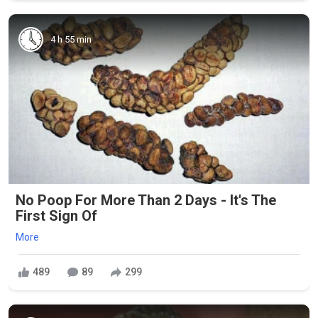
4 h 55 min
No Poop For More Than 2 Days - It's The
First Sign Of
More
489
89
299