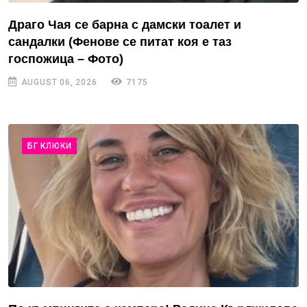
Драго Чая се барна с дамски тоалет и
сандалки (Фенове се питат коя е таз
госпожица – Фото)
AUGUST 06, 2026
7175
БГ КЛЮКИ