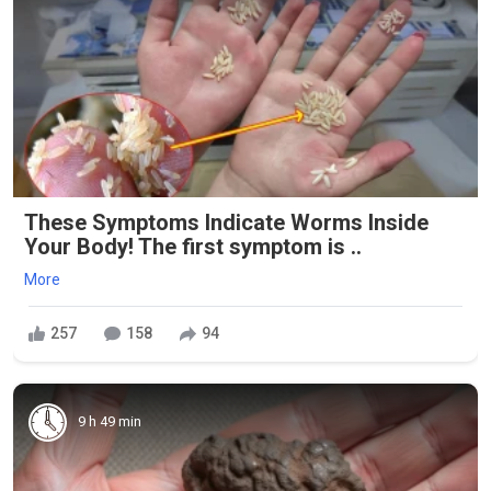
These Symptoms Indicate Worms Inside
Your Body! The first symptom is ..
More
257
158
94
9 h 49 min