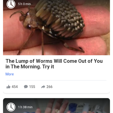
5 h 0 min
The Lump of Worms Will Come Out of You
in The Morning. Try it
More
454
155
266
1 h 38 min