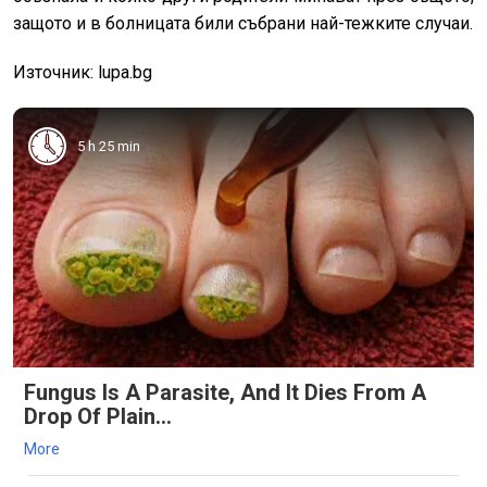
защото и в болницата били събрани най-тежките случаи.
И
зточник: lupa.bg
5 h 25 min
Fungus Is A Parasite, And It Dies From A
Drop Of Plain...
More