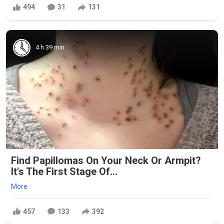
494
31
131
4 h 39 min
Find Papillomas On Your Neck Or Armpit?
It's The First Stage Of...
More
457
133
392