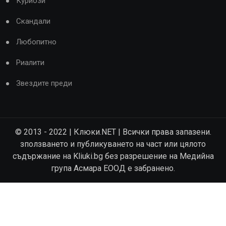
Куриози
Скандали
Любопитно
Риалити
Звездите преди
© 2013 - 2022 | Клюки.NET | Всички права запазени.
зползването и публикуването на част или цялото
съдържание на Kliuki.bg без разрешение на Медийна
група Асмара ЕООД е забранено.