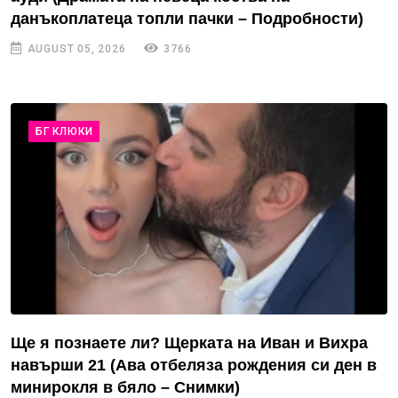
данъкоплатеца топли пачки – Подробности)
AUGUST 05, 2026
3766
БГ КЛЮКИ
Ще я познаете ли? Щерката на Иван и Вихра
навърши 21 (Ава отбеляза рождения си ден в
минирокля в бяло – Снимки)