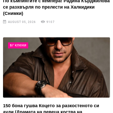
По къмпингите с кемпера! Радина Кърджилова
се разхвърля по прелести на Халкидики
(Снимки)
AUGUST 05, 2026
9107
БГ КЛЮКИ
150 бона гушва Коцето за разкостеното си
ауди (Драмата на певеца коства на