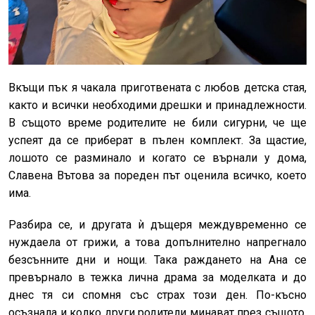
Вкъщи пък я чакала приготвената с любов детска стая,
както и всички необходими дрешки и принадлежности.
В същото време родителите не били сигурни, че ще
успеят да се приберат в пълен комплект. За щастие,
лошото се разминало и когато се върнали у дома,
Славена Вътова за пореден път оценила всичко, което
има.
Разбира се, и другата ѝ дъщеря междувременно се
нуждаела от грижи, а това допълнително напрегнало
безсънните дни и нощи. Така раждането на Ана се
превърнало в тежка лична драма за моделката и до
днес тя си спомня със страх този ден. По-късно
осъзнала и колко други родители минават през същото,