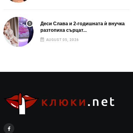
Деси Слава и 2-годишната ѝ внучка
разтопиха сърцат...
AUGUST 05, 2026