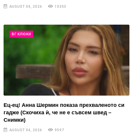
AUGUST 04, 2026
10353
БГ КЛЮКИ
Ец-ец! Анна Шермин показа прехваленото си
гадже (Скочиха ѝ, че не е съвсем швед –
Снимки)
AUGUST 04, 2026
9597