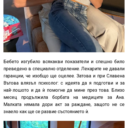
Бебето изгубило всякакви показатели и спешно било
преведено в специално отделение. Лекарите не давали
гаранции, че изобщо ще оцелее. Затова и при Славена
Вътова влязъл психолог: с идеята да я подготви и за
най-лошото и да ѝ помогне да мине през това. Близо
месец продължила борбата на медиците за Ана.
Малката нямала дори акт за раждане, защото не се
знаело как ще се развие състоянието ѝ.