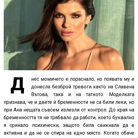
Д
нес момичето е пораснало, но появата му е
донесла безброй тревоги както на Славена
Вътова, така и на таткото. Моделката
признава, че и двете ѝ бременности не са били леки, но
при Ана нещата съвсем излезли от контрол. До края на
бременността тя не трябвало да работи, което буквално
я сринало психически, защото била свикнала да е
активна и да не се спира на едно място. Когато обаче