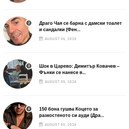
Драго Чая се барна с дамски тоалет
и сандалки (Фен...
AUGUST 06, 2026
Шок в Царево: Димитър Ковачев –
Фънки се нанесе в...
AUGUST 05, 2026
150 бона гушва Коцето за
разкостеното си ауди (Дра...
AUGUST 05, 2026