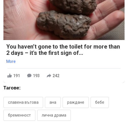
You haven’t gone to the toilet for more than
2 days – it's the first sign of...
More
191
193
242
Тагове:
славена вътова
ана
раждане
бебе
бременност
лична драма