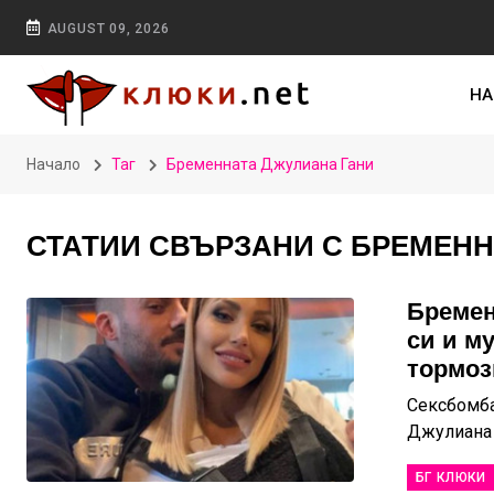
AUGUST 09, 2026
НА
Начало
Таг
Бременната Джулиана Гани
СТАТИИ СВЪРЗАНИ С БРЕМЕНН
Бремен
си и м
тормоз
Сексбомба
Джулиана Г
БГ КЛЮКИ