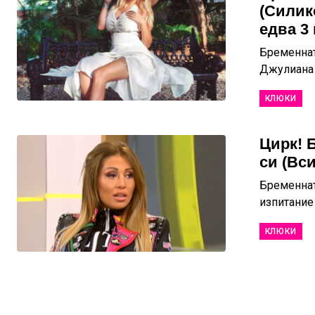
(Силик
едва 3 
Бременнат
Джулиана Г
КЛЮКИ
Цирк! 
си (Вс
Бременнат
изпитание
КЛЮКИ