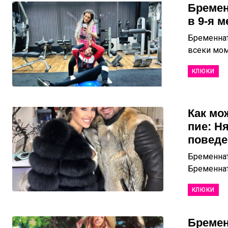
Бремен
в 9-я м
Бременнат
всеки мом
КЛЮКИ
Как мо
пие: Н
поведе
Бременнат
Бременната
КЛЮКИ
Бремен