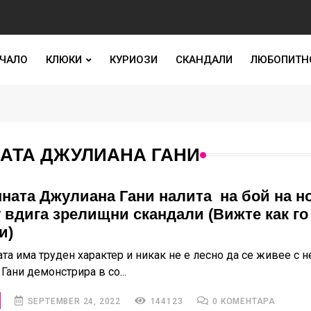
ЧАЛО
КЛЮКИ
КУРИОЗИ
СКАНДАЛИ
ЛЮБОПИТН
АТА ДЖУЛИАНА ГАНИ
ната Джулиана Гани налита на бой на н
у вдига зрелищни скандали (Вижте как го
и)
та има труден характер и никак не е лесно да се живее с н
ани демонстрира в со...
SEPTEMBER 24, 2022
144123
0 КОМЕНТАРА