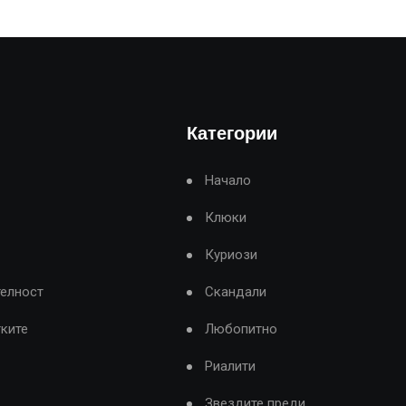
Категории
Начало
Клюки
Куриози
телност
Скандали
тките
Любопитно
Риалити
Звездите преди