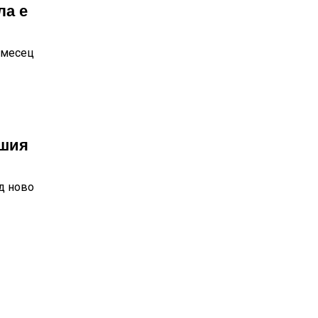
ла е
 месец
вшия
д ново