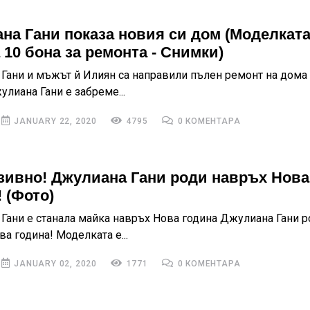
на Гани показа новия си дом (Моделкат
 10 бона за ремонта - Снимки)
Гани и мъжът й Илиян са направили пълен ремонт на дома 
лиана Гани е забреме...
JANUARY 22, 2020
4795
0 КОМЕНТАРА
зивно! Джулиана Гани роди навръх Нова
 (Фото)
Гани е станала майка навръх Нова година Джулиана Гани р
а година! Моделката е...
JANUARY 02, 2020
1771
0 КОМЕНТАРА