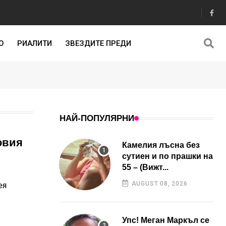
О
РИАЛИТИ
ЗВЕЗДИТЕ ПРЕДИ
НАЙ-ПОПУЛЯРНИ
овия
Камелия лъсна без
сутиен и по прашки на
55 – (Вижт...
AUGUST 08, 2026
ея
Упс! Меган Маркъл се