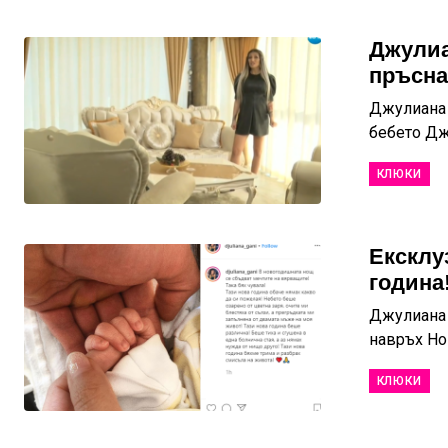
Джулиа
пръсна
Джулиана 
бебето Джу
КЛЮКИ
Ексклу
година!
Джулиана 
навръх Нов
КЛЮКИ