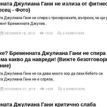
ната Джулиана Гани не излиза от фитнес
есец - Фото)
а Джулиана Гани не спира с тренировките, въпреки, че ще
ент Бременната Джулиа...
DECEMBER 18, 2019
1022
0 КОМЕНТАРА
же? Бременната Джулиана Гани не спира
яма какво да навреди! (Вижте безотговор
ние)
а Джулиана Гани не си дава много зор да пази бебето си
 Джулиана Гани не е спряла...
NOVEMBER 27, 2019
1008
0 КОМЕНТАРА
ната Джулиана Гани критично слаба