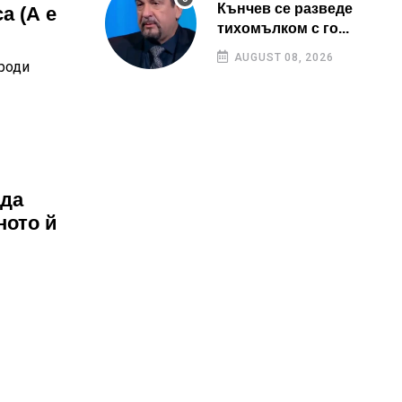
Кънчев се разведе
а (А е
тихомълком с го...
AUGUST 08, 2026
 роди
 да
ното й