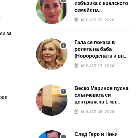
избъзика с кралското
семейств...
а
AUGUST 07, 2026
си за
Гала се показа в
ролята на баба
(Новородената ѝ вн...
AUGUST 07, 2026
Веско Маринов пусна
слънчевата си
оди
централа за 1 мл...
AUGUST 08, 2026
След Геро и Ники