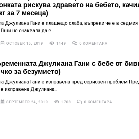
онката рискува здравето на бебето, качи
кг за 7 месеца)
а Джулиана Гани е плашещо слаба, въпреки че е в седмия
ани не очаквала да е...
OCTOBER 15, 2019
1449
0 КОМЕНТАРА
Бременната Джулиана Гани с бебе от би
ичко за безумието)
а Джулиана Гани е изправена пред сериозен проблем Пре
 е изправена Джулиана...
SEPTEMBER 24, 2019
1708
0 КОМЕНТАРА