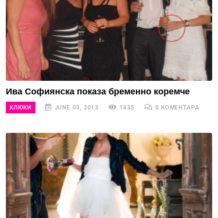
Ива Софиянска показа бременно коремче
КЛЮКИ
JUNE 03, 2013
1435
0 КОМЕНТАРА