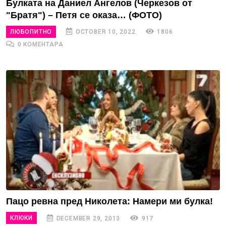
Булката на Даниел Ангелов (Черкезов от
"Братя") – Петя се оказа… (ФОТО)
ЛЮБОПИТНО
OCTOBER 10, 2022
1806
0 КОМЕНТАРА
Пацо ревна пред Николета: Намери ми булка!
КЛЮКИ
DECEMBER 29, 2013
917