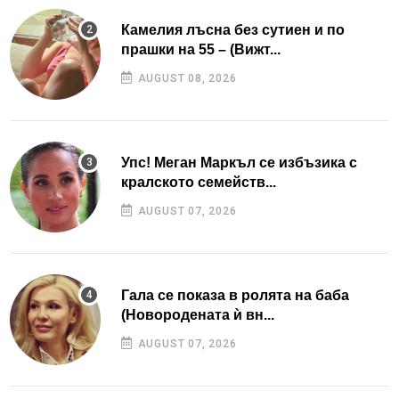
Камелия лъсна без сутиен и по
прашки на 55 – (Вижт...
AUGUST 08, 2026
Упс! Меган Маркъл се избъзика с
кралското семейств...
AUGUST 07, 2026
Гала се показа в ролята на баба
(Новородената ѝ вн...
AUGUST 07, 2026