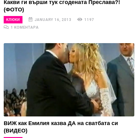
Какви ги върши тук сгодената Преслава?!
(ФОТО)
КЛЮКИ
JANUARY 16, 2013
1197
1 КОМЕНТАРА
ВИЖ как Емилия казва ДА на сватбата си
(ВИДЕО)