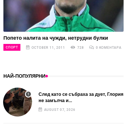
Попето налита на чужди, нетрудни булки
СПОРТ
OCTOBER 11, 2011
728
0 КОМЕНТАРА
НАЙ-ПОПУЛЯРНИ
След като се събраха за дует, Глория
не замълча и...
AUGUST 07, 2026