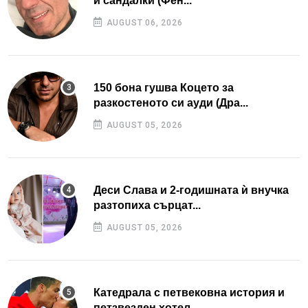
и сандалки (Фен...
AUGUST 06, 2026
150 бона гушва Коцето за
разкостеното си ауди (Дра...
AUGUST 05, 2026
Деси Слава и 2-годишната ѝ внучка
разтопиха сърцат...
AUGUST 05, 2026
Катедрала с петвековна история и
петзвезден хотел...