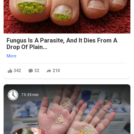
Fungus Is A Parasite, And It Dies From A
Drop Of Plain...
More
342
32
210
7 h 35 min