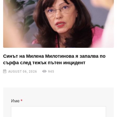
Синът на Милена Милотинова я запалва по
сърфа след тежък пътен инцидент
AUGUST 06, 2026
945
Име
*