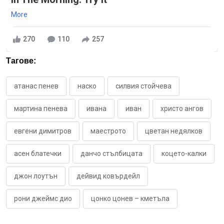
More
270
110
257
Тагове:
атанас пенев
наско
силвия стойчева
мартина пенева
ивана
иван
христо ангов
евгени димитров
маестрото
цветан недялков
асен блатечки
данчо стълбицата
коцето-калки
джон лоутън
дейвид ковърдейл
рони джеймс дио
цонко цонев – кметъла