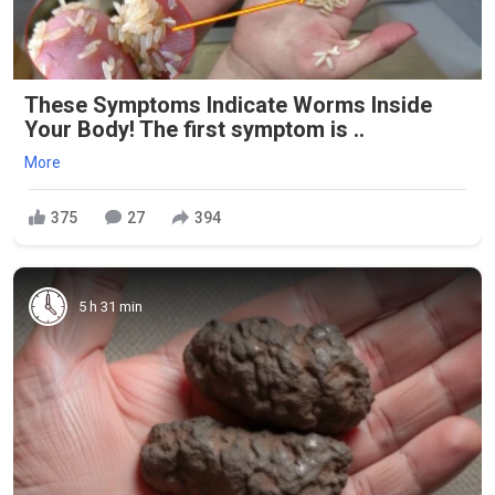
These Symptoms Indicate Worms Inside
Your Body! The first symptom is ..
More
375
27
394
5 h 31 min