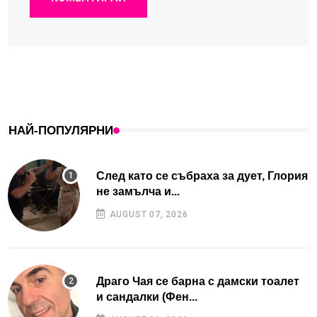
НАЙ-ПОПУЛЯРНИ
След като се събраха за дует, Глория
не замълча и...
AUGUST 07, 2026
Драго Чая се барна с дамски тоалет
и сандалки (Фен...