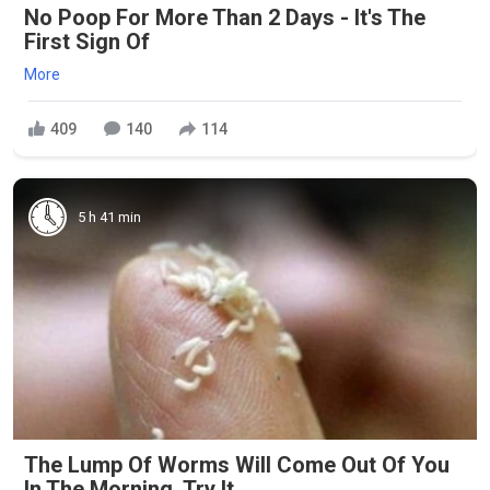
No Poop For More Than 2 Days - It's The
First Sign Of
More
409
140
114
5 h 41 min
The Lump Of Worms Will Come Out Of You
In The Morning. Try It