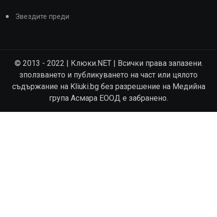
Звездите преди
© 2013 - 2022 | Клюки.NET | Всички права запазени.
зползването и публикуването на част или цялото
съдържание на Kliuki.bg без разрешение на Медийна
група Асмара ЕООД е забранено.