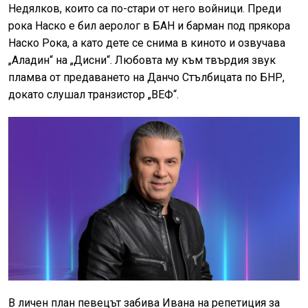
Недялков, които са по-стари от него войници. Преди
рока Наско е бил аеролог в БАН и барман под прякора
Наско Рока, а като дете се снима в киното и озвучава
„Аладин“ на „Дисни“. Любовта му към твърдия звук
пламва от предаването на Данчо Стълбицата по БНР,
докато слушал транзистор „ВЕФ“.
В личен план певецът забива Ивана на репетиция за