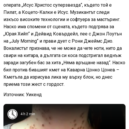
операта „Исус Христос суперзвезда“, където той е
Пилат, а Коцето-Калки е Исус. Музикантът следи
изкъсо високите технологии и софтуера за мастъринг.
Наско има спомени от сцената, където подгрява за
„Юрая Хийп“ и Дейвид Ковърдейл, пее с Джон Лоутън
на „July Morning“ и прави дует с Рони Джеймс Дио.
Вокалистът признава, че не може да чете ноти, нито да
свири на китара, а дългата си коса подстригал веднъж
заради загубен бас за хита „Няма връщане назад“. Наско
бил против бившият кмет на Каварна Цонко Цонев –
Кметъла да изрисува лика му върху блок, но днес
приема този жест с гордост.
Източник: Уикенд
4 h 2 min