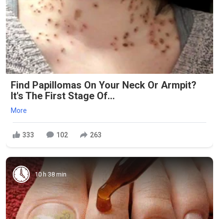
Find Papillomas On Your Neck Or Armpit?
It's The First Stage Of...
More
333
102
263
10 h 38 min