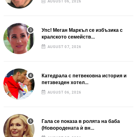
AUGUST 06, 2026
Упс! Меган Маркъл се избъзика с
кралското семейств...
AUGUST 07, 2026
Катедрала с петвековна история и
петзвезден хотел...
AUGUST 06, 2026
Гала се показа в ролята на баба
(Новородената ѝ вн...