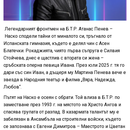
Легендарният фронтмен на Б.Т.Р. Атанас Пенев –
Наско сподели тайни от миналото си, тръгнало от
Испанската гимназия, където е делял чин с Асен
Блатечки. Рокаджията, чиято първа съпруга е Силвия
Стойчева, днес е щастлив с втората си жена –
сръбската оперна певица Ивана. През юли 2025 г. тя го
дари със син Иван, а дъщеря му Мартина Пенева вече е
звезда в Народния театър и филма „Вяра, Надежда,
Любов“.
Пътят на Наско е осеян с обрати. Той влиза в Б.Т.Р. по
заместване през 1993 г. на мястото на Христо Ангов и
спасява групата от разпад. В казармата талантът му е
забелязан в Ансамбъла на строителни войски, където
се запознава с Евгени Димитров – Маестрото и Цветан