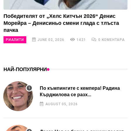
Победителят от „Хелс Китчън 2026“ Денис
Морейра – Денисиньо смени глада с тлъста
пачка
РИАЛИТИ
JUNE 02, 2026
1421
0 КОМЕНТАРА
НАЙ-ПОПУЛЯРНИ
По къмпингите с кемпера! Радина
Кърджилова се разх...
AUGUST 05, 2026