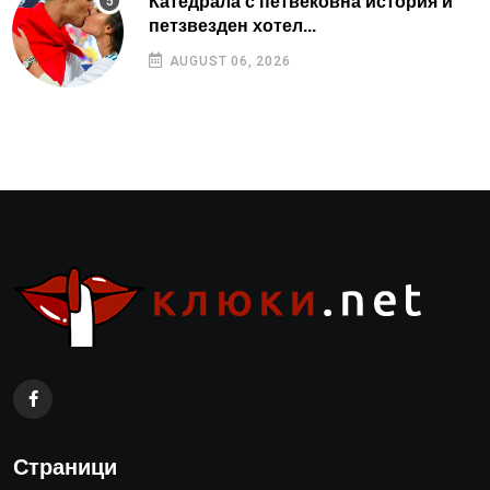
Катедрала с петвековна история и
петзвезден хотел...
AUGUST 06, 2026
Страници