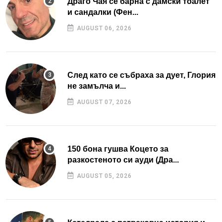
Драго Чая се барна с дамски тоалет
и сандалки (Фен...
AUGUST 06, 2026
След като се събраха за дует, Глория
не замълча и...
AUGUST 07, 2026
150 бона гушва Коцето за
разкостеното си ауди (Дра...
AUGUST 05, 2026