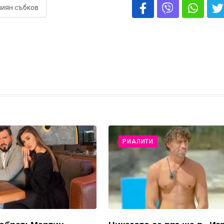
лиян събков
РИАЛИТИ