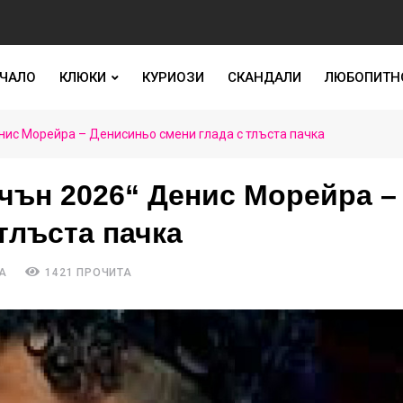
ЧАЛО
КЛЮКИ
КУРИОЗИ
СКАНДАЛИ
ЛЮБОПИТН
нис Морейра – Денисиньо смени глада с тлъста пачка
чън 2026“ Денис Морейра –
тлъста пачка
А
1421 ПРОЧИТА