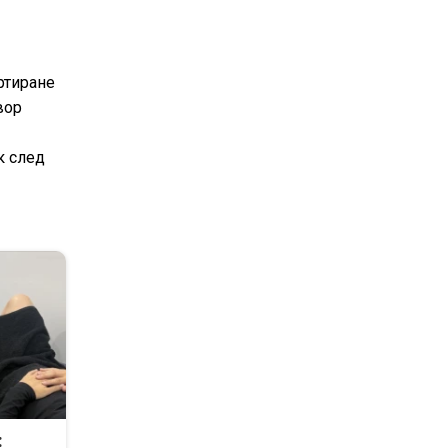
ртиране
вор
к след
: