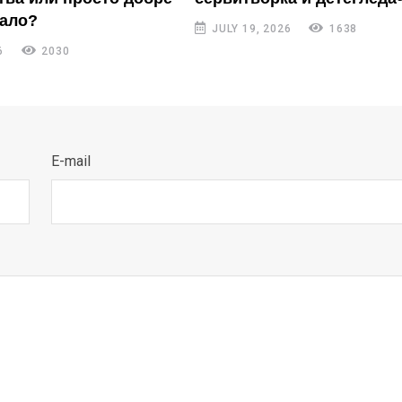
нало?
JULY 19, 2026
1638
6
2030
E-mail