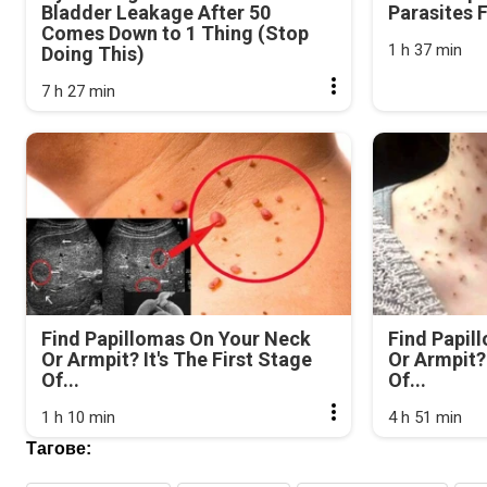
Bladder Leakage After 50
Parasites 
Comes Down to 1 Thing (Stop
1 h 37 min
Doing This)
7 h 27 min
Find Papillomas On Your Neck
Find Papil
Or Armpit? It's The First Stage
Or Armpit? 
Of...
Of...
1 h 10 min
4 h 51 min
Тагове: