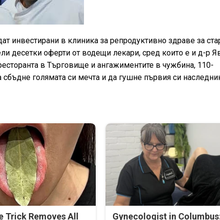
ат инвестирани в клиника за репродуктивно здраве за ста
ли десетки оферти от водещи лекари, сред които е и д-р Я
есторанта в Търговище и ангажиментите в чужбина, 110-
 сбъдне голямата си мечта и да гушне първия си наследни
e Trick Removes All
Gynecologist in Columbus