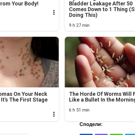
From Your Body!
Bladder Leakage After 50
Comes Down to 1 Thing (S
Doing This)
9 h 27 min
lomas On Your Neck
The Horde Of Worms Will F
It's The First Stage
Like a Bullet In the Mornin
6 h 51 min
Сподели: