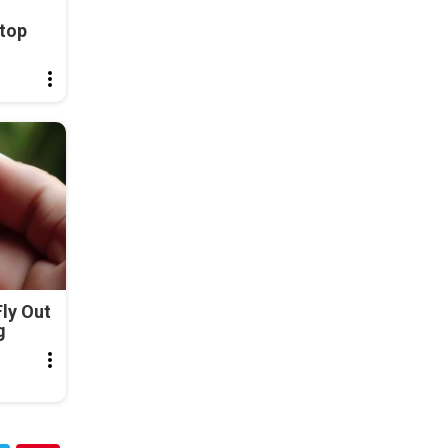
top
ly Out
g