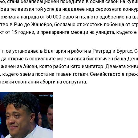
о, стана безапелационен победител в осмия сезон на кули
Нова телевизия той успя да надделее над сериозната конку
олямата награда от 50 000 евро и пълното одобрение на ш
ство в Рио де Жанейро, белязано от жестоки побоища от ст
т от 15 години, и прекараните месеци на улицата, където е
 г. се установява в България и работи в Разград и Бургас.
а да открие в социалните мрежи своя биологичен баща Ден
 женен за Айсен, която работи като имитатор. Двамата жив
 където заема поста на главен готвач. Семейството е пре
тежки спонтанни аборти на съпругата.