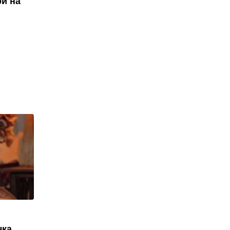
ри на
чка