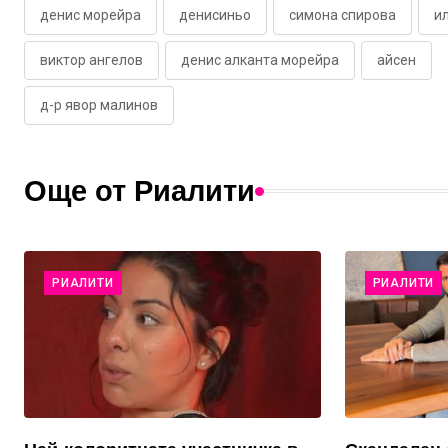
денис морейра
денисиньо
симона спирова
и
виктор ангелов
денис алканта морейра
айсен
д-р явор малинов
Още от Риалити
РИАЛИТИ
РИАЛИТИ