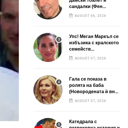
дамски тоалет и
сандалки (Фен...
AUGUST 06, 2026
Упс! Меган Маркъл се
избъзика с кралското
семейств...
AUGUST 07, 2026
Гала се показа в
ролята на баба
(Новородената ѝ вн...
AUGUST 07, 2026
Катедрала с
петвековна история и