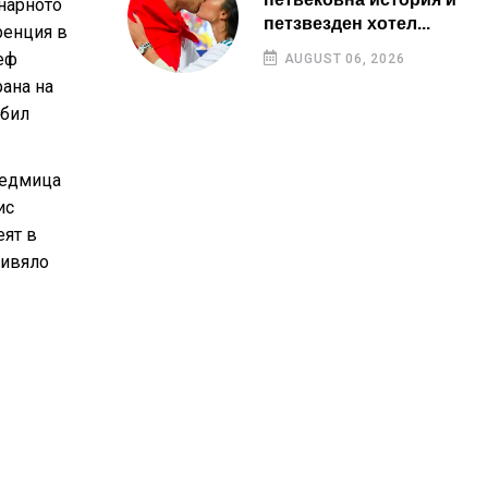
нарното
петзвезден хотел...
ренция в
еф
AUGUST 06, 2026
рана на
 бил
 Седмица
ис
еят в
живяло