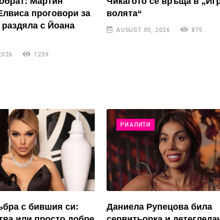
обрат: Мартин
Чикагото се връща в „Иг
Елвиса проговори за
волята“
 раздяла с Йоана
AUGUST 05, 2026
875
2026
1239
РИАЛИТИ
ъбра с бившия си:
Даниела Рупецова била
тва или просто добре
сервитьорка и детегледа