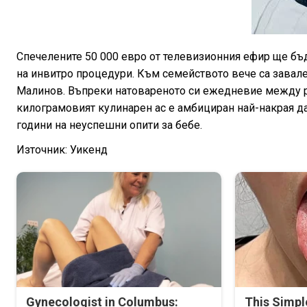
Спечелените 50 000 евро от телевизионния ефир ще бъд
на инвитро процедури. Към семейството вече са завале
Малинов. Въпреки натовареното си ежедневие между р
килограмовият кулинарен ас е амбициран най-накрая да
години на неуспешни опити за бебе.
Източник: Уикенд
Gynecologist in Columbus:
This Simpl