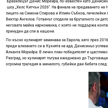
Бразилецът Денис Морейра, по-известен като Денисинь
шоу „Хелс Китчън 2026“. На финала на предаването на 
лицето на Симона Спирова и Илиян Събков, печелейки г
Виктор Ангелов. Готвачът сподели за бруталното си дет
неговата майка наркоманка, с която не поддържа контак
принуден да спи в кашони.
По-късно кулинарят заминава за Европа, като през 2016
преди влизането си в Кухнята на ада, Денисиньо успяв
Алканта Морейра. В личен план победителят е щастливо
Разград, но кулинарят пътува ежедневно до Търговище,
огромна трагедия в миналото, губейки две бебета след 