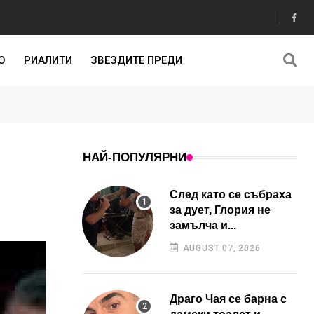
О
РИАЛИТИ
ЗВЕЗДИТЕ ПРЕДИ
НАЙ-ПОПУЛЯРНИ
След като се събраха
за дует, Глория не
замълча и...
AUGUST 07, 2026
Драго Чая се барна с