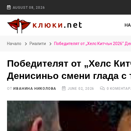
AUGUST 08, 2026
НА
Начало
Риалити
Победителят от „Хелс Китчън 2026“ Де
Победителят от „Хелс Кит
Денисиньо смени глада с 
ОТ
ИВАНИНА НИКОЛОВА
JUNE 02, 2026
0 КОМЕНТАР