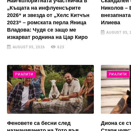
Най-колоритната участничка в
Скандален 
„Къщата на инфлуенсърите
Николов – 
2026“ и звезда от „Хелс Китчън
внезапната
2023“ – ромската перла Яница
Илиева
Владова: Чудя се защо ме
AUGUST 05, 
изкарват роднина на Цар Киро
AUGUST 05, 2026
623
РИАЛИТИ
РИАЛИТИ
Феновете са бесни след
Диона се с
назначаването на Тото във
Стари чувс