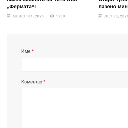
„Фермата“!
пазено ми
AUGUST 04, 2026
1260
JULY 30, 202
Име
*
Коментар
*