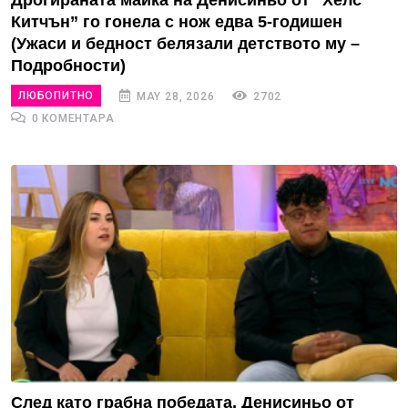
Дрогираната майка на Денисиньо от “Хелс
Китчън” го гонела с нож едва 5-годишен
(Ужаси и бедност белязали детството му –
Подробности)
ЛЮБОПИТНО
MAY 28, 2026
2702
0 КОМЕНТАРА
След като грабна победата, Денисиньо от