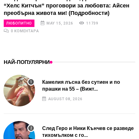
“Хелс Китчън” проговори за любовта: Айсен
преобърна живота ми! (Подробности)
ЛЮБОПИТНО
MAY 15, 2026
11739
0 КОМЕНТАРА
НАЙ-ПОПУЛЯРНИ
Камелия лъсна без сутиен и по
прашки на 55 – (Вижт...
AUGUST 08, 2026
След Геро и Ники Кънчев се разведе
тихомълком с го...