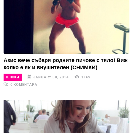
Азис вече събаря родните пичове с тяло! Виж
колко е як и внушителен (СНИМКИ)
КЛЮКИ
JANUARY 08, 2014
1169
0 КОМЕНТАРА