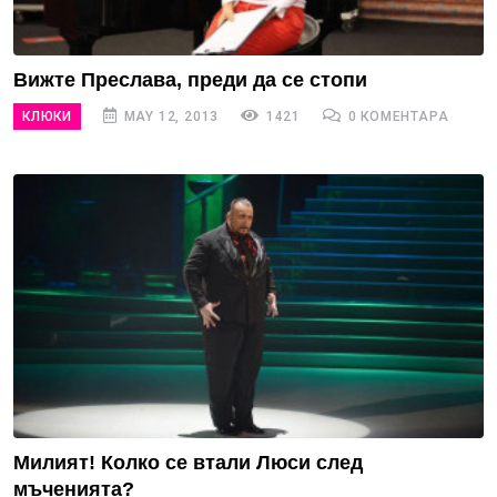
Вижте Преслава, преди да се стопи
КЛЮКИ
MAY 12, 2013
1421
0 КОМЕНТАРА
Милият! Колко се втали Люси след
мъченията?