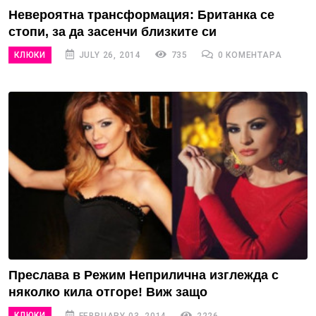
Невероятна трансформация: Британка се
стопи, за да засенчи близките си
КЛЮКИ
JULY 26, 2014
735
0 КОМЕНТАРА
Преслава в Режим Неприлична изглежда с
няколко кила отгоре! Виж защо
КЛЮКИ
FEBRUARY 03, 2014
2226