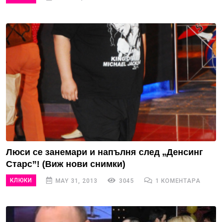
Люси се занемари и напълня след „Денсинг
Старс”! (Виж нови снимки)
КЛЮКИ
MAY 31, 2013
3045
1 КОМЕНТАРА