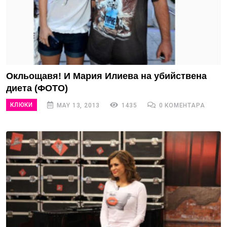
Окльощавя! И Мария Илиева на убийствена
диета (ФОТО)
КЛЮКИ
MAY 13, 2013
1435
0 КОМЕНТАРА