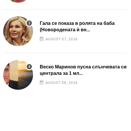
Гала се показа в ролята на баба
(Новородената ѝ вн...
AUGUST 07, 2026
Веско Маринов пусна слънчевата си
централа за 1 мл...
AUGUST 08, 2026
Росица Пейчева отбеляза 53-ия си
рожден ден: „Най-...
AUGUST 07, 2026