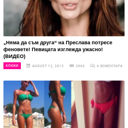
„Няма да съм друга“ на Преслава потресе
феновете! Певицата изглежда ужасно!
(ВИДЕО)
КЛЮКИ
AUGUST 12, 2013
2464
6 КОМЕНТАРА