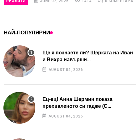
РИАЛИТИ
JUNE 02, 2026
1414
0 КОМЕНТАРА
НАЙ-ПОПУЛЯРНИ
Ще я познаете ли? Щерката на Иван
и Вихра навърши...
AUGUST 04, 2026
Ец-ец! Анна Шермин показа
прехваленото си гадже (С...
AUGUST 04, 2026