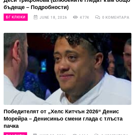
Деси Трифонова (Влюбените гледат към общо
бъдеще – Подробности)
БГ КЛЮКИ
JUNE 18, 2026
4774
0 КОМЕНТАРА
Победителят от „Хелс Китчън 2026“ Денис
Морейра – Денисиньо смени глада с тлъста
пачка