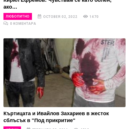
Кирил Ефремов: Чувствам се като болен,
ако…
ЛЮБОПИТНО
OCTOBER 02, 2022
1470
0 КОМЕНТАРА
Къртицата и Ивайлов Захариев в жесток
сблъсък в "Под прикритие"