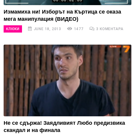
Измамиха ни! Изборът на Къртица се оказа
мега манипулация (ВИДЕО)
КЛЮКИ
JUNE 18, 2013
1477
3 КОМЕНТАРА
Не се сдържа! Заядливият Любо предизвика
скандал и на финала