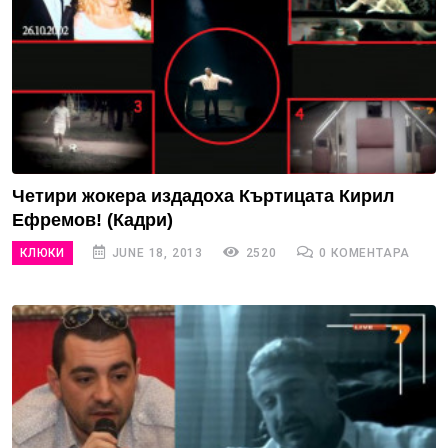
Четири жокера издадоха Къртицата Кирил
Ефремов! (Кадри)
КЛЮКИ
JUNE 18, 2013
2520
0 КОМЕНТАРА