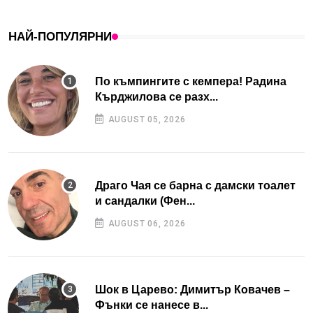
НАЙ-ПОПУЛЯРНИ
По къмпингите с кемпера! Радина
Кърджилова се разх...
AUGUST 05, 2026
Драго Чая се барна с дамски тоалет
и сандалки (Фен...
AUGUST 06, 2026
Шок в Царево: Димитър Ковачев –
Фънки се нанесе в...