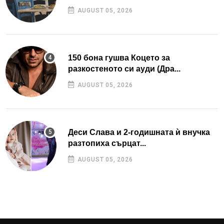
AUGUST 05, 2026
150 бона гушва Коцето за
разкостеното си ауди (Дра...
AUGUST 05, 2026
Деси Слава и 2-годишната ѝ внучка
разтопиха сърцат...
AUGUST 05, 2026