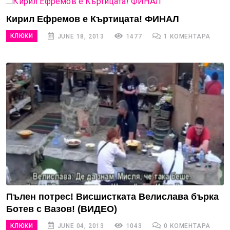
Кирил Ефремов е Къртицата! ФИНАЛ
КЛЮКИ
JUNE 18, 2013
1477
1 КОМЕНТАРА
Пълен потрес! Висшистката Велислава бърка
Ботев с Вазов! (ВИДЕО)
КЛЮКИ
JUNE 04, 2013
1043
0 КОМЕНТАРА