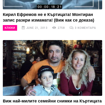
Кирил Ефремов не е Къртицата! Монтиран
запис разкри измамата! (Виж как се доказа)
КЛЮКИ
JUNE 21, 2013
2758
3 КОМЕНТАРА
Виж най-милите семейни снимки на Къртицата