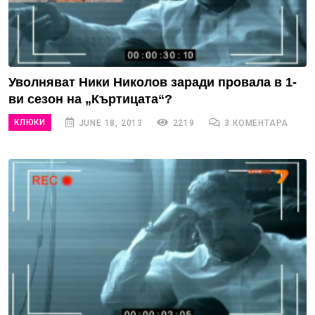
Уволняват Ники Николов заради провала в 1-
ви сезон на „Къртицата“?
КЛЮКИ
JUNE 18, 2013
2219
3 КОМЕНТАРА