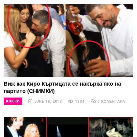
Виж как Киро Къртицата се накърка яко на
партито (СНИМКИ)
КЛЮКИ
JUNE 19, 2013
1834
0 КОМЕНТАРА