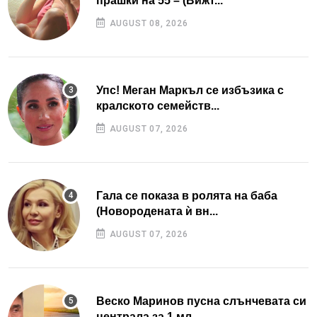
прашки на 55 – (Вижт...
AUGUST 08, 2026
Упс! Меган Маркъл се избъзика с
кралското семейств...
AUGUST 07, 2026
Гала се показа в ролята на баба
(Новородената ѝ вн...
AUGUST 07, 2026
Веско Маринов пусна слънчевата си
централа за 1 мл...