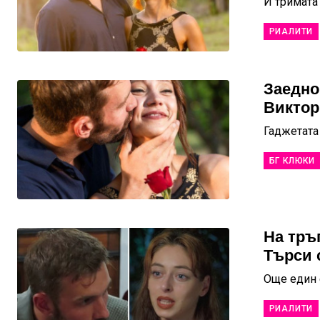
И тримата
РИАЛИТИ
Заедно
Виктор
Гаджетата
БГ КЛЮКИ
На тръ
Търси с
Още един 
РИАЛИТИ