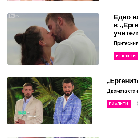
Едно н
в „Ерг
учител
Притеснит
БГ КЛЮКИ
„Ергенит
Двамата стан
РИАЛИТИ