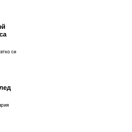
ой
са
атко си
лед
ария