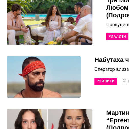
Три мо
Любоми
(Подро
Продуцент
РИАЛИТИ
Набутаха ч
Оператор влиза
РИАЛИТИ
F
Мартин
“Ерген
(Подро