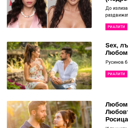
До излиза
раздвижа
РИАЛИТИ
Sex, л
Любом
Русинов б
РИАЛИТИ
Любоми
Любовт
Росица