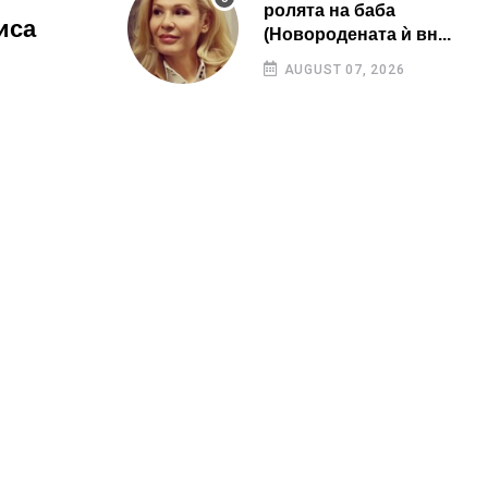
ролята на баба
иса
(Новородената ѝ вн...
AUGUST 07, 2026