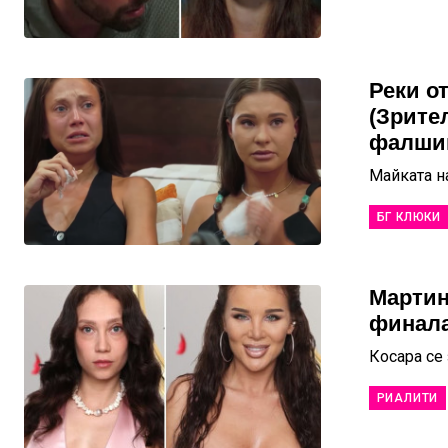
Реки о
(Зрите
фалшив
Майката н
БГ КЛЮКИ
Мартин
финала
Косара се
РИАЛИТИ