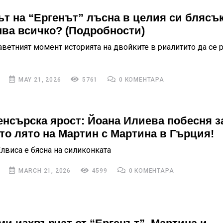
т на “Ергенът” лъсна в целия си блясък
ва всичко? (Подробности)
аветният момент историята на двойките в риалитито да се 
MAY 21, 2026
5761
0 КОМЕНТАРА
нсърска ярост: Йоана Илиева побесня з
то лято на Мартин с Мартина в Гърция!
Елвиса е бясна на силиконката
MARCH 21, 2026
4599
0 КОМЕНТАРА