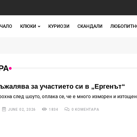
ЧАЛО
КЛЮКИ
КУРИОЗИ
СКАНДАЛИ
ЛЮБОПИТН
РА
ъжалява за участието си в „Ергенът“
охна след шоуто, оплака се, че е много изморен и изтощен
JUNE 02, 2026
1834
0 КОМЕНТАРА