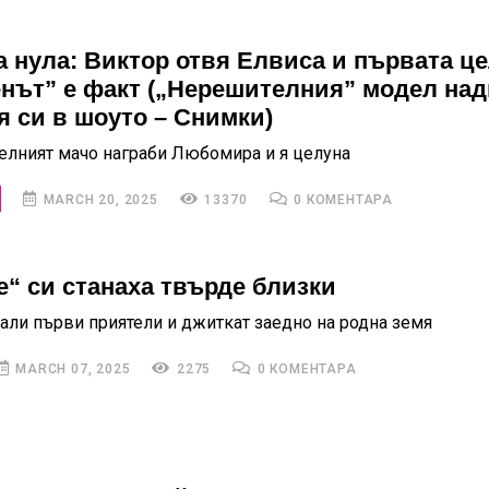
а нула: Виктор отвя Елвиса и първата ц
енът” е факт („Нерешителния” модел на
я си в шоуто – Снимки)
елният мачо награби Любомира и я целуна
MARCH 20, 2025
13370
0 КОМЕНТАРА
е“ си станаха твърде близки
али първи приятели и джиткат заедно на родна земя
MARCH 07, 2025
2275
0 КОМЕНТАРА