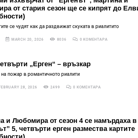
ми изхвърчат от “Ергенът”, Мартина и
ра от стария сезон ще се кипрят до Елв
бности)
ите се чудят как да раздвижат скуката в риалитито
MARCH 20, 2026
8036
0 КОМЕНТАРА
етвърти „Ерген“ – връзкар
 на пожар в романтичното риалити
EBRUARY 28, 2026
2499
0 КОМЕНТАРА
а и Любомира от сезон 4 се намърдаха в
ът” 5, четвърти ерген размества картите
бности)