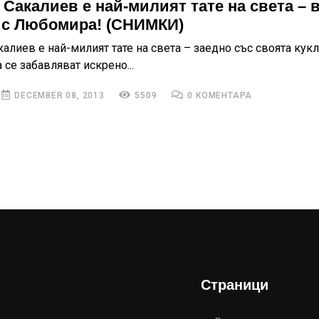
 Сакалиев е най-милият тате на света – 
 с Любомира! (СНИМКИ)
алиев е най-милият тате на света – заедно със своята кукл
се забавляват искрено...
DECEMBER 08, 2013
5509
0 КОМЕНТАРА
Страници