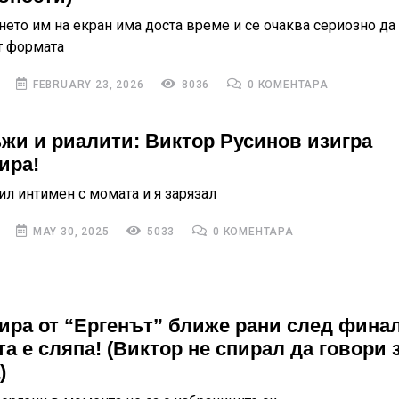
нето им на екран има доста време и се очаква сериозно да
т формата
FEBRUARY 23, 2026
8036
0 КОМЕНТАРА
ъжи и риалити: Виктор Русинов изигра
ира!
ил интимен с момата и я зарязал
MAY 30, 2025
5033
0 КОМЕНТАРА
ра от “Ергенът” ближе рани след финал
а е сляпа! (Виктор не спирал да говори 
)