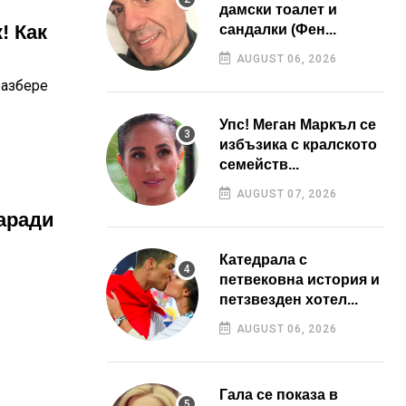
дамски тоалет и
! Как
сандалки (Фен...
AUGUST 06, 2026
разбере
Упс! Меган Маркъл се
избъзика с кралското
семейств...
AUGUST 07, 2026
аради
Катедрала с
петвековна история и
петзвезден хотел...
AUGUST 06, 2026
Гала се показа в