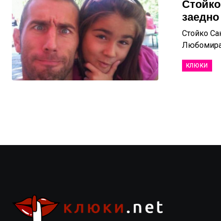
Стойко
заедно
Стойко Сак
Любомира 
КЛЮКИ