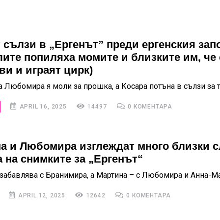
т сълзи в „Ергенът” преди ергенския зап
лите попиляха момите и близките им, че 
и и играят цирк)
а Любомира я моли за прошка, а Косара потъна в сълзи за т
APRIL 16, 2025
14497
0 КОМЕНТАРА
а и Любомира изглеждат много близки с
 на снимките за „Ергенът“
 забавлява с Бранимира, а Мартина – с Любомира и Анна-М
APRIL 12, 2025
12642
0 КОМЕНТАРА