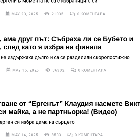
 ергени в момента не са с избраниците си
MAY 23, 2025
21035
0 КОМЕНТАРА
, ама друг път: Събраха ли се Бубето и
, след като я избра на финала
 не издържаха дълго и са се разделили скоропостижно
MAY 15, 2025
36302
0 КОМЕНТАРА
гване от “Ергенът” Клаудия насмете Викт
и майка, а не партньорка! (Видео)
ерген си избра дама на сърцето
MAY 14, 2025
8533
0 КОМЕНТАРА