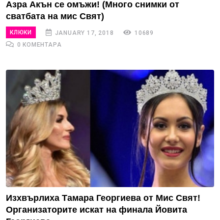
Азра Акън се омъжи! (Много снимки от
сватбата на мис Свят)
КЛЮКИ
JANUARY 17, 2018
10689
0 КОМЕНТАРА
Изхвърлиха Тамара Георгиева от Мис Свят!
Организаторите искат на финала Йовита