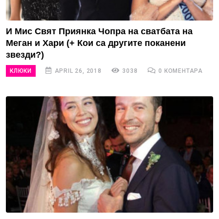
И Мис Свят Приянка Чопра на сватбата на
Меган и Хари (+ Кои са другите поканени
звезди?)
КЛЮКИ
APRIL 26, 2018
3038
0 КОМЕНТАРА