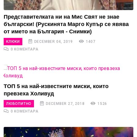
Представителката ни на Мис Свят не знае
български! (Рускинята Марго Купър се явява
от името на България - Снимки)
КЛЮКИ
DECEMBER 04, 2019
1407
0 КОМЕНТАРА
ТОП 5 на най-известните миски, които
превзеха Холивуд
ЛЮБОПИТНО
DECEMBER 27, 2018
1526
0 КОМЕНТАРА