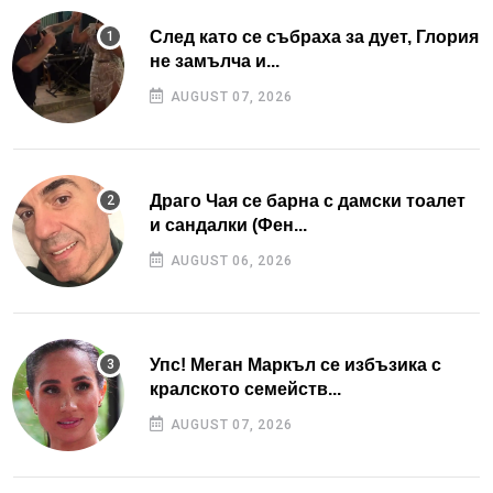
След като се събраха за дует, Глория
не замълча и...
AUGUST 07, 2026
Драго Чая се барна с дамски тоалет
и сандалки (Фен...
AUGUST 06, 2026
Упс! Меган Маркъл се избъзика с
кралското семейств...
AUGUST 07, 2026