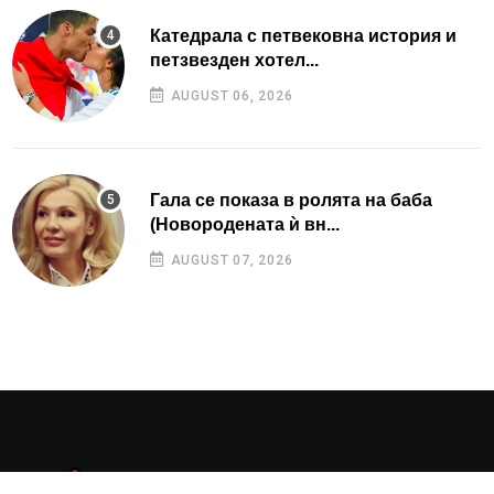
Катедрала с петвековна история и
петзвезден хотел...
AUGUST 06, 2026
Гала се показа в ролята на баба
(Новородената ѝ вн...
AUGUST 07, 2026