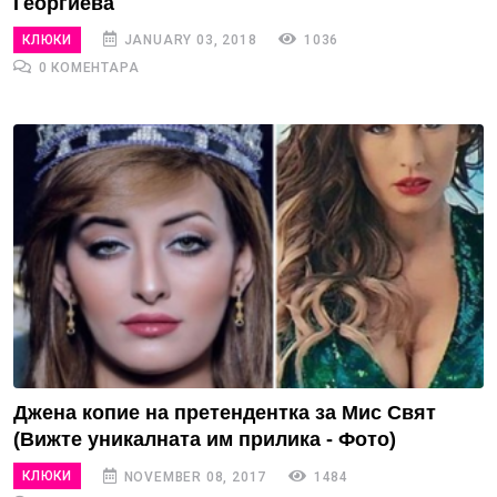
Георгиева
КЛЮКИ
JANUARY 03, 2018
1036
0 КОМЕНТАРА
Джена копие на претендентка за Мис Свят
(Вижте уникалната им прилика - Фото)
КЛЮКИ
NOVEMBER 08, 2017
1484