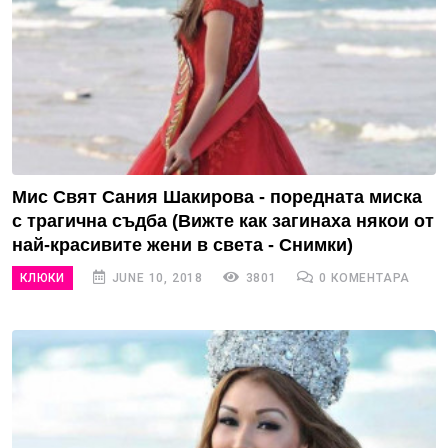
Мис Свят Сания Шакирова - поредната миска
с трагична съдба (Вижте как загинаха някои от
най-красивите жени в света - Снимки)
КЛЮКИ
JUNE 10, 2018
3801
0 КОМЕНТАРА