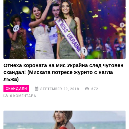
Отнеха короната на мис Украйна след чутовен
скандал! (Миската потресе журито с нагла
лъжа)
СКАНДАЛИ
SEPTEMBER 29, 2018
672
0 КОМЕНТАРА