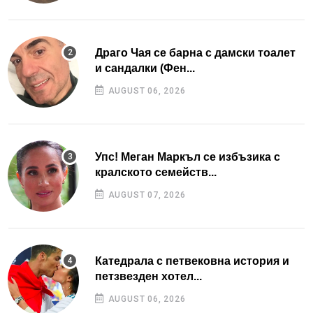
Драго Чая се барна с дамски тоалет
и сандалки (Фен...
AUGUST 06, 2026
Упс! Меган Маркъл се избъзика с
кралското семейств...
AUGUST 07, 2026
Катедрала с петвековна история и
петзвезден хотел...
AUGUST 06, 2026