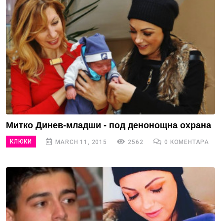
Митко Динев-младши - под денонощна охрана
КЛЮКИ
MARCH 11, 2015
2562
0 КОМЕНТАРА