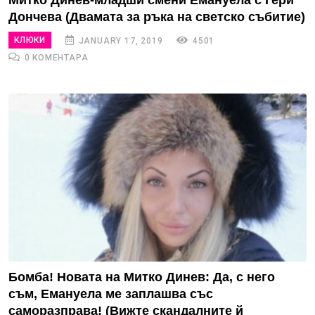
Митко Динев-младши смени Емануела с Гери
Дончева (Двамата за ръка на светско събитие)
КЛЮКИ
JANUARY 17, 2019
4501
0 КОМЕНТАРА
Бомба! Новата на Митко Динев: Да, с него
съм, Емануела ме заплашва със
саморазправа! (Вижте скандалните й