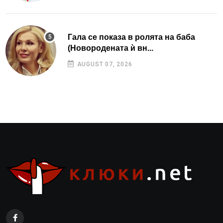
Гала се показа в ролята на баба
(Новородената ѝ вн...
AUGUST 07, 2026