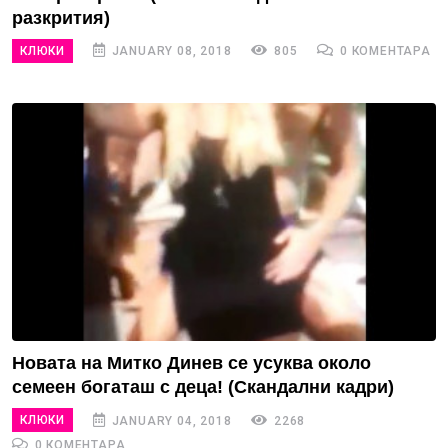
разкрития)
КЛЮКИ
JANUARY 08, 2018
805
0 КОМЕНТАРА
Новата на Митко Динев се усуква около
семеен богаташ с деца! (Скандални кадри)
КЛЮКИ
JANUARY 04, 2018
2268
0 КОМЕНТАРА