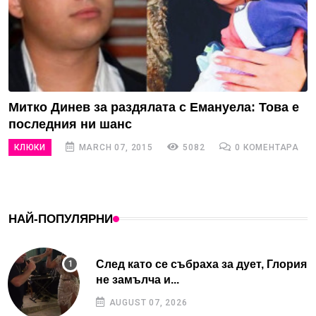
Митко Динев за раздялата с Емануела: Това е
последния ни шанс
КЛЮКИ
MARCH 07, 2015
5082
0 КОМЕНТАРА
НАЙ-ПОПУЛЯРНИ
След като се събраха за дует, Глория
не замълча и...
AUGUST 07, 2026