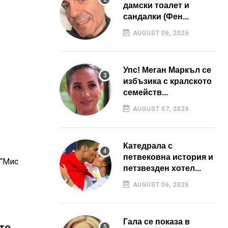
дамски тоалет и
сандалки (Фен...
AUGUST 06, 2026
Упс! Меган Маркъл се
избъзика с кралското
семейств...
AUGUST 07, 2026
Катедрала с
петвековна история и
 “Мис
петзвезден хотел...
AUGUST 06, 2026
Гала се показа в
те