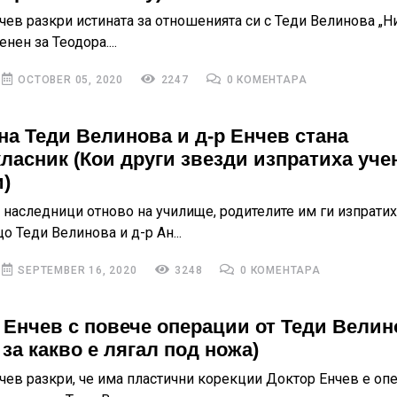
чев разкри истината за отношенията си с Теди Велинова „Н
нен за Теодора....
OCTOBER 05, 2020
2247
0 КОМЕНТАРА
на Теди Велинова и д-р Енчев стана
ласник (Кои други звезди изпратиха уче
)
 наследници отново на училище, родителите им ги изпратих
 Теди Велинова и д-р Ан...
SEPTEMBER 16, 2020
3248
0 КОМЕНТАРА
 Енчев с повече операции от Теди Велин
за какво е лягал под ножа)
чев разкри, че има пластични корекции Доктор Енчев е оп