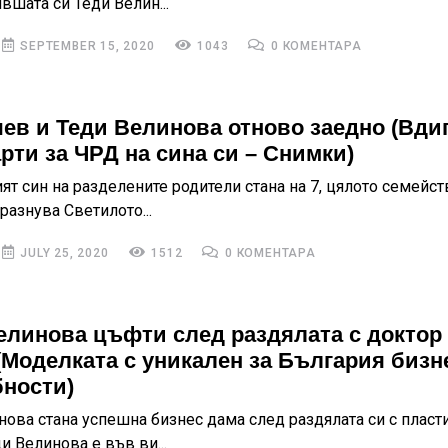
вшата си Теди Велин...
SEPTEMBER 15, 2020
1043
0 КОМЕНТАРА
чев и Теди Велинова отново заедно (Вди
арти за ЧРД на сина си – Снимки)
т син на разделените родители стана на 7, цялото семейст
разнува Светилото...
JULY 25, 2020
1512
0 КОМЕНТАРА
елинова цъфти след раздялата с доктор
(Моделката с уникален за България бизне
ности)
нова стана успешна бизнес дама след раздялата си с пласт
и Велинова е във ви...