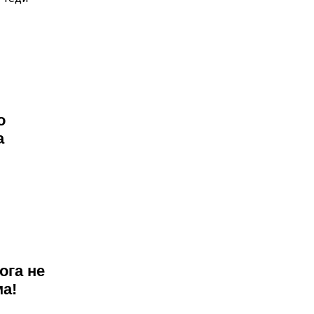
о
а
ога не
ма!