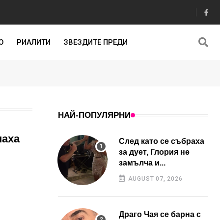
О
РИАЛИТИ
ЗВЕЗДИТЕ ПРЕДИ
НАЙ-ПОПУЛЯРНИ
наха
След като се събраха
за дует, Глория не
замълча и...
AUGUST 07, 2026
Драго Чая се барна с