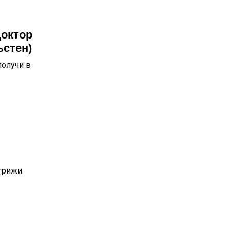
доктор
ъстен)
получи в
 грижи