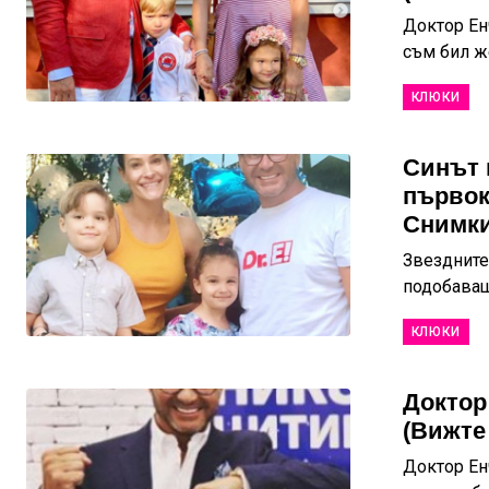
Доктор Ен
съм бил же
КЛЮКИ
Синът 
първок
Снимки
Звездните
подобаващо
КЛЮКИ
Доктор
(Вижте 
Доктор Ен