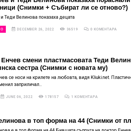
ници (Снимки + Събират ли се отново?)
 и Теди Велинова показаха децата
НО
DECEMBER 26, 2022
36519
0 КОМЕНТАРА
 Енчев смени пластмасовата Теди Велин
нска сестра (Снимки с новата му)
ев се носи на крилете на любовта, видя Kliuki.net. Пластич
менил заприличал...
JUNE 06, 2022
178157
1 КОМЕНТАРА
елинова в топ форма на 44 (Снимки от п
нова е в топ форма на 44 Бившата съпруга на доктор Енчев