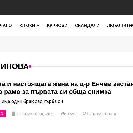
ЧАЛО
КЛЮКИ
КУРИОЗИ
СКАНДАЛИ
ЛЮБОПИТН
ЛИНОВА
а и настоящата жена на д-р Енчев заста
о рамо за първата си обща снимка
 има един брак зад гърба си
НО
DECEMBER 10, 2023
4599
0 КОМЕНТАРА