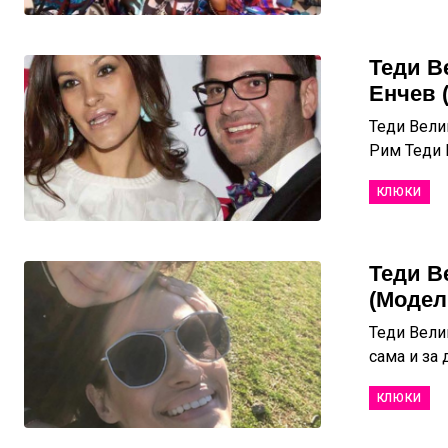
Теди В
Енчев 
Теди Вели
Рим Теди В
КЛЮКИ
Теди В
(Модел
Теди Вели
сама и за 
КЛЮКИ