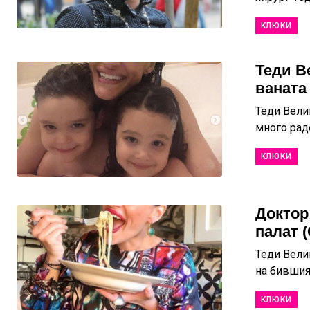
КЛЮКИ
Теди В
ваната 
Теди Вели
много радо
КЛЮКИ
Доктор
палат 
Теди Вели
на бившия 
КЛЮКИ