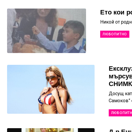
Ето кои 
Никой от родн
ЛЮБОПИТНО
Ексклуз
мърсув
СНИМК
Досущ кат
Самоков” 
ЛЮБОПИТ
Д-р Ен