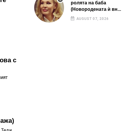
ролята на баба
(Новородената ѝ вн...
AUGUST 07, 2026
ова с
ният
лажа)
 Теди