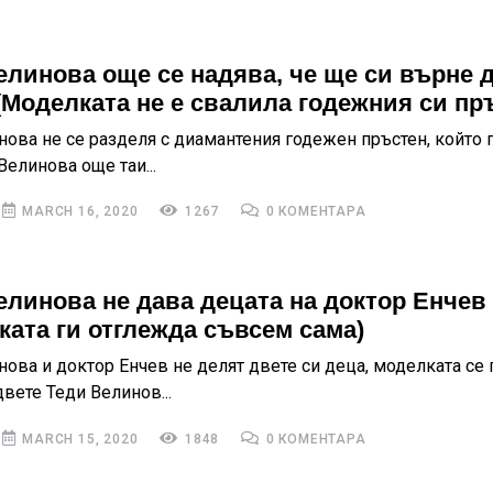
елинова още се надява, че ще си върне 
(Моделката не е свалила годежния си пр
нова не се разделя с диамантения годежен пръстен, който 
елинова още таи...
MARCH 16, 2020
1267
0 КОМЕНТАРА
елинова не дава децата на доктор Енчев
ката ги отглежда съвсем сама)
нова и доктор Енчев не делят двете си деца, моделката се
двете Теди Велинов...
MARCH 15, 2020
1848
0 КОМЕНТАРА