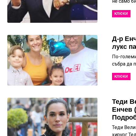
не само би
КЛЮКИ
Д-р Ен
лукс п
По-големия
събра да п
КЛЮКИ
Теди В
Енчев 
Подроб
Теди Вели
хирург Тед