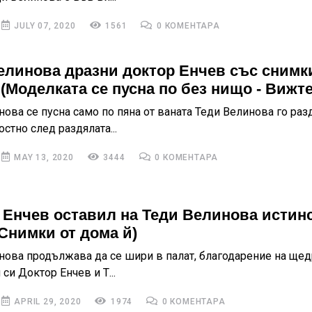
JULY 07, 2020
1561
0 КОМЕНТАРА
елинова дразни доктор Енчев със снимк
(Моделката се пусна по без нищо - Вижте
нова се пусна само по пяна от ваната Теди Велинова го раз
стно след раздялата...
MAY 13, 2020
3444
0 КОМЕНТАРА
 Енчев оставил на Теди Велинова истин
(Снимки от дома й)
нова продължава да се шири в палат, благодарение на щед
си Доктор Енчев и Т...
APRIL 29, 2020
1974
0 КОМЕНТАРА