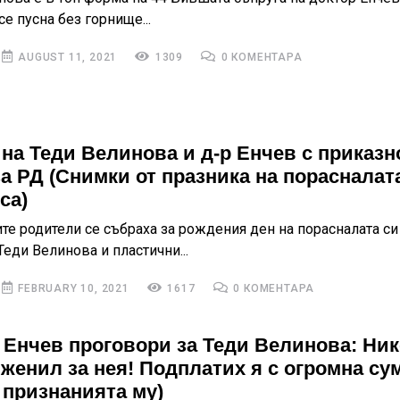
е пусна без горнище...
AUGUST 11, 2021
1309
0 КОМЕНТАРА
на Теди Велинова и д-р Енчев с приказн
за РД (Снимки от празника на порасналат
са)
те родители се събраха за рождения ден на порасналата си
еди Велинова и пластични...
FEBRUARY 10, 2021
1617
0 КОМЕНТАРА
 Енчев проговори за Теди Велинова: Ник
 женил за нея! Подплатих я с огромна су
 признанията му)