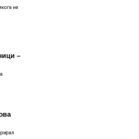
икога не
ници –
а
ова
ерирал