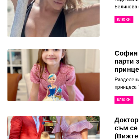
Велинова с
КЛЮКИ
София 
парти 
принце
Разделени
принцеса Т
КЛЮКИ
Доктор
съм се
(Вижте