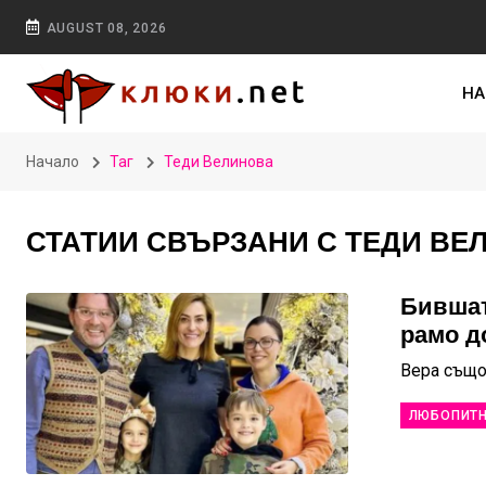
AUGUST 08, 2026
НА
Начало
Таг
Теди Велинова
СТАТИИ СВЪРЗАНИ С ТЕДИ ВЕ
Бившат
рамо д
Вера също
ЛЮБОПИТ