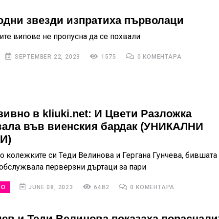
родни звезди изпратиха първолаци
ите випове не пропусна да се похвали
SEPTEMBER 22, 2023
1575
0 КОМЕНТАРА
ивно в kliuki.net: И Цвети Разложка
ала във виенския бардак (УНИКАЛНИ
И)
о колежките си Теди Велинова и Гергана Гунчева, бившата
обслужвала перверзни дъртаци за пари
НО
JUNE 08, 2023
6482
0 КОМЕНТАРА
чев и Теди Велинова показаха пораснали