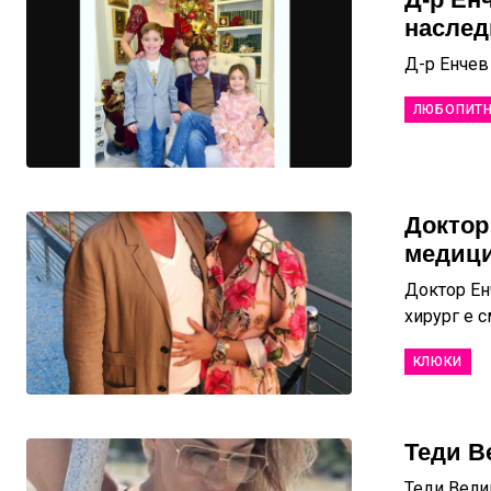
наслед
Д-р Енчев
ЛЮБОПИТ
Доктор
медици
Доктор Енч
хирург е с
КЛЮКИ
Теди В
Теди Вели