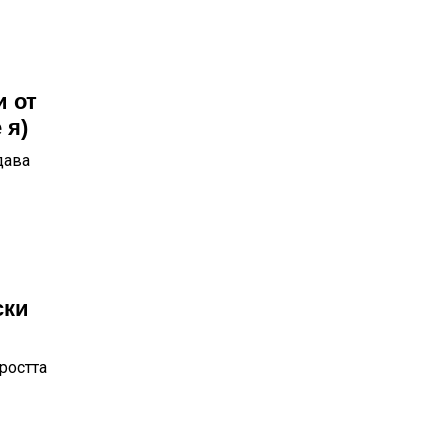
и от
 я)
дава
ски
ростта