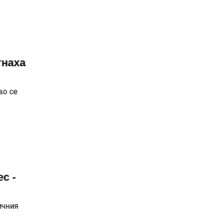
гнаха
во се
с -
ичния