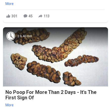
More
301
45
113
2 h 40 min
No Poop For More Than 2 Days - It's The
First Sign Of
More