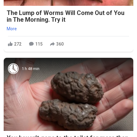
The Lump of Worms Will Come Out of You
in The Morning. Try it
More
272
115
360
1 h 48 min