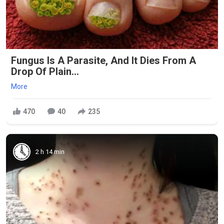
Fungus Is A Parasite, And It Dies From A
Drop Of Plain...
More
470
40
235
2 h 14 min