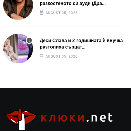
разкостеното си ауди (Дра...
AUGUST 05, 2026
Деси Слава и 2-годишната ѝ внучка
разтопиха сърцат...
AUGUST 05, 2026