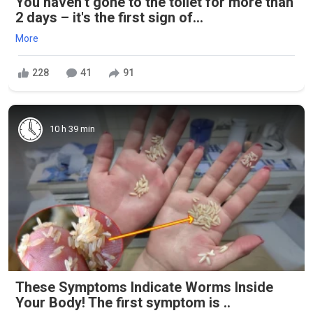
You haven’t gone to the toilet for more than
2 days – it's the first sign of...
More
228
41
91
10 h 39 min
These Symptoms Indicate Worms Inside
Your Body! The first symptom is ..