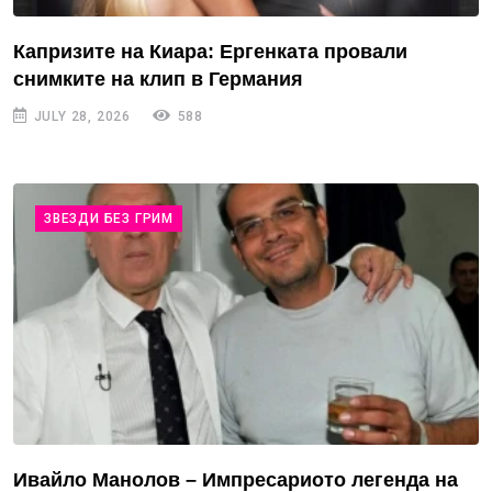
Капризите на Киара: Ергенката провали
снимките на клип в Германия
JULY 28, 2026
588
ЗВЕЗДИ БЕЗ ГРИМ
Ивайло Манолов – Импресариото легенда на