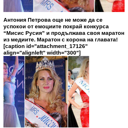
Антония Петрова още не може да се
успокои от емоциите покрай конкурса
“Мисис Русия” и продължава своя маратон
из медиите. Маратон с корона на главата!
[caption id="attachment_17126"
align="alignleft" width="300"]