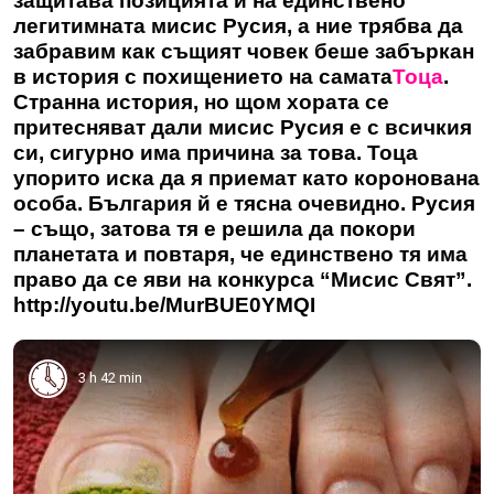
защитава позицията й на единствено
легитимната мисис Русия, а ние трябва да
забравим как същият човек беше забъркан
в история с похищението на самата
Тоца
.
Странна история, но щом хората се
притесняват дали мисис Русия е с всичкия
си, сигурно има причина за това. Тоца
упорито иска да я приемат като коронована
особа. България й е тясна очевидно. Русия
– също, затова тя е решила да покори
планетата и повтаря, че единствено тя има
право да се яви на конкурса “Мисис Свят”.
http://youtu.be/MurBUE0YMQI
3 h 42 min