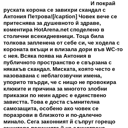
И покрай
руската корона се завихри скандал с
Антония Петрова![/caption] Човек вече се
притеснява за душевното й здраве,
коментира
HotArena.net
споделено в
столични всекидневници. Тоца била
толкова запленена от себе си, че ходела с
короната вкъщи и влизала дори във WC-то
с нея. Всяка поява на Антония в
публичното пространство е свързана с
някакъв скандал. Миската, която често е
назовавана с неблагозвучни имена,
упорито твърди, че с нищо не провокира
клюките и причина за многото злобни
приказки по неин адрес е единствено
завистта. Това е доста съмнителна
самозащита, особено ако човек се
поразрови в близкото и по-далечно
минало. Сега законният й съпруг горещо