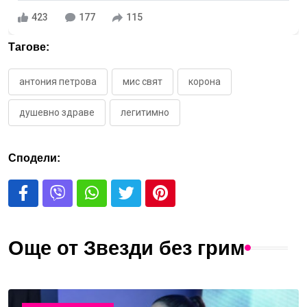
423
177
115
Тагове:
антония петрова
мис свят
корона
душевно здраве
легитимно
Сподели:
Още от Звезди без грим