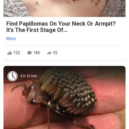
Find Papillomas On Your Neck Or Armpit?
It's The First Stage Of...
More
152
185
92
6 h 12 min