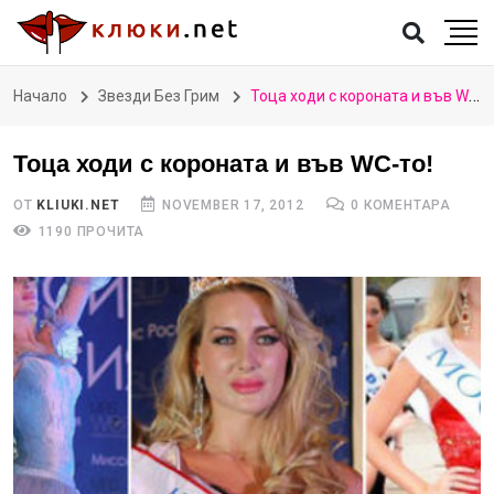
Начало
Звезди Без Грим
Тоца ходи с короната и във WC-то!
Тоца ходи с короната и във WC-то!
ОТ
KLIUKI.NET
NOVEMBER 17, 2012
0 КОМЕНТАРА
1190 ПРОЧИТА