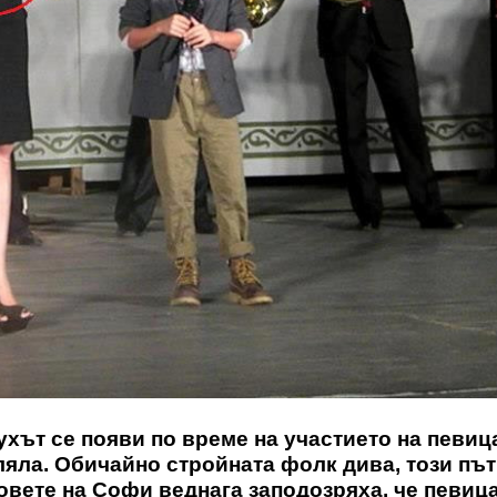
хът се появи по време на участието на певиц
аляла. Обичайно стройната фолк дива, този път
вете на Софи веднага заподозряха, че певиц