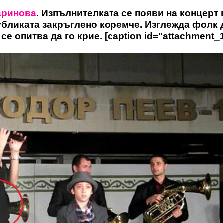
аринова
. Изпълнителката се появи на концерт 
публиката закръглено коремче. Изглежда фолк 
се опитва да го крие. [caption id="attachment_