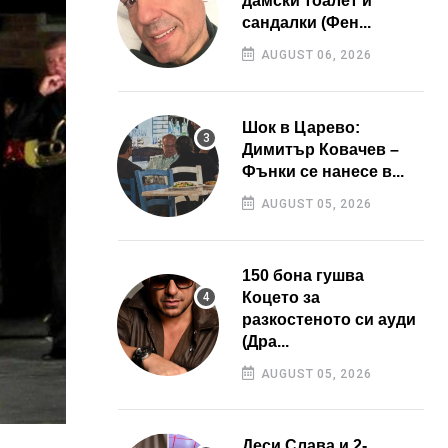
дамски тоалет и
сандалки (Фен...
AUGUST 06, 2026
Шок в Царево:
Димитър Ковачев –
Фънки се нанесе в...
AUGUST 05, 2026
150 бона гушва
Коцето за
разкостеното си ауди
(Дра...
AUGUST 05, 2026
Деси Слава и 2-