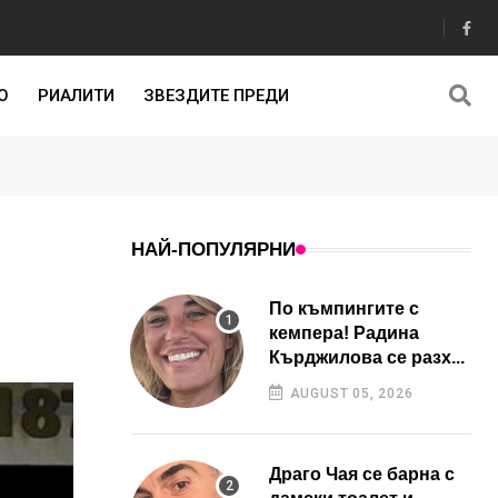
О
РИАЛИТИ
ЗВЕЗДИТЕ ПРЕДИ
НАЙ-ПОПУЛЯРНИ
По къмпингите с
кемпера! Радина
Кърджилова се разх...
AUGUST 05, 2026
Драго Чая се барна с