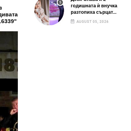
годишната ѝ внучка
в
разтопиха сърцат...
дивата
16339"
AUGUST 05, 2026