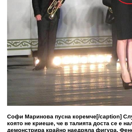
Софи Маринова пусна коремче[/caption] Слу
която не криеше, че в талията доста се е н
демонстрира крайно наедряла фигура. Фено