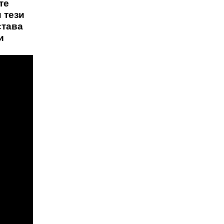
те
 тези
става
и