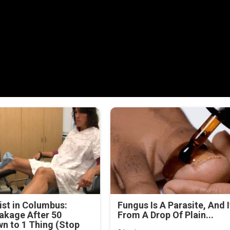
st in Columbus:
Fungus Is A Parasite, And I
akage After 50
From A Drop Of Plain...
n to 1 Thing (Stop