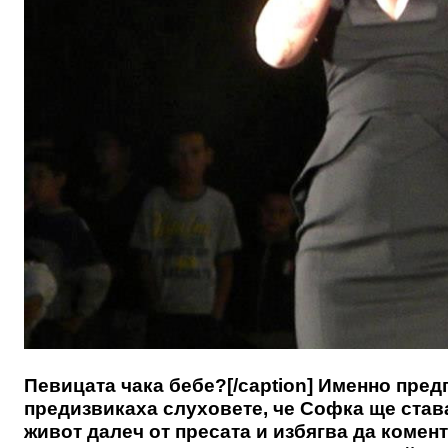
Певицата чака бебе?[/caption] Именно пред
предизвикаха слуховете, че Софка ще став
живот далеч от пресата и избягва да комен