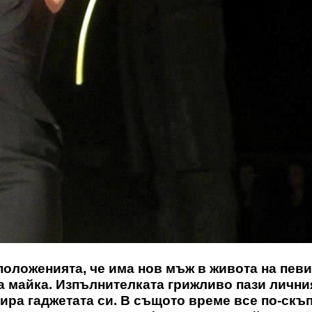
положенията, че има нов мъж в живота на певи
а майка. Изпълнителката грижливо пази лични
тира гаджетата си. В същото време все по-скъ