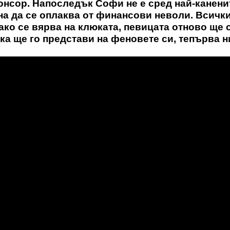
понсор. Напоследък Софи не е сред най-канени
чна да се оплаква от финансови неволи. Всички
ако се вярва на клюката, певицата отново ще 
фка ще го представи на феновете си, тепърва н