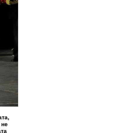
ата,
 не
ата