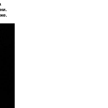
а
ни.
же.