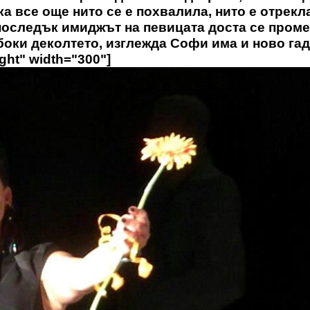
а все още нито се е похвалила, нито е отрекл
апоследък имиджът на певицата доста се проме
боки деколтето, изглежда Софи има и ново гад
ght" width="300"]