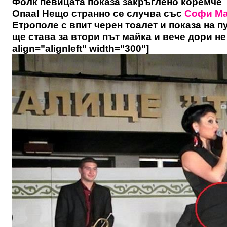
Фолк певицата показа закръглено коремче
Опаа! Нещо странно се случва със
Софи М
Етрополе с впит черен тоалет и показа на 
ще става за втори път майка и вече дори не 
align="alignleft" width="300"]