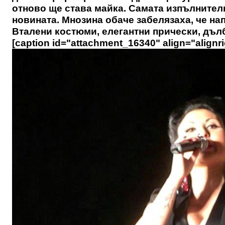
отново ще става майка. Самата изпълнителк
новината. Мнозина обаче забелязаха, че н
Вталени костюми, елегантни прически, дъл
[caption id="attachment_16340" align="alignri