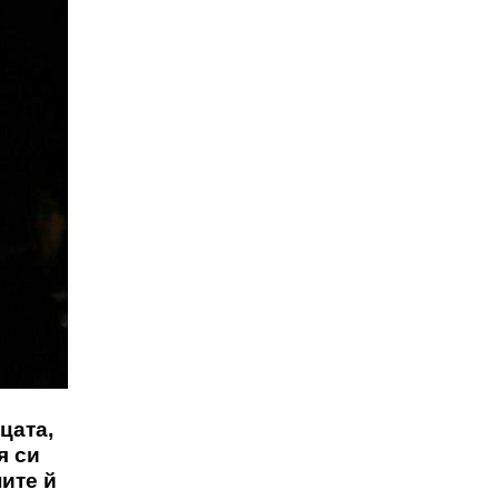
цата,
я си
пите й