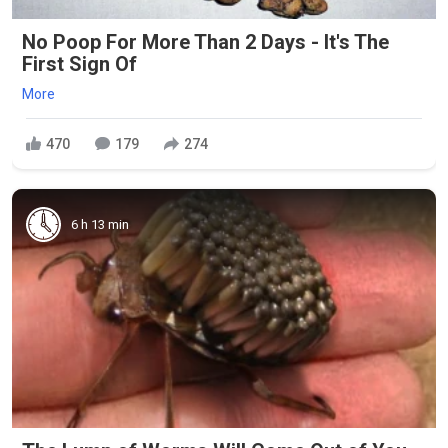
No Poop For More Than 2 Days - It's The
First Sign Of
More
470
179
274
6 h 13 min