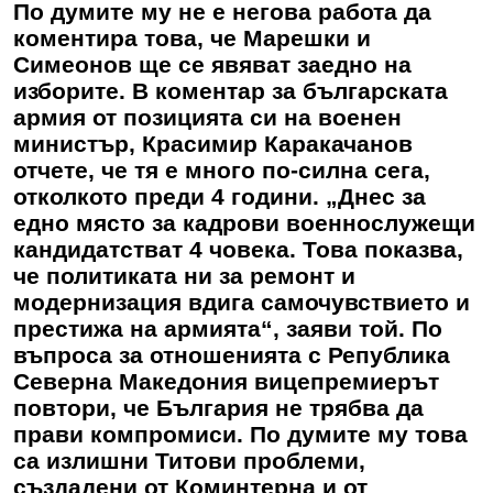
По думите му не е негова работа да
коментира това, че Марешки и
Симеонов ще се явяват заедно на
изборите. В коментар за българската
армия от позицията си на военен
министър, Красимир Каракачанов
отчете, че тя е много по-силна сега,
отколкото преди 4 години. „Днес за
едно място за кадрови военнослужещи
кандидатстват 4 човека. Това показва,
че политиката ни за ремонт и
модернизация вдига самочувствието и
престижа на армията“, заяви той. По
въпроса за отношенията с Република
Северна Македония вицепремиерът
повтори, че България не трябва да
прави компромиси. По думите му това
са излишни Титови проблеми,
създадени от Коминтерна и от