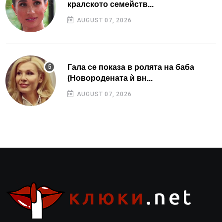
кралското семейств...
AUGUST 07, 2026
Гала се показа в ролята на баба
(Новородената ѝ вн...
AUGUST 07, 2026