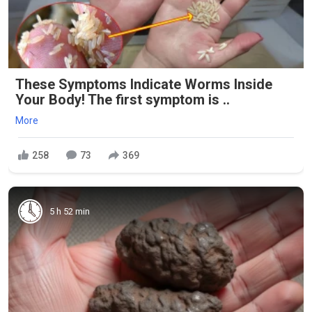
These Symptoms Indicate Worms Inside
Your Body! The first symptom is ..
More
258
73
369
5 h 52 min