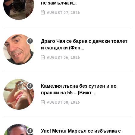
не замълча и...
AUGUST 07, 2026
Драго Чая се барна с дамски тоалет
и сандалки (Фен...
AUGUST 06, 2026
Камелия лъсна без сутиен и по
прашки на 55 – (Вижт...
AUGUST 08, 2026
Упс! Меган Маркъл се избъзика с