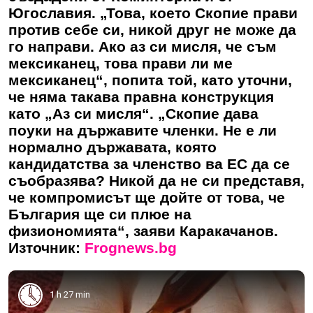
Югославия. „Това, което Скопие прави
против себе си, никой друг не може да
го направи. Ако аз си мисля, че съм
мексиканец, това прави ли ме
мексиканец“, попита той, като уточни,
че няма такава правна конструкция
като „Аз си мисля“. „Скопие дава
поуки на държавите членки. Не е ли
нормално държавата, която
кандидатства за членство ва ЕС да се
съобразява? Никой да не си представя,
че компромисът ще дойте от това, че
България ще си плюе на
физиономията“, заяви Каракачанов.
Източник:
Frognews.bg
1 h 27 min