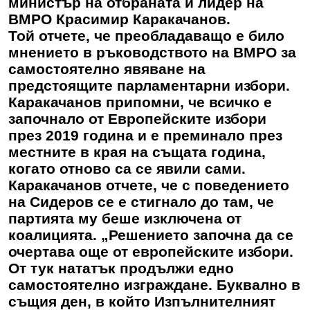
министър на отбраната и лидер на
ВМРО Красимир Каракачанов.
Той отчете, че преобладаващо е било
мнението в ръководството на ВМРО за
самостоятелно явяване на
предстоящите парламентарни избори.
Каракачанов припомни, че всичко е
започнало от Европейските избори
през 2019 година и е преминало през
местните в края на същата година,
когато отново са се явили сами.
Каракачанов отчете, че с поведението
на Сидеров се е стигнало до там, че
партията му беше изключена от
коалицията. „Решението започна да се
очертава още от европейските избори.
От тук нататък продължи едно
самостоятелно изграждане. Буквално в
същия ден, в който Изпълнителният