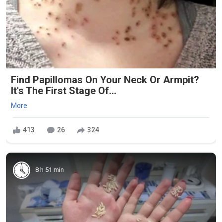
Find Papillomas On Your Neck Or Armpit?
It's The First Stage Of...
More
413
26
324
8 h 51 min