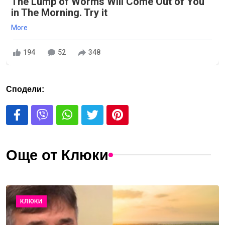
The Lump of Worms Will Come Out of You
in The Morning. Try it
More
194
52
348
Сподели:
Още от Клюки
КЛЮКИ