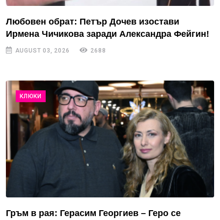
Любовен обрат: Петър Дочев изостави
Ирмена Чичикова заради Александра Фейгин!
AUGUST 03, 2026
2688
КЛЮКИ
Гръм в рая: Герасим Георгиев – Геро се