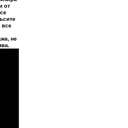
и от
 се
Късите
 все
жа, не
ява.