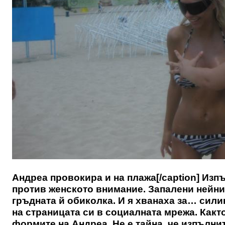
Андреа провокира и на плажа[/caption] Изп
против женското внимание. Запалени нейни
гръдната й обиколка. И я хванаха за… сил
на страницата си в социалната мрежа. Какт
формите на Андреа. Не е тайна, че изпълн