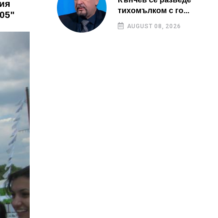
ция
тихомълком с го...
05"
AUGUST 08, 2026