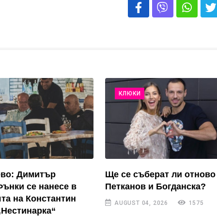
КЛЮКИ
ево: Димитър
Ще се съберат ли отново
Фънки се нанесе в
Петканов и Богданска?
та на Константин
AUGUST 04, 2026
1575
„Нестинарка“