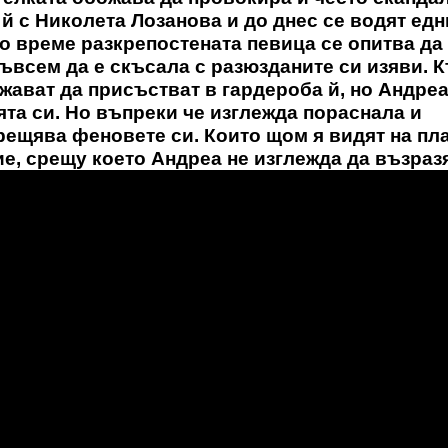
й с Николета Лозанова и до днес се водят едн
о време разкрепостената певица се опитва да
ъвсем да е скъсала с разюзданите си изяви. 
ават да присъстват в гардероба й, но Андреа
ята си. Но въпреки че изглежда пораснала и
ещява феновете си. Които щом я видят на пла
е, срещу което Андреа не изглежда да възраз