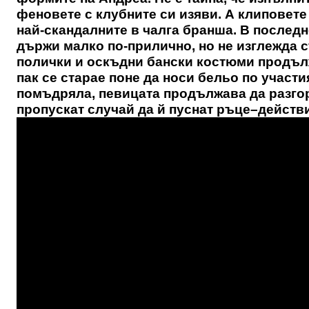
феновете с клубните си изяви. А клиповете 
най-скандалните в чалга бранша. В последн
държи малко по-прилично, но не изглежда с
полички и оскъдни бански костюми продълж
пак се старае поне да носи бельо по участи
помъдряла, певицата продължава да разгор
пропускат случай да й пуснат ръце–действи