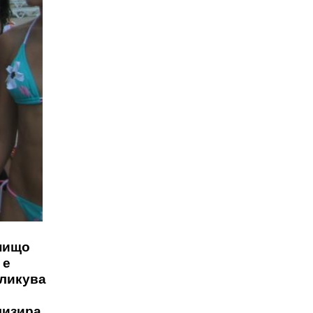
 нищо
 е
бликува
лизира