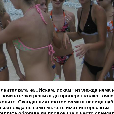
ълнителката на „Искам, искам“ изглежда няма
 почитателки решиха да проверят колко точно
иконите. Скандалният фотос самата певица пу
о изглежда не само мъжете имат интерес към
ителката обожава да провокира и често сканда