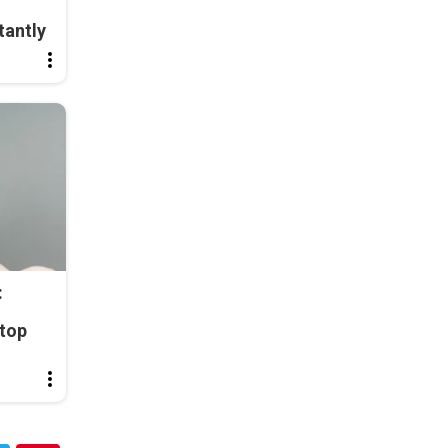
tantly
:
top