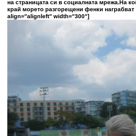
на страницата си в социалната мрежа.На ко
край морето разгорещени фенки награбват з
align="alignleft" width="300"]