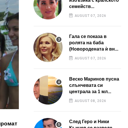
избъзика с кралското
семейств...
AUGUST 07, 2026
Гала се показа в
ролята на баба
(Новородената ѝ вн...
AUGUST 07, 2026
Веско Маринов пусна
слънчевата си
централа за 1 мл...
AUGUST 08, 2026
След Геро и Ники
промат
Кънчев се разведе