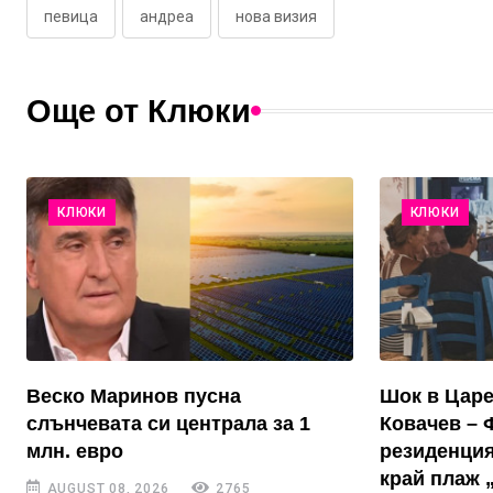
певица
андреа
нова визия
Още от Клюки
КЛЮКИ
КЛЮКИ
Веско Маринов пусна
Шок в Цар
слънчевата си централа за 1
Ковачев – 
млн. евро
резиденция
край плаж 
AUGUST 08, 2026
2765