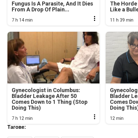
Fungus Is A Parasite, And It Dies
The Horde 
From A Drop Of Plain...
Like a Bull
7 h 14 min
11 h 39 min
Gynecologist in Columbus:
Gynecologi
Bladder Leakage After 50
Bladder Le
Comes Down to 1 Thing (Stop
Comes Dow
Doing This)
Doing This
7 h 12 min
12 min
Тагове: