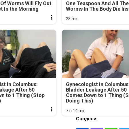
Of Worms Will Fly Out
One Teaspoon And All The
et In the Morning
Worms In The Body Die Ins
28 min
st in Columbus:
Gynecologist in Columbus
akage After 50
Bladder Leakage After 50
n to 1 Thing (Stop
Comes Down to 1 Thing (S
)
Doing This)
7 h 14 min
Сподели: