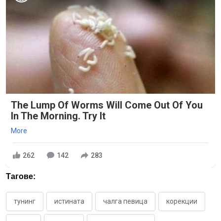
The Lump Of Worms Will Come Out Of You
In The Morning. Try It
More
262
142
283
Тагове:
тунинг
истината
чалга певица
корекции