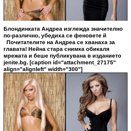
Блондинката Андреа изглежда значително
по-различно, убедиха се феновете й
Почитателите на Андреа се хванаха за
главата! Нейна стара снимка обикаля
мрежата и беше публикувана в изданието
jenite.bg. [caption id="attachment_27175"
align="alignleft" width="300"]