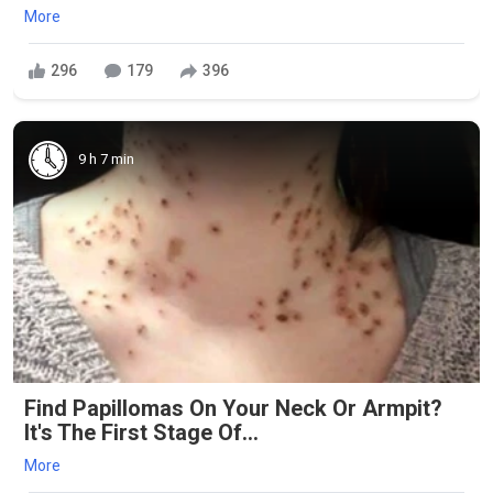
More
296
179
396
9 h 7 min
Find Papillomas On Your Neck Or Armpit?
It's The First Stage Of...
More