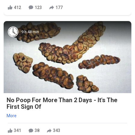
412
123
177
9 h 48 min
No Poop For More Than 2 Days - It's The
First Sign Of
More
341
38
343