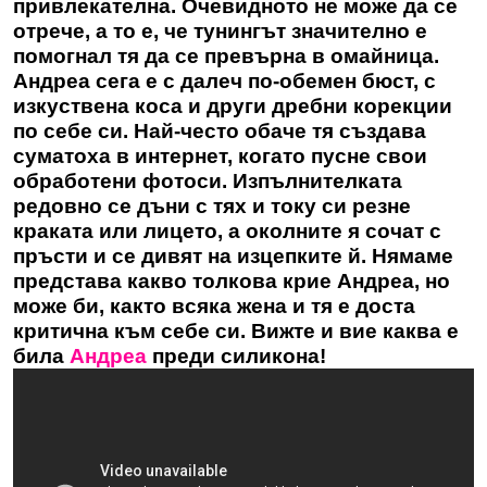
привлекателна. Очевидното не може да се
отрече, а то е, че тунингът значително е
помогнал тя да се превърна в омайница.
Андреа сега е с далеч по-обемен бюст, с
изкуствена коса и други дребни корекции
по себе си. Най-често обаче тя създава
суматоха в интернет, когато пусне свои
обработени фотоси. Изпълнителката
редовно се дъни с тях и току си резне
краката или лицето, а околните я сочат с
пръсти и се дивят на изцепките й. Нямаме
представа какво толкова крие Андреа, но
може би, както всяка жена и тя е доста
критична към себе си. Вижте и вие каква е
била
Андреа
преди силикона!