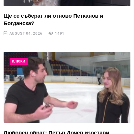
Ще се съберат ли отново Петканов и
Богданска?
AUGUST 04, 2026
1491
КЛЮКИ
Любовен обрат: Петър Дочев изостави