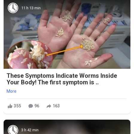
11 h 13 min
These Symptoms Indicate Worms Inside
Your Body! The first symptom is ..
More
355
96
163
3 h 42 min