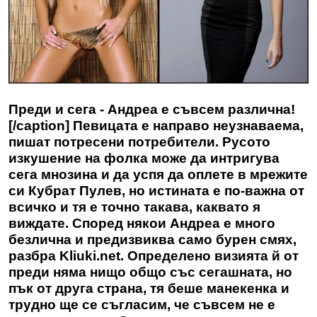
Преди и сега - Андреа е съвсем различна!
[/caption] Певицата е направо неузнаваема,
пишат потресени потребители. Русото
изкушение на фолка може да интригува
сега мнозина и да успя да оплете в мрежите
си Кубрат Пулев, но истината е по-важна от
всичко и тя е точно такава, каквато я
виждате. Според някои Андреа е много
безлична и предизвиква само бурен смях,
разбра Kliuki.net. Определено визията й от
преди няма нищо общо със сегашната, но
пък от друга страна, тя беше манекенка и
трудно ще се съгласим, че съвсем не е