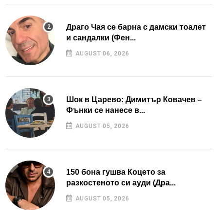
Драго Чая се барна с дамски тоалет
и сандалки (Фен...
AUGUST 06, 2026
Шок в Царево: Димитър Ковачев –
Фънки се нанесе в...
AUGUST 05, 2026
150 бона гушва Коцето за
разкостеното си ауди (Дра...
AUGUST 05, 2026