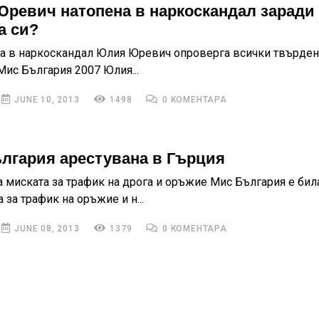
ревич натопена в наркоскандал заради
а си?
а в наркоскандал Юлия Юревич опроверга всички твърде
Мис България 2007 Юлия...
JUNE 10, 2013
1498
0 КОМЕНТАРА
лгария арестувана в Гърция
 миската за трафик на дрога и оръжие Мис България е бил
 за трафик на оръжие и н...
JUNE 08, 2013
1379
0 КОМЕНТАРА