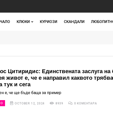
ЧАЛО
КЛЮКИ
КУРИОЗИ
СКАНДАЛИ
ЛЮБОПИТН
ос Цитиридис: Единствената заслуга на
я живот е, че е направил каквото трябва
 тук и сега
ен е, че ще бъде баща за пример
НО
OCTOBER 12, 2024
8939
0 КОМЕНТАРА