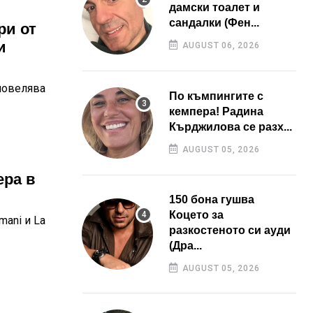
дамски тоалет и
сандалки (Фен...
ри от
и
AUGUST 06, 2026
повелява
По къмпингите с
кемпера! Радина
Кърджилова се разх...
AUGUST 05, 2026
ера в
150 бона гушва
Коцето за
mani и La
разкостеното си ауди
(Дра...
AUGUST 05, 2026