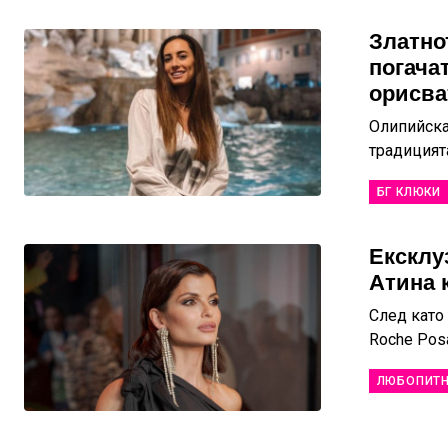
Златно
погача
орисва
Олипийска
традицият
БГ КЛЮКИ
Ексклу
Атина 
След като 
Roche Posa
ЛЮБОПИТ