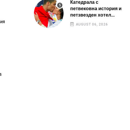
Катедрала с
петвековна история и
петзвезден хотел...
ния
AUGUST 06, 2026
а