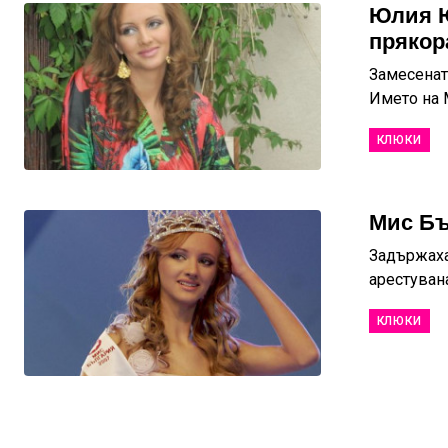
Юлия Ю
прякор
Замесенат
Името на 
КЛЮКИ
Мис Бъ
Задържаха
арестувана
КЛЮКИ