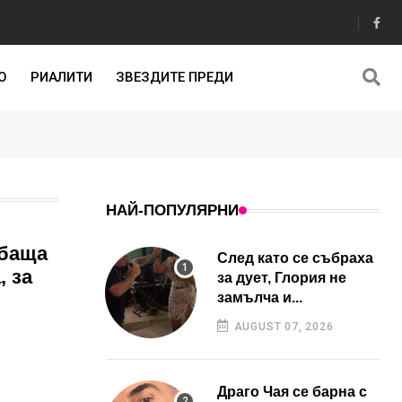
О
РИАЛИТИ
ЗВЕЗДИТЕ ПРЕДИ
НАЙ-ПОПУЛЯРНИ
 баща
След като се събраха
, за
за дует, Глория не
замълча и...
AUGUST 07, 2026
Драго Чая се барна с