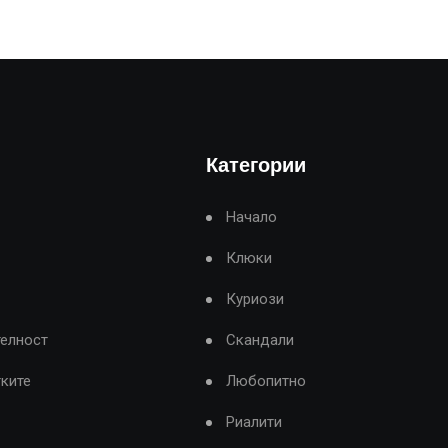
Категории
Начало
Клюки
Куриози
телност
Скандали
тките
Любопитно
Риалити