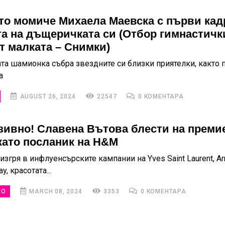
то момиче Михаела Маевска с първи кад
та на дъщеричката си (Отбор гимнастичк
т малката – Снимки)
та шамионка събра звездните си близки приятелки, както 
а
AUGUST 26, 2024
22547
0 КОМЕНТАРА
зивно! Славена Вътова блести на преми
като посланик на H&M
изгря в инфлуенсърските кампании на Yves Saint Laurent, Ar
y, красотата...
НО
MARCH 08, 2024
3353
0 КОМЕНТАРА