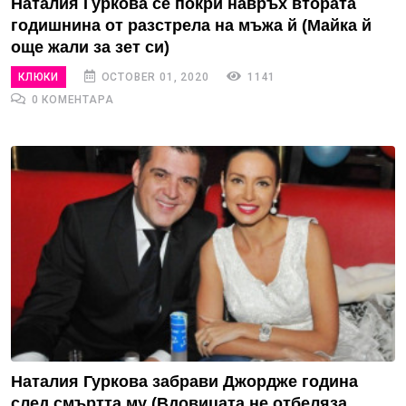
Наталия Гуркова се покри навръх втората
годишнина от разстрела на мъжа й (Майка й
още жали за зет си)
КЛЮКИ
OCTOBER 01, 2020
1141
0 КОМЕНТАРА
Наталия Гуркова забрави Джордже година
след смъртта му (Вдовицата не отбеляза