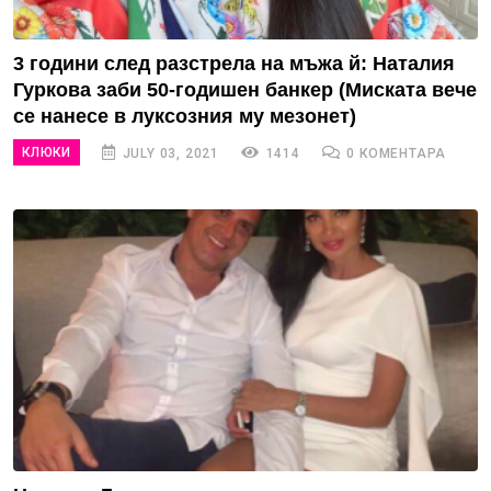
3 години след разстрела на мъжа й: Наталия
Гуркова заби 50-годишен банкер (Миската вече
се нанесе в луксозния му мезонет)
КЛЮКИ
JULY 03, 2021
1414
0 КОМЕНТАРА