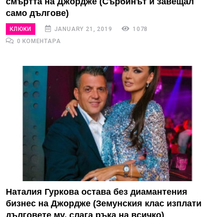
смъртта на Джордже (Сърбинът й завещал
само дългове)
КЛЮКИ
JANUARY 21, 2019
1078
0 КОМЕНТАРА
Наталия Гуркова остава без диамантения
бизнес на Джордже (Земунския клас изплати
дълговете му, слага ръка на всичко)