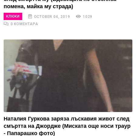
помена, майка му страда)
КЛЮКИ
OCTOBER 04, 2019
1029
0 КОМЕНТАРА
Наталия Гуркова заряза лъскавия живот след
смъртта на Джордже (Миската още носи траур
- Папарашко фото)