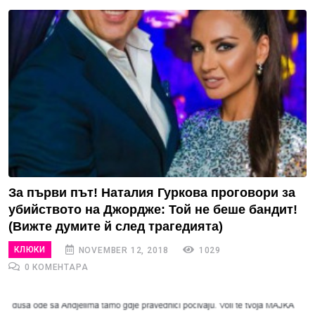
За първи път! Наталия Гуркова проговори за
убийството на Джордже: Той не беше бандит!
(Вижте думите й след трагедията)
КЛЮКИ
NOVEMBER 12, 2018
1029
0 КОМЕНТАРА