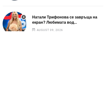
Натали Трифонова се завръща на
екран? Любимата вод...
AUGUST 09, 2026
Симона Пейчева отиде на море след
убийството на лю...
AUGUST 08, 2026