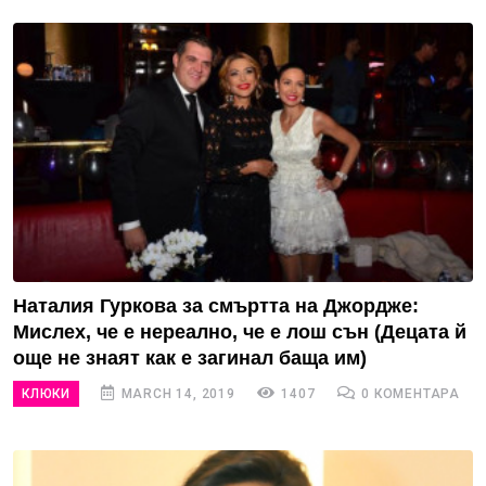
Наталия Гуркова за смъртта на Джордже:
Мислех, че е нереално, че е лош сън (Децата й
още не знаят как е загинал баща им)
КЛЮКИ
MARCH 14, 2019
1407
0 КОМЕНТАРА