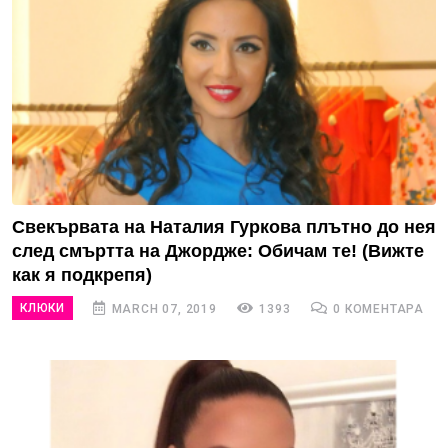
Свекървата на Наталия Гуркова плътно до нея
след смъртта на Джордже: Обичам те! (Вижте
как я подкрепя)
КЛЮКИ
MARCH 07, 2019
1393
0 КОМЕНТАРА