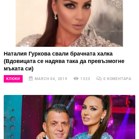
Наталия Гуркова свали брачната халка
(Вдовицата се надява така да превъзмогне
мъката си)
КЛЮКИ
MARCH 04, 2019
1323
0 КОМЕНТАРА