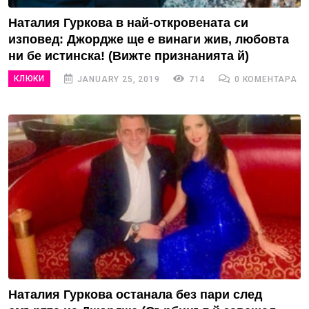
Наталия Гуркова в най-откровената си
изповед: Джордже ще е винаги жив, любовта
ни бе истинска! (Вижте признанията й)
КЛЮКИ
JANUARY 25, 2019
714
0 КОМЕНТАРА
Наталия Гуркова останала без пари след