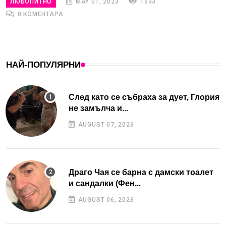
ЛЮБОПИТНО
MAY 01, 2023
1533
0 КОМЕНТАРА
НАЙ-ПОПУЛЯРНИ
След като се събраха за дует, Глория
не замълча и...
AUGUST 07, 2026
Драго Чая се барна с дамски тоалет
и сандалки (Фен...
AUGUST 06, 2026