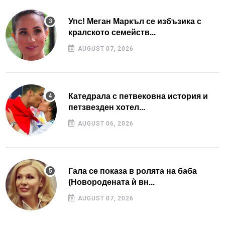
Упс! Меган Маркъл се избъзика с
кралското семейств...
AUGUST 07, 2026
Катедрала с петвековна история и
петзвезден хотел...
AUGUST 06, 2026
Гала се показа в ролята на баба
(Новородената ѝ вн...
AUGUST 07, 2026