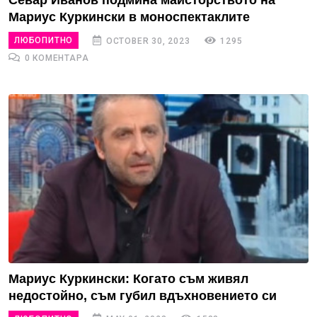
Севар Иванов подмина майсторството на
Мариус Куркински в моноспектаклите
ЛЮБОПИТНО
OCTOBER 30, 2023
1295
0 КОМЕНТАРА
Мариус Куркински: Когато съм живял
недостойно, съм губил вдъхновението си