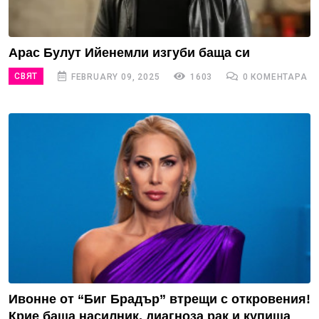
Арас Булут Ийенемли изгуби баща си
СВЯТ
FEBRUARY 09, 2025
1603
0 КОМЕНТАРА
Ивонне от “Биг Брадър” втрещи с откровения!
Крие баща насилник, диагноза рак и купища