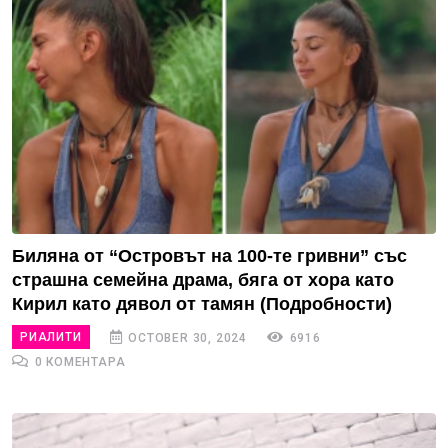
Биляна от “Островът на 100-те гривни” със
страшна семейна драма, бяга от хора като
Кирил като дявол от тамян (Подробности)
РИАЛИТИ
OCTOBER 30, 2024
6916
0 КОМЕНТАРА