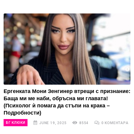
Ергенката Мони Зенгинер втрещи с признание:
Баща ми ме наби, обръсна ми главата!
(Психолог ѝ помага да стъпи на крака –
Подробности)
БГ КЛЮКИ
JUNE 19, 2025
8554
0 КОМЕНТАРА