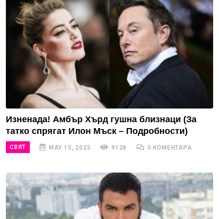
Изненада! Амбър Хърд гушна близнаци (За
татко спрягат Илон Мъск – Подробности)
СВЯТ
MAY 15, 2025
9128
0 КОМЕНТАРА