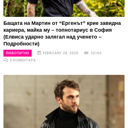
Бащата на Мартин от “Ергенът” крие завидна
кариера, майка му – топнотариус в София
(Елвиса ударно залягал над ученето –
Подробности)
ЛЮБОПИТНО
FEBRUARY 28, 2025
20160
0 КОМЕНТАРА