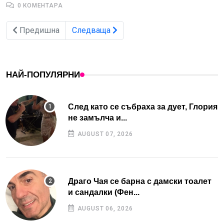
0 КОМЕНТАРА
Предишна
Следваща
НАЙ-ПОПУЛЯРНИ
След като се събраха за дует, Глория
не замълча и...
AUGUST 07, 2026
Драго Чая се барна с дамски тоалет
и сандалки (Фен...
AUGUST 06, 2026