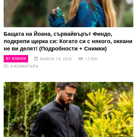
Бащата на Йоана, сървайвърът Финдо,
подкрепи щерка си: Когато си с някого, океани
не ви делят! (Подробности + Снимки)
БГ КЛЮКИ
MARCH 13, 2025
11704
0 КОМЕНТАРА