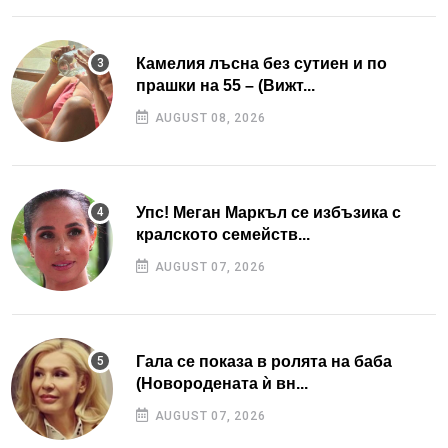
Камелия лъсна без сутиен и по
прашки на 55 – (Вижт...
AUGUST 08, 2026
Упс! Меган Маркъл се избъзика с
кралското семейств...
AUGUST 07, 2026
Гала се показа в ролята на баба
(Новородената ѝ вн...
AUGUST 07, 2026