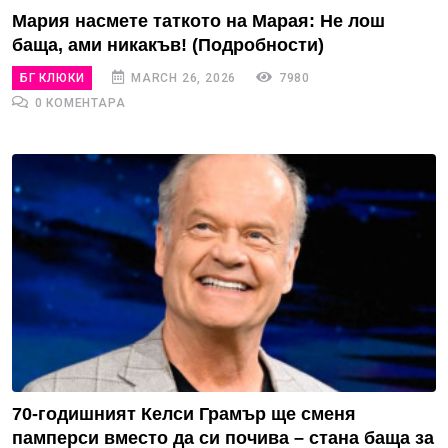
Мария насмете таткото на Марая: Не лош
баща, ами никакъв! (Подробности)
БГ КЛЮКИ
MARCH 26, 2026
7980
0 КОМЕНТАРА
70-годишният Келси Грамър ще сменя
памперси вместо да си почива – стана баща за