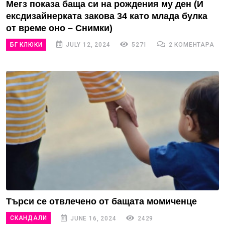
Мегз показа баща си на рождения му ден (И
ексдизайнерката закова 34 като млада булка
от време оно – Снимки)
БГ КЛЮКИ
JULY 12, 2024
5271
2 КОМЕНТАРА
Търси се отвлечено от бащата момиченце
СКАНДАЛИ
JUNE 16, 2024
2429