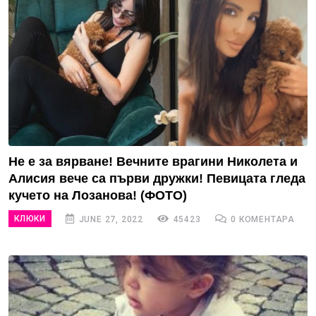
Не е за вярване! Вечните врагини Николета и
Алисия вече са първи дружки! Певицата гледа
кучето на Лозанова! (ФОТО)
КЛЮКИ
JUNE 27, 2022
45423
0 КОМЕНТАРА