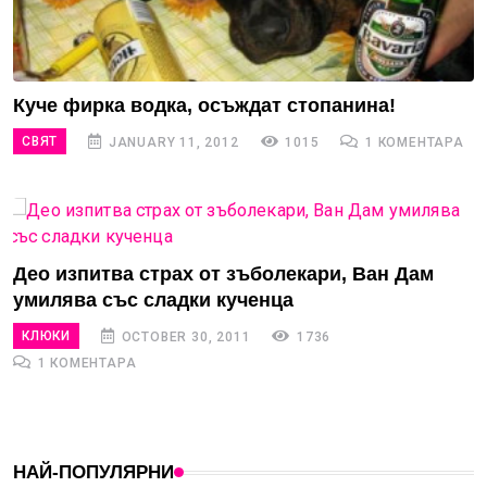
Куче фирка водка, осъждат стопанина!
СВЯТ
JANUARY 11, 2012
1015
1 КОМЕНТАРА
Део изпитва страх от зъболекари, Ван Дам
умилява със сладки кученца
КЛЮКИ
OCTOBER 30, 2011
1736
1 КОМЕНТАРА
НАЙ-ПОПУЛЯРНИ