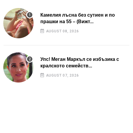
Камелия лъсна без сутиен и по
прашки на 55 – (Вижт...
AUGUST 08, 2026
Упс! Меган Маркъл се избъзика с
кралското семейств...
AUGUST 07, 2026
Гала се показа в ролята на баба
(Новородената ѝ вн...
AUGUST 07, 2026