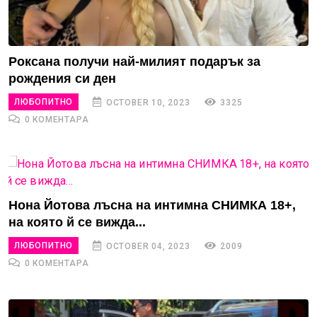
Роксана получи най-милият подарък за
рождения си ден
ЛЮБОПИТНО
OCTOBER 10, 2023
3325
0 КОМЕНТАРА
Нона Йотова лъсна на интимна СНИМКА 18+,
на която й се вижда...
ЛЮБОПИТНО
OCTOBER 04, 2023
2009
0 КОМЕНТАРА