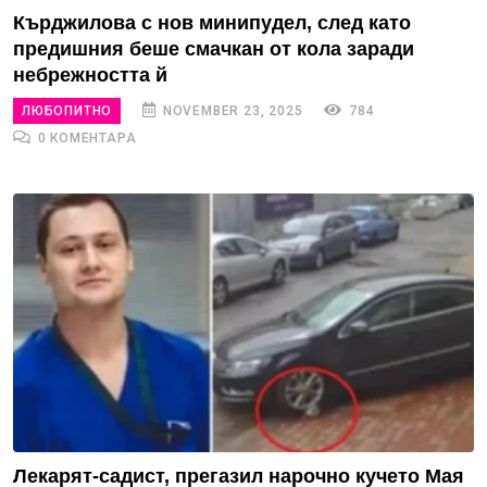
Кърджилова с нов минипудел, след като
предишния беше смачкан от кола заради
небрежността й
ЛЮБОПИТНО
NOVEMBER 23, 2025
784
0 КОМЕНТАРА
Лекарят-садист, прегазил нарочно кучето Мая