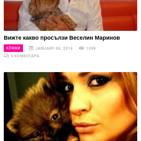
Вижте какво просълзи Веселин Маринов
КЛЮКИ
JANUARY 06, 2014
1099
0 КОМЕНТАРА