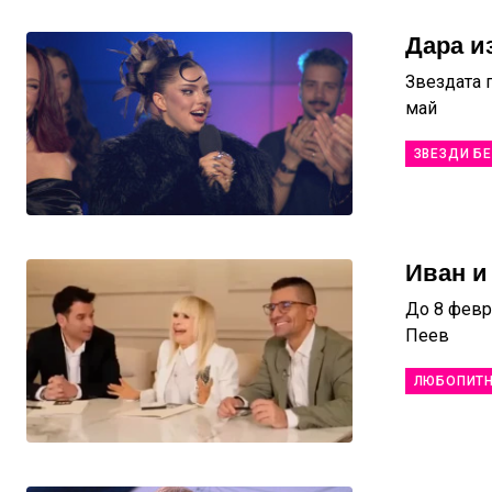
Дара и
Звездата 
май
ЗВЕЗДИ БЕ
Иван и
До 8 февр
Пеев
ЛЮБОПИТ