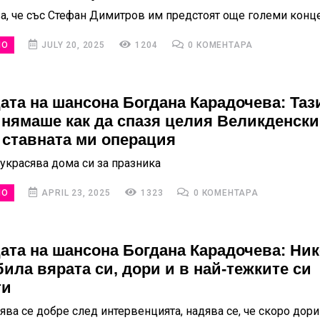
а, че със Стефан Димитров им предстоят още големи конц
НО
JULY 20, 2025
1204
0 КОМЕНТАРА
ата на шансона Богдана Карадочева: Таз
 нямаше как да спазя целия Великденски
 ставната ми операция
 украсява дома си за празника
НО
APRIL 23, 2025
1323
0 КОМЕНТАРА
ата на шансона Богдана Карадочева: Ник
била вярата си, дори и в най-тежките си
ти
ява се добре след интервенцията, надява се, че скоро дор