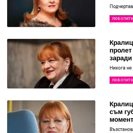
Подчертав
ЛЮБОПИТ
Кралиц
пролет
заради
Никога не
ЛЮБОПИТ
Кралиц
съм гу
момен
Възстанов