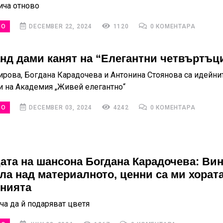
ича отново
НО
DECEMBER 22, 2024
1120
0 КОМЕНТАРА
анд дами канят на “Елегантни четвъртъц
рова, Богдана Карадочева и Антонина Стоянова са идейни
и на Академия „Живей елегантно“
НО
DECEMBER 03, 2024
4242
0 КОМЕНТАРА
ата на шансона Богдана Карадочева: Вин
ла над материалното, ценни са ми хората
нията
ча да й подаряват цветя