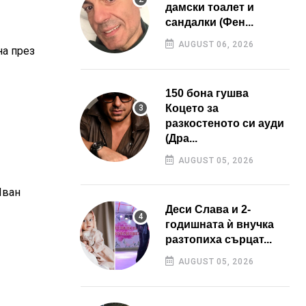
дамски тоалет и
сандалки (Фен...
AUGUST 06, 2026
на през
150 бона гушва
Коцето за
разкостеното си ауди
(Дра...
AUGUST 05, 2026
Иван
Деси Слава и 2-
годишната ѝ внучка
разтопиха сърцат...
AUGUST 05, 2026