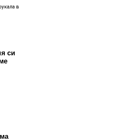
фукала в
ия си
ме
има