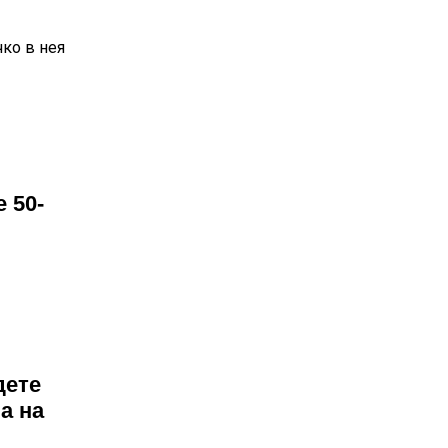
ко в нея
 50-
дете
а на