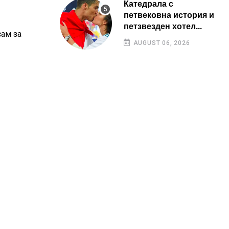
Катедрала с
петвековна история и
петзвезден хотел...
сам за
AUGUST 06, 2026