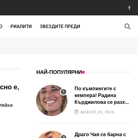
О
РИАЛИТИ
ЗВЕЗДИТЕ ПРЕДИ
НАЙ-ПОПУЛЯРНИ
сно е,
По къмпингите с
и
кемпера! Радина
Кърджилова се разх...
ляйки
AUGUST 05, 2026
Драго Чая се барна с