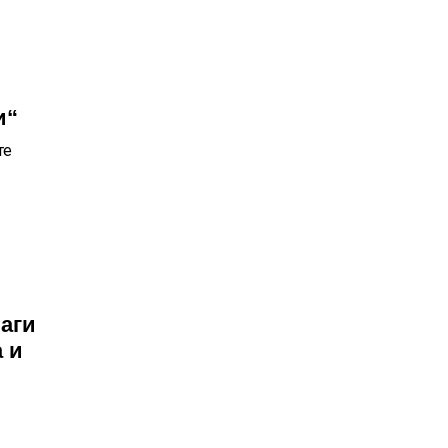
и“
те
аги
 и