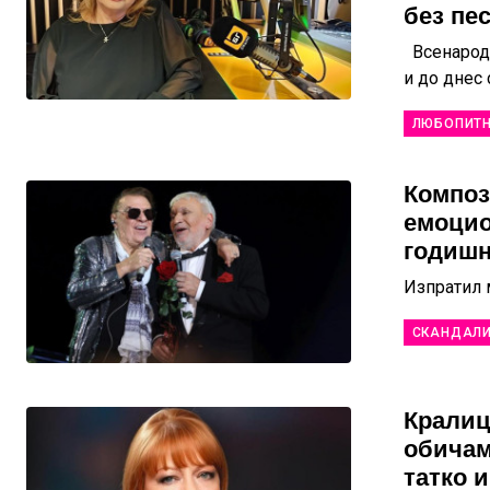
без пе
Всенародн
и до днес 
ЛЮБОПИТ
Композ
емоцио
годишн
Изпратил м
СКАНДАЛ
Кралиц
обичам
татко 