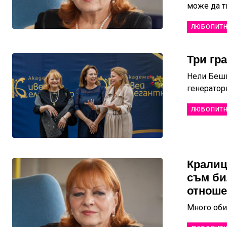
може да т
ЛЮБОПИТ
Три гр
Нели Беши
генератор
ЛЮБОПИТ
Кралиц
съм би
отноше
Много оби