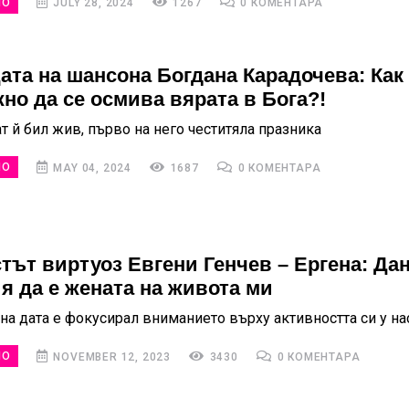
НО
JULY 28, 2024
1267
0 КОМЕНТАРА
ата на шансона Богдана Карадочева: Как 
но да се осмива вярата в Бога?!
т й бил жив, първо на него честитяла празника
НО
MAY 04, 2024
1687
0 КОМЕНТАРА
тът виртуоз Евгени Генчев – Ергена: Да
я да е жената на живота ми
а дата е фокусирал вниманието върху активността си у на
НО
NOVEMBER 12, 2023
3430
0 КОМЕНТАРА