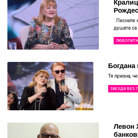
Кралиц
Рождес
Песните н
душата са 
ЛЮБОПИТ
Богдана 
Тя призна, ч
ЗВЕЗДИ БЕЗ 
Левон 
банков