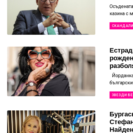
Осъдената
казина с 
СКАНДАЛ
Естрад
рожден
разбол
Йорданка 
български 
ЗВЕЗДИ БЕ
Бургас
Стефан
Найден