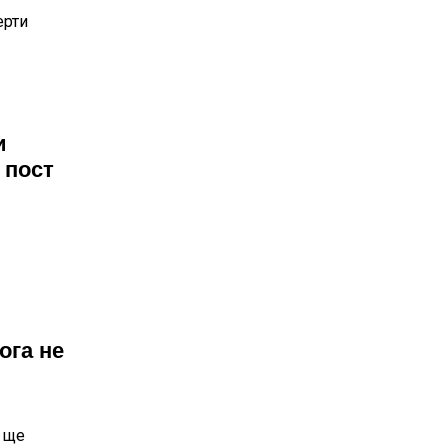
ерти
и
 пост
ога не
и ще