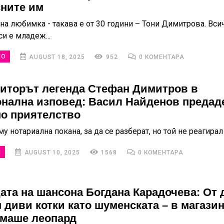
сните им
а любимка - такава е от 30 години – Тони Димитрова. Всич
си е младеж...
НО
AUGUST 18, 2025
952
0 КОМЕНТАРА
иторът легенда Стефан Димитров в
нална изповед: Васил Найденов предаде
о приятелство
у нотариална покана, за да се разберат, но той не реагирал
И
AUGUST 10, 2025
1568
0 КОМЕНТАРА
ата на шансона Богдана Карадочева: От 
 диви котки като шуменската – в магазин
имаше леопард