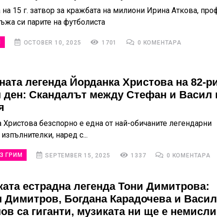
 на 15 г. затвор за кражбата на милиони Ирина Аткова, про
мъжа си парите на футболиста
И
OCTOBER 10, 2025
1701
0 КОМЕНТАРА
ната легенда Йорданка Христова на 82-р
 ден: Скандалът между Стефан и Васил 
я
Христова безспорно е една от най-обичаните легендарни
изпълнителки, наред с...
З ГРИМ
SEPTEMBER 15, 2025
1337
0 КОМЕНТАРА
ката естрадна легенда Тони Димитрова:
 Димитров, Богдана Карадочева и Васил
ов са гиганти, музиката ни ще е немисл