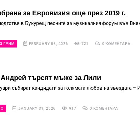
збрана за Евровизия още през 2019 г.
подготвя в Букурещ песните за музикалния форум във Вие
З ГРИМ
FEBRUARY 08, 2026
721
0 КОМЕНТАРА
 Андрей търсят мъже за Лили
уари събират кандидати за голямата любов на звездата – 
НО
JANUARY 31, 2026
917
0 КОМЕНТАРА