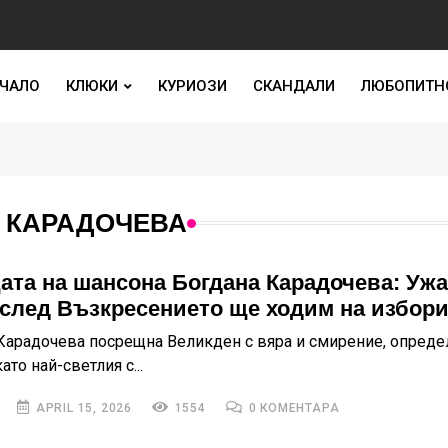
ЧАЛО
КЛЮКИ
КУРИОЗИ
СКАНДАЛИ
ЛЮБОПИТН
А КАРАДОЧЕВА
ата на шансона Богдана Карадочева: Ужа
 след Възкресението ще ходим на избор
арадочева посрещна Великден с вяра и смирение, опреде
ато най-светлия с...
APRIL 15, 2026
1554
0 КОМЕНТАРА