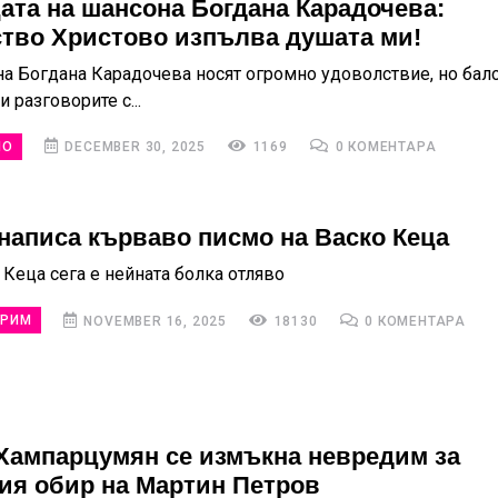
ата на шансона Богдана Карадочева:
тво Христово изпълва душата ми!
а Богдана Карадочева носят огромно удоволствие, но бал
и разговорите с...
НО
DECEMBER 30, 2025
1169
0 КОМЕНТАРА
написа кърваво писмо на Васко Кеца
е Кеца сега е нейната болка отляво
ГРИМ
NOVEMBER 16, 2025
18130
0 КОМЕНТАРА
Хампарцумян се измъкна невредим за
ия обир на Мартин Петров