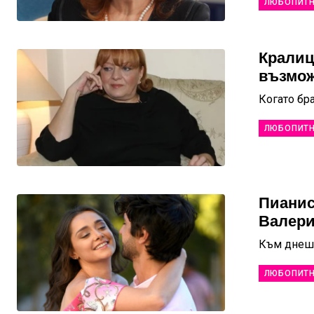
ЛЮБОПИТ
Кралиц
възмож
Когато бра
ЛЮБОПИТ
Пианис
Валери
Към днешн
ЛЮБОПИТ