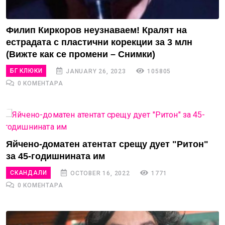
Филип Киркоров неузнаваем! Кралят на
естрадата с пластични корекции за 3 млн
(Вижте как се промени – Снимки)
БГ КЛЮКИ
JANUARY 26, 2023
105805
0 КОМЕНТАРА
Яйчено-доматен атентат срещу дует "Ритон"
за 45-годишнината им
СКАНДАЛИ
OCTOBER 16, 2022
1771
0 КОМЕНТАРА