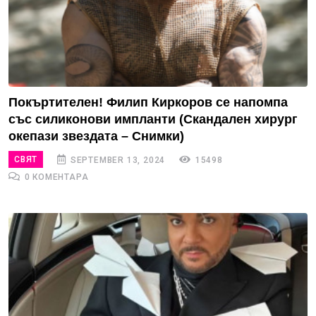
Покъртителен! Филип Киркоров се напомпа
със силиконови импланти (Скандален хирург
окепази звездата – Снимки)
СВЯТ
SEPTEMBER 13, 2024
15498
0 КОМЕНТАРА