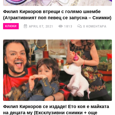
Филип Киркоров втрещи с голямо шкембе
(Атрактивният поп певец се запусна – Снимки)
КЛЮКИ
APRIL 07, 2021
1813
0 КОМЕНТАРА
Филип Киркоров се издаде! Ето коя е майката
на децата му (Ексклузивни снимки + още