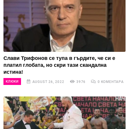
Слави Трифонов се тупа в гърдите, че си е
платил глобата, но скри тази скандална
истина!
КЛЮКИ
AUGUST 26, 2022
3976
0 КОМЕНТАРА