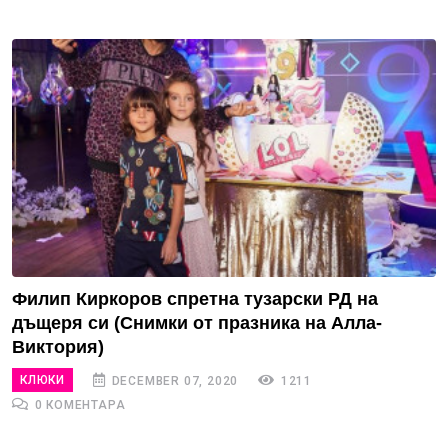
Филип Киркоров спретна тузарски РД на
дъщеря си (Снимки от празника на Алла-
Виктория)
КЛЮКИ
DECEMBER 07, 2020
1211
0 КОМЕНТАРА