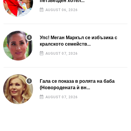
петзвезден хотел...
AUGUST 06, 2026
Упс! Меган Маркъл се избъзика с
кралското семейств...
AUGUST 07, 2026
Гала се показа в ролята на баба
(Новородената ѝ вн...
AUGUST 07, 2026