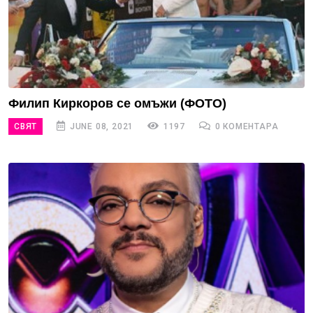
Филип Киркоров се омъжи (ФОТО)
СВЯТ
JUNE 08, 2021
1197
0 КОМЕНТАРА