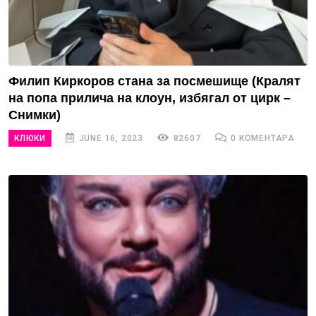
Филип Киркоров стана за посмешище (Кралят
на попа прилича на клоун, избягал от цирк –
Снимки)
КЛЮКИ
JUNE 16, 2023
82607
0 КОМЕНТАРА