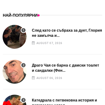
НАЙ-ПОПУЛЯРНИ
След като се събраха за дует, Глория
не замълча и...
AUGUST 07, 2026
Драго Чая се барна с дамски тоалет
и сандалки (Фен...
AUGUST 06, 2026
Катедрала с петвековна история и