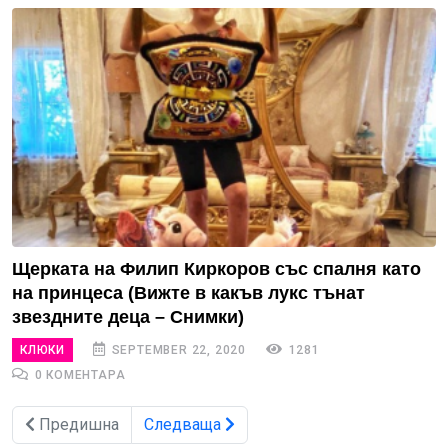
Щерката на Филип Киркоров със спалня като
на принцеса (Вижте в какъв лукс тънат
звездните деца – Снимки)
КЛЮКИ
SEPTEMBER 22, 2020
1281
0 КОМЕНТАРА
Предишна
Следваща