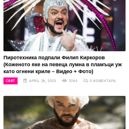
Пиротехника подпали Филип Киркоров
(Коженото яке на певеца лумна в пламъци уж
като огнени криле – Видео + Фото)
СВЯТ
APRIL 28, 2025
3360
0 КОМЕНТАРА