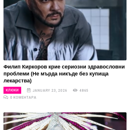
Филип Киркоров крие сериозни здравословни
проблеми (Не мърда никъде без купища
лекарства)
КЛЮКИ
JANUARY 23, 2026
4865
0 КОМЕНТАРА