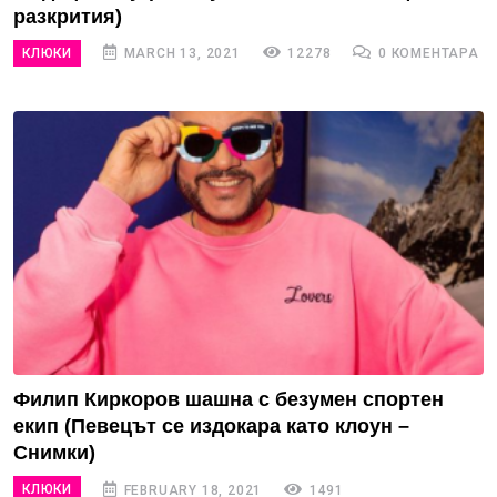
разкрития)
КЛЮКИ
MARCH 13, 2021
12278
0 КОМЕНТАРА
Филип Киркоров шашна с безумен спортен
екип (Певецът се издокара като клоун –
Снимки)
КЛЮКИ
FEBRUARY 18, 2021
1491