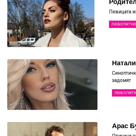
Родител
Певицата из
ЛЮБОПИТН
Натали
Синоптичк
задомят
ЛЮБОПИТ
Арас Б
Причина за