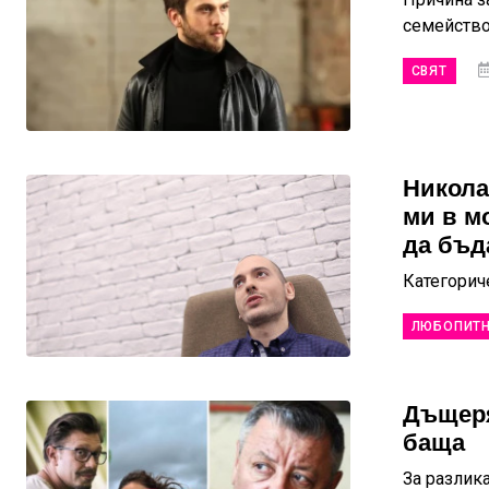
семейств
СВЯТ
Никола
ми в мо
да бъда
Категорич
ЛЮБОПИТ
Дъщеря
баща
За разлик