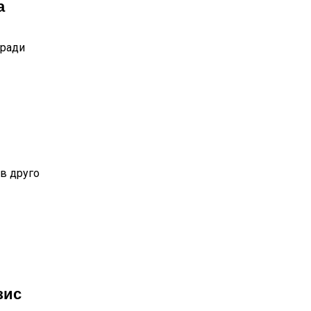
а
аради
в друго
зис