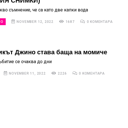
РИЯ СНИМКИ)
кво съмнение, че са като две капки вода
НО
NOVEMBER 12, 2022
1687
0 КОМЕНТАРА
икът Джино става баща на момиче
ъбитие се очаква до дни
NOVEMBER 11, 2022
2226
0 КОМЕНТАРА