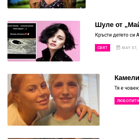
Шуле от „Ма
Кръсти детето си 
СВЯТ
MAY 07,
Камели
Тя е човек
ЛЮБОПИТ