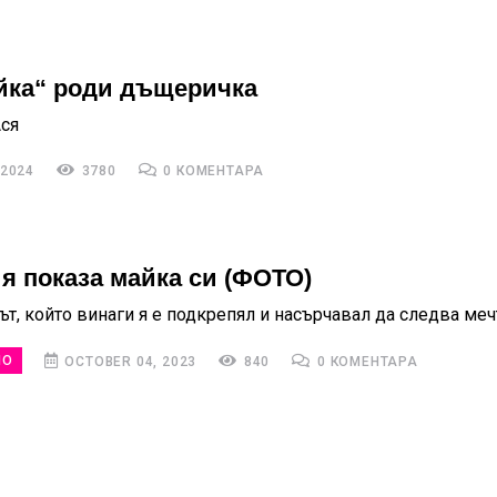
йка“ роди дъщеричка
Ася
 2024
3780
0 КОМЕНТАРА
я показа майка си (ФОТО)
ът, който винаги я е подкрепял и насърчавал да следва меч
НО
OCTOBER 04, 2023
840
0 КОМЕНТАРА