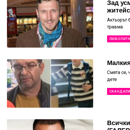
Зад ус
житейс
Актьорът 
травма
ЛЮБОПИТ
Малкия
Смята се,
дете
СКАНДАЛ
Всички