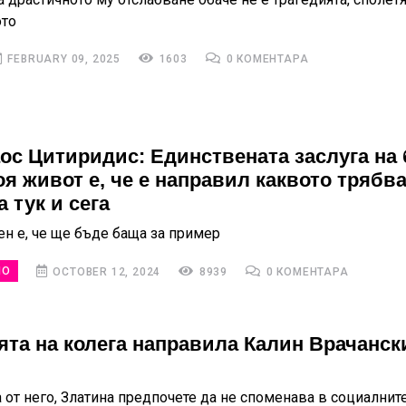
ото
FEBRUARY 09, 2025
1603
0 КОМЕНТАРА
ос Цитиридис: Единствената заслуга на
я живот е, че е направил каквото трябва
 тук и сега
ен е, че ще бъде баща за пример
НО
OCTOBER 12, 2024
8939
0 КОМЕНТАРА
та на колега направила Калин Врачанск
а от него, Златина предпочете да не споменава в социални