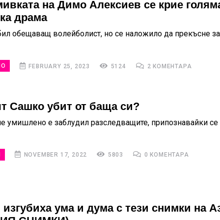
мивката на Димо Алексиев се крие голям
ка драма
бил обещаващ волейболист, но се наложило да прекъсне з
НО
FEBRUARY 25, 2023
5124
2 КОМЕНТАРА
т Сашко убит от баща си?
 че умишлено е заблудил разследващите, припознавайки се 
И
NOVEMBER 17, 2022
5803
0 КОМЕНТАРА
 изгубиха ума и дума с тези снимки на А