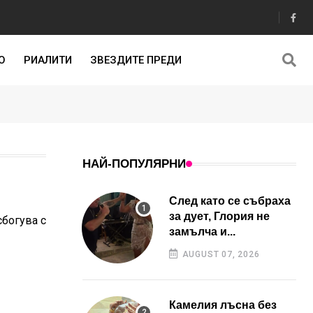
О
РИАЛИТИ
ЗВЕЗДИТЕ ПРЕДИ
НАЙ-ПОПУЛЯРНИ
След като се събраха
за дует, Глория не
сбогува с
замълча и...
AUGUST 07, 2026
Камелия лъсна без