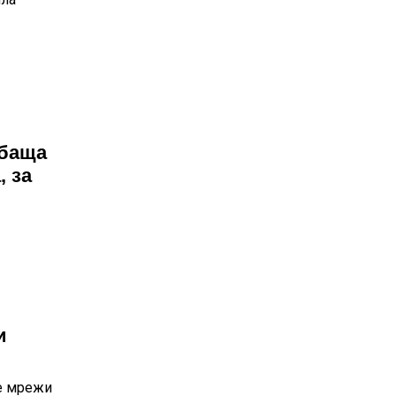
 баща
, за
и
те мрежи