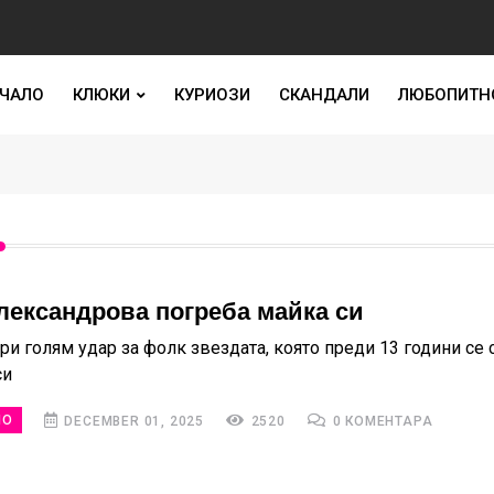
ЧАЛО
КЛЮКИ
КУРИОЗИ
СКАНДАЛИ
ЛЮБОПИТН
лександрова погреба майка си
ри голям удар за фолк звездата, която преди 13 години се 
си
НО
DECEMBER 01, 2025
2520
0 КОМЕНТАРА