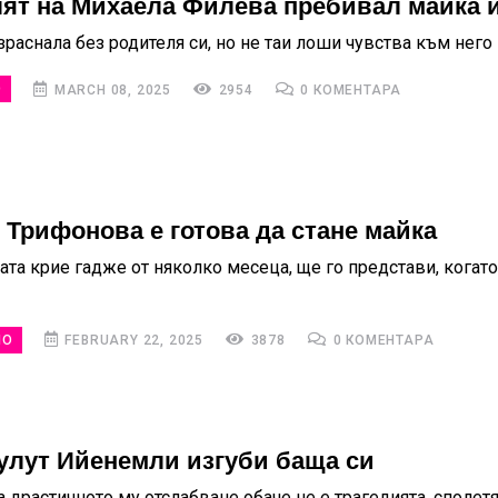
ят на Михаела Филева пребивал майка 
раснала без родителя си, но не таи лоши чувства към него
О
MARCH 08, 2025
2954
0 КОМЕНТАРА
 Трифонова е готова да стане майка
ата крие гадже от няколко месеца, ще го представи, когато
НО
FEBRUARY 22, 2025
3878
0 КОМЕНТАРА
улут Ийенемли изгуби баща си
 драстичното му отслабване обаче не е трагедията, сполет