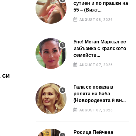
сутиен и по прашки на
55 – (Вижт...
и
AUGUST 08, 2026
Упс! Меган Маркъл се
избъзика с кралското
семейств...
AUGUST 07, 2026
 си
Гала се показа в
ролята на баба
(Новородената ѝ вн...
AUGUST 07, 2026
Росица Пейчева