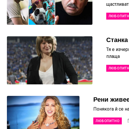
щастливат
ЛЮБОПИТ
Станка
Тя е изче
плаща
ЛЮБОПИТ
Рени живее
Понякога й се н
ЛЮБОПИТНО