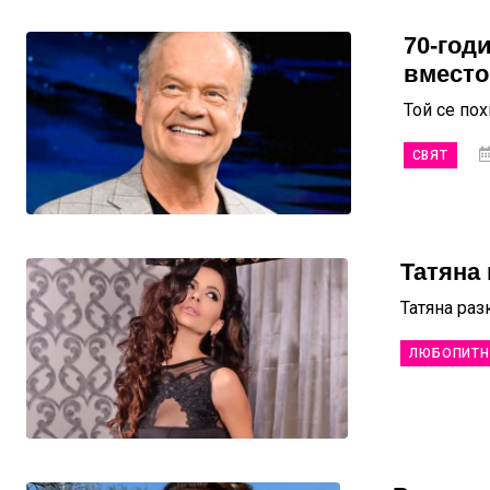
70-год
вместо
Той се по
СВЯТ
Татяна
Татяна раз
ЛЮБОПИТ