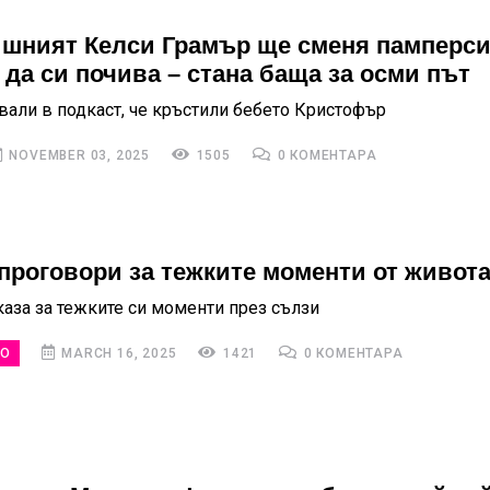
ишният Келси Грамър ще сменя памперс
 да си почива – стана баща за осми път
хвали в подкаст, че кръстили бебето Кристофър
NOVEMBER 03, 2025
1505
0 КОМЕНТАРА
 проговори за тежките моменти от живота
каза за тежките си моменти през сълзи
НО
MARCH 16, 2025
1421
0 КОМЕНТАРА