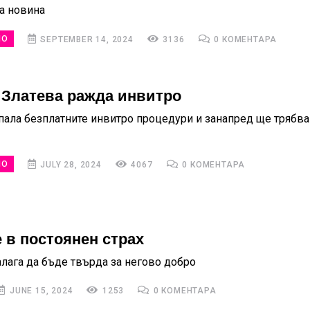
а новина
НО
SEPTEMBER 14, 2024
3136
0 КОМЕНТАРА
 Златева ражда инвитро
рпала безплатните инвитро процедури и занапред ще трябва
НО
JULY 28, 2024
4067
0 КОМЕНТАРА
 в постоянен страх
алага да бъде твърда за негово добро
JUNE 15, 2024
1253
0 КОМЕНТАРА