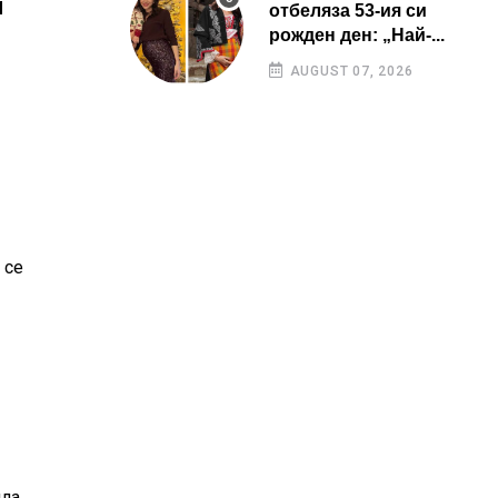
й
отбеляза 53-ия си
рожден ден: „Най-...
AUGUST 07, 2026
 се
яла