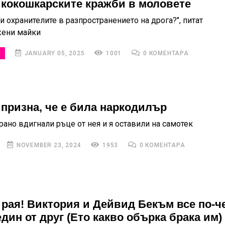
 кокошкарските кражби в моловете
и охранителите в разпространението на дрога?", питат
жени майки
И
JANUARY 05, 2025
1001
0 КОМЕНТАРА
 призна, че е била наркодилър
рано вдигнали ръце от нея и я оставили на самотек
NOVEMBER 23, 2024
1953
0 КОМЕНТАРА
 рая! Виктория и Дейвид Бекъм все по-ч
дин от друг (Ето какво обърка брака им)