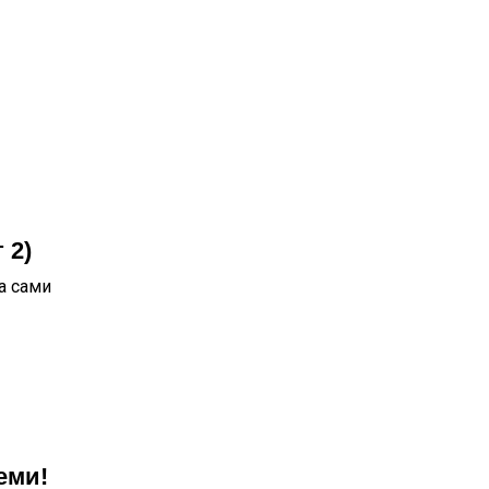
 2)
а сами
еми!