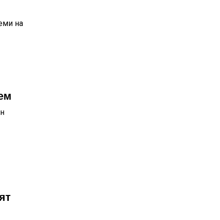
еми на
ем
ан
ят