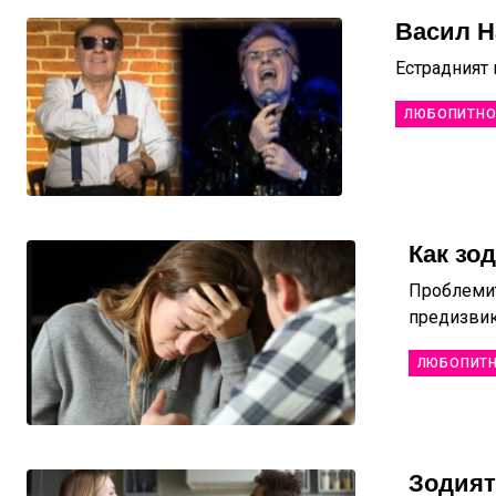
Васил Н
Естрадният
ЛЮБОПИТН
Как зо
Проблемит
предизвикв
ЛЮБОПИТ
Зодият