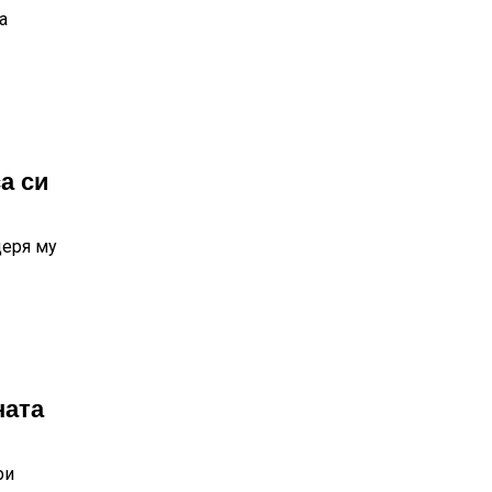
а
а си
щеря му
ната
ри