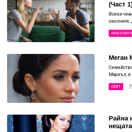
(Част 1
Всеки чов
околните, 
ЛЮБОПИТ
Меган 
Семейство
Маркъл, е 
СВЯТ
Райна н
нещата