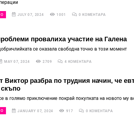
перации
НО
JULY 07, 2024
1001
0 КОМЕНТАРА
роблеми провалиха участие на Галена
добричлийката се оказала свободна точно в този момент
MAY 07, 2024
2709
4 КОМЕНТАРА
т Виктор разбра по трудния начин, че ев
 скъпо
се в голямо приключение покрай покупката на новото му в
НО
JANUARY 07, 2024
917
0 КОМЕНТАРА