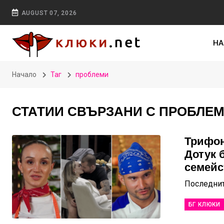
AUGUST 07, 2026
НА
Начало
Таг
проблеми
СТАТИИ СВЪРЗАНИ С ПРОБЛЕ
Трифон
Дотук 
семейс
Последнит
БГ КЛЮКИ