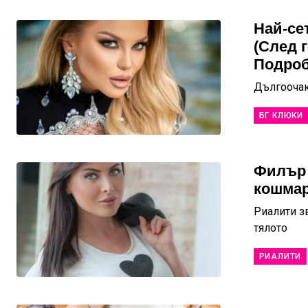
Най-се
(След 
Подроб
Дългоочак
БГ КЛЮКИ
Филър 
кошмар
Риалити з
тялото
РИАЛИТИ