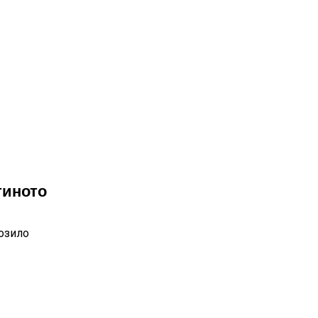
тиното
озило