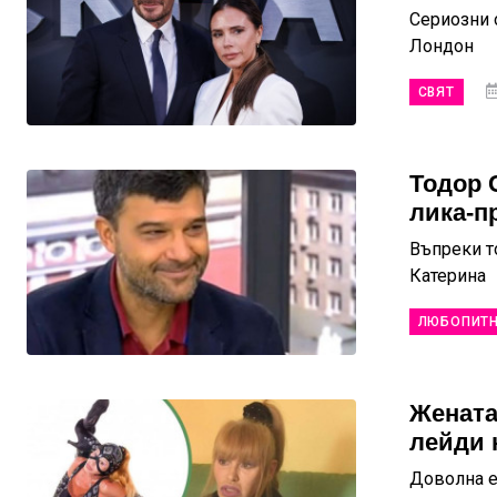
Сериозни 
Лондон
СВЯТ
Тодор 
лика-пр
Въпреки т
Катерина
ЛЮБОПИТ
Жената
лейди 
Доволна е