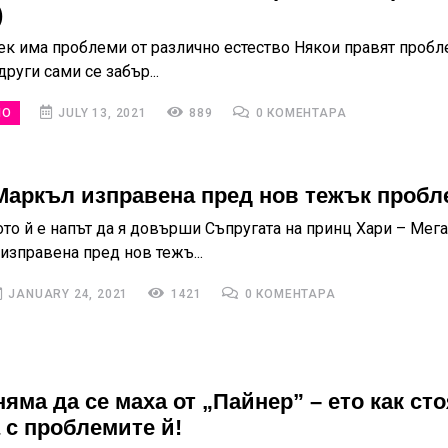
)
ек има проблеми от различно естество Някои правят пробл
други сами се забър...
НО
JULY 13, 2021
889
0 КОМЕНТАРА
Маркъл изправена пред нов тежък пробл
то й е напът да я довърши Съпругата на принц Хари – Мег
изправена пред нов тежъ...
JANUARY 24, 2021
1421
0 КОМЕНТАРА
яма да се маха от „Пайнер” – ето как сто
 с проблемите й!