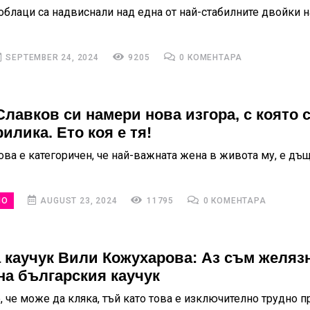
облаци са надвиснали над една от най-стабилните двойки н
SEPTEMBER 24, 2024
9205
0 КОМЕНТАРА
Славков си намери нова изгора, с която с
илика. Ето коя е тя!
ова е категоричен, че най-важната жена в живота му, е дъ
НО
AUGUST 23, 2024
11795
0 КОМЕНТАРА
 каучук Вили Кожухарова: Аз съм желяз
на българския каучук
, че може да кляка, тъй като това е изключително трудно п