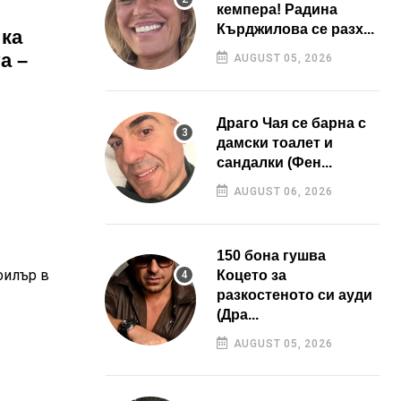
кемпера! Радина
Кърджилова се разх...
ика
а –
AUGUST 05, 2026
Драго Чая се барна с
дамски тоалет и
сандалки (Фен...
AUGUST 06, 2026
150 бона гушва
филър в
Коцето за
разкостеното си ауди
(Дра...
AUGUST 05, 2026