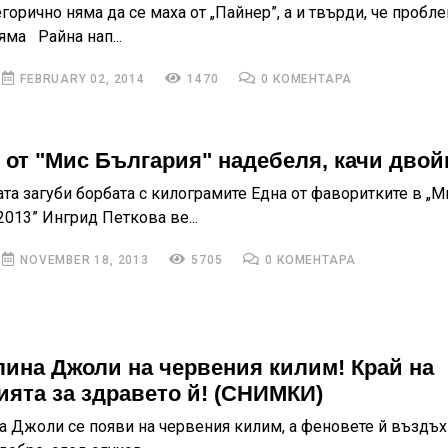
горично няма да се маха от „Пайнер”, а и твърди, че пробле
яма Райна нап...
FEBRUARY 02, 2014
1470
0 КОМЕНТАРА
 от "Мис България" надебеля, качи двой
та загуби борбата с килограмите Една от фаворитките в „М
013” Ингрид Петкова ве...
NOVEMBER 18, 2013
5705
0 КОМЕНТАРА
ина Джоли на червения килим! Край на
ията за здравето й! (СНИМКИ)
 Джоли се появи на червения килим, а феновете й въздъхн