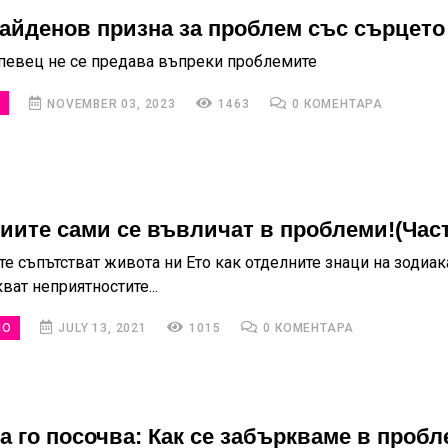
айденов призна за проблем със сърцето
 певец не се предава въпреки проблемите
О
NOVEMBER 03, 2023
1463
0 КОМЕНТАРА
диите сами се въвличат в проблеми!(Част
е съпътстват живота ни Ето как отделните знаци на зодиак
ат неприятностите...
НО
JULY 13, 2021
1015
0 КОМЕНТАРА
а го посочва: Как се забъркваме в пробл