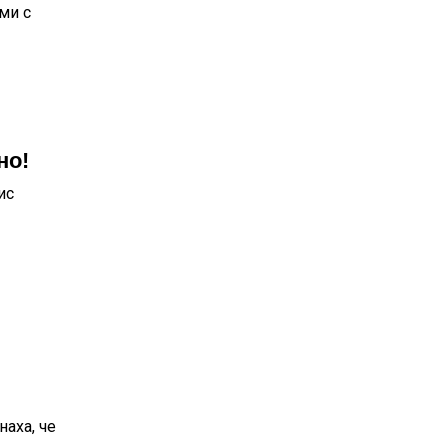
ми с
но!
ис
аха, че