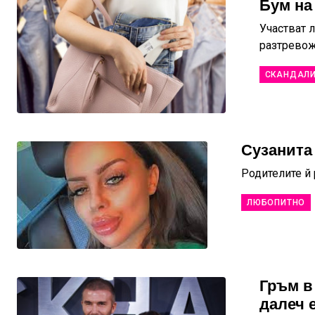
Бум на
Участват л
разтрево
СКАНДАЛ
Сузанита
Родителите й 
ЛЮБОПИТНО
Гръм в
далеч е