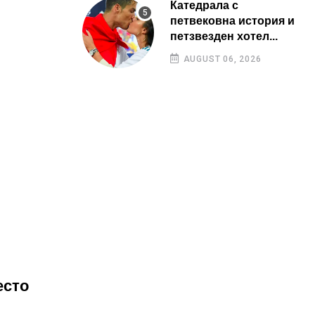
Катедрала с
петвековна история и
петзвезден хотел...
AUGUST 06, 2026
есто