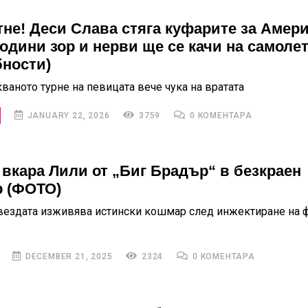
тне! Деси Слава стяга куфарите за Амер
години зор и нерви ще се качи на самолет
ности)
ваното турне на певицата вече чука на вратата
JANUARY 22, 2026
3759
0 КОМЕНТАРА
вкара Лили от „Биг Брадър“ в безкраен
 (ФОТО)
вездата изживява истински кошмар след инжектиране на 
DECEMBER 21, 2025
2324
0 КОМЕНТАРА