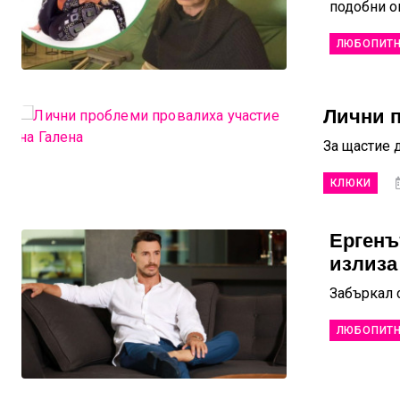
подобни о
ЛЮБОПИТ
Лични п
За щастие 
КЛЮКИ
Ергенъ
излиза
Забъркал 
ЛЮБОПИТ