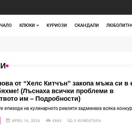
ЧАЛО
КЛЮКИ
КУРИОЗИ
СКАНДАЛИ
ЛЮБОПИТН
МИ
ова от “Хелс Китчън” закопа мъжа си в 
бяхме! (Лъснаха всички проблеми в
твото им – Подробности)
е епизоди на кулинарното риалити задминаха всяка конку
APRIL 16, 2026
4865
0 КОМЕНТАРА